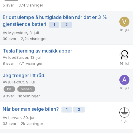
5
svar
374
visninger
Er det ulempe å hurtiglade bilen når det er 3 %
gjenstående batteri
1
2
Av
Mykesider
,
3. juli
30
svar
2,2k
visninger
Tesla Fjerning av musikk apper
Av
IcedStrider
,
13. juli
8
svar
771
visninger
Jeg trenger litt råd.
Av
julieknut
,
9. juli
kia
nissan
9
svar
1k
visninger
Når bør man selge bilen?
1
2
Av
Lenvar
,
30. juni
33
svar
2k
visninger