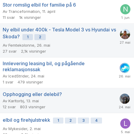
Stor romslig elbil for familie på 6
Av
Tranceformation
,
11. april
11
svar
1k
visninger
Ny elbil under 400k - Tesla Model 3 vs Hyundai vs
Skoda?
1
2
Av
Femtekolonne
,
26. mai
27
svar
2,1k
visninger
Innlevering leasing bil, og pågående
reklamasjonssak
Av
IcedStrider
,
24. mai
1
svar
479
visninger
Opphogging eller delebil?
Av
Karltorbj
,
13. mai
12
svar
803
visninger
elbil og firehjulstrekk
1
2
3
4
Av
Mykesider
,
2. mai