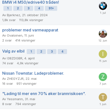
BMW i4 M50/edrive40 tråden!
1
2
3
4
91
Av
Bjerknez
,
21. oktober 2024
1,8k
svar
113,8k
visninger
problemer med varmeapparat
Av
Ovaloinen
,
11. juni
2
svar
414
visninger
Valg av elbil
1
2
3
4
Av
I38ZDGBR
,
4. april
74
svar
4,9k
visninger
Nissan Townstar. Ladeproblemer.
Av
ZHEGYZJR
,
22. mai
16
svar
951
visninger
"Lading til mer enn 70% øker brannrisikoen".
Av
Yessmann
,
31. mai
8
svar
794
visninger