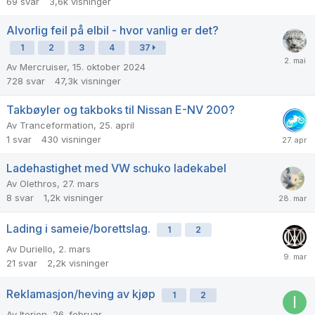
69
svar
3,6k
visninger
Alvorlig feil på elbil - hvor vanlig er det?
1
2
3
4
37
Av
Mercruiser
,
15. oktober 2024
728
svar
47,3k
visninger
Takbøyler og takboks til Nissan E-NV 200?
Av
Tranceformation
,
25. april
1
svar
430
visninger
Ladehastighet med VW schuko ladekabel
Av
Olethros
,
27. mars
8
svar
1,2k
visninger
Lading i sameie/borettslag.
1
2
Av
Duriello
,
2. mars
21
svar
2,2k
visninger
Reklamasjon/heving av kjøp
1
2
Av
Iterion
,
26. februar