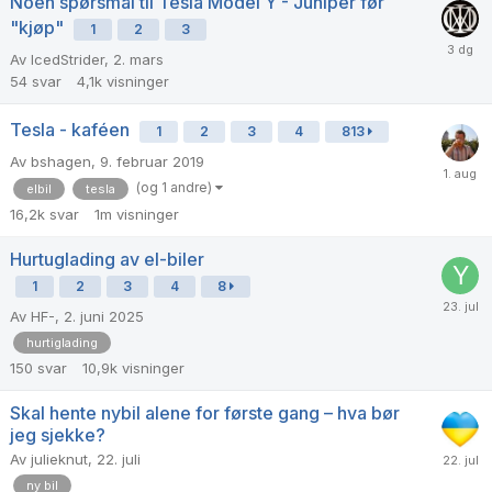
Noen spørsmål til Tesla Model Y - Juniper før
"kjøp"
1
2
3
Av
IcedStrider
,
2. mars
54
svar
4,1k
visninger
Tesla - kaféen
1
2
3
4
813
Av
bshagen
,
9. februar 2019
(og 1 andre)
elbil
tesla
16,2k
svar
1m
visninger
Hurtuglading av el-biler
1
2
3
4
8
Av
HF-
,
2. juni 2025
hurtiglading
150
svar
10,9k
visninger
Skal hente nybil alene for første gang – hva bør
jeg sjekke?
Av
julieknut
,
22. juli
ny bil