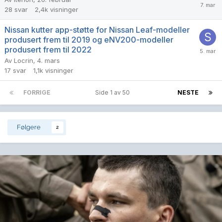
28
svar
2,4k
visninger
Nissan kutter app-støtte for Nissan Leaf-modeller
produsert frem til 2019 og eNV200-modeller
produsert frem til 2022
Av
Locrin
,
4. mars
17
svar
1,1k
visninger
FORRIGE
Side 1 av 50
NESTE
Følgere
2