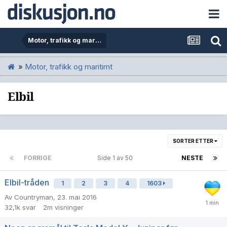
Motor, trafikk og maritimt
»
Motor, trafikk og maritimt
Elbil
SORTER ETTER
FORRIGE
Side 1 av 50
NESTE
Elbil-tråden
1
2
3
4
1603
Av
Countryman
,
23. mai 2016
32,1k
svar
2m
visninger