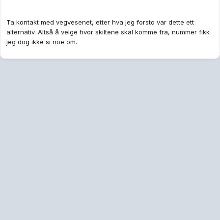
Ta kontakt med vegvesenet, etter hva jeg forsto var dette ett
alternativ. Altså å velge hvor skiltene skal komme fra, nummer fikk
jeg dog ikke si noe om.