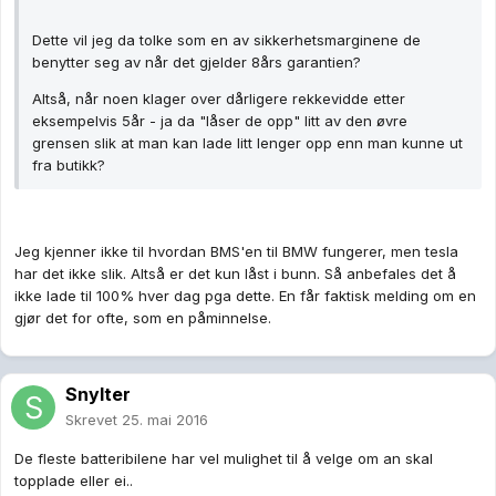
Dette vil jeg da tolke som en av sikkerhetsmarginene de
benytter seg av når det gjelder 8års garantien?
Altså, når noen klager over dårligere rekkevidde etter
eksempelvis 5år - ja da "låser de opp" litt av den øvre
grensen slik at man kan lade litt lenger opp enn man kunne ut
fra butikk?
Jeg kjenner ikke til hvordan BMS'en til BMW fungerer, men tesla
har det ikke slik. Altså er det kun låst i bunn. Så anbefales det å
ikke lade til 100% hver dag pga dette. En får faktisk melding om en
gjør det for ofte, som en påminnelse.
Snylter
Skrevet
25. mai 2016
De fleste batteribilene har vel mulighet til å velge om an skal
topplade eller ei..