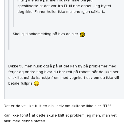
mulig å endre på, men husker ikke om jeg
spesifiserte at det var fra EL til noe annet. Jeg byttet
dog ikke. Finner heller ikke mailene igjen såklart..
Skal gi tilbakemelding på hva de sier
Lykke til, men husk også på at det kan by på problemer med
ferjer og andre ting hvor du har rett på rabatt. når de ikke ser
el skiltet må du kanskje frem med vognkort osv om du ikke vill
betale fullpris
Det er da vel like fullt en elbil selv om skiltene ikke sier "EL"?
Kan ikke forstå at dette skulle blitt et problem jeg men, man vet
aldri med denne staten..