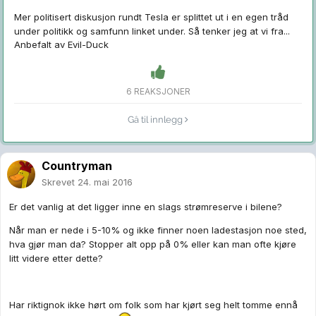
Mer politisert diskusjon rundt Tesla er splittet ut i en egen tråd
under politikk og samfunn linket under. Så tenker jeg at vi fra...
Anbefalt av
Evil-Duck
6 REAKSJONER
Gå til innlegg
Countryman
Skrevet
24. mai 2016
Er det vanlig at det ligger inne en slags strømreserve i bilene?
Når man er nede i 5-10% og ikke finner noen ladestasjon noe sted,
hva gjør man da? Stopper alt opp på 0% eller kan man ofte kjøre
litt videre etter dette?
Har riktignok ikke hørt om folk som har kjørt seg helt tomme ennå