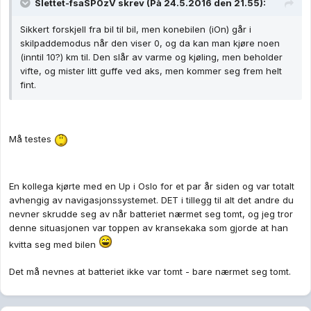
Slettet-fsaSP0zV skrev (På 24.5.2016 den 21.55):
Sikkert forskjell fra bil til bil, men konebilen (iOn) går i
skilpaddemodus når den viser 0, og da kan man kjøre noen
(inntil 10?) km til. Den slår av varme og kjøling, men beholder
vifte, og mister litt guffe ved aks, men kommer seg frem helt
fint.
Må testes
En kollega kjørte med en Up i Oslo for et par år siden og var totalt
avhengig av navigasjonssystemet. DET i tillegg til alt det andre du
nevner skrudde seg av når batteriet nærmet seg tomt, og jeg tror
denne situasjonen var toppen av kransekaka som gjorde at han
kvitta seg med bilen
Det må nevnes at batteriet ikke var tomt - bare nærmet seg tomt.