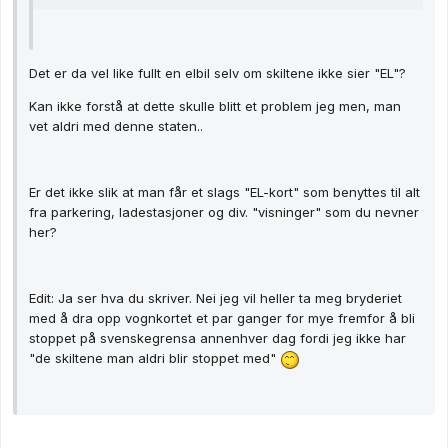
Det er da vel like fullt en elbil selv om skiltene ikke sier "EL"?
Kan ikke forstå at dette skulle blitt et problem jeg men, man
vet aldri med denne staten..
Er det ikke slik at man får et slags "EL-kort" som benyttes til alt
fra parkering, ladestasjoner og div. "visninger" som du nevner
her?
Edit: Ja ser hva du skriver. Nei jeg vil heller ta meg bryderiet
med å dra opp vognkortet et par ganger for mye fremfor å bli
stoppet på svenskegrensa annenhver dag fordi jeg ikke har
"de skiltene man aldri blir stoppet med"