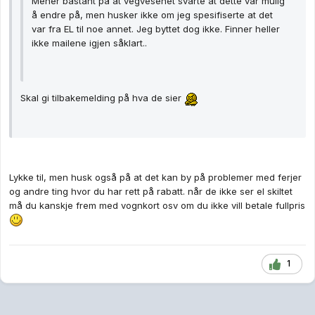
Mener bastant på at vegvesenet svarte at dette var mulig
å endre på, men husker ikke om jeg spesifiserte at det
var fra EL til noe annet. Jeg byttet dog ikke. Finner heller
ikke mailene igjen såklart..
Skal gi tilbakemelding på hva de sier
Lykke til, men husk også på at det kan by på problemer med ferjer
og andre ting hvor du har rett på rabatt. når de ikke ser el skiltet
må du kanskje frem med vognkort osv om du ikke vill betale fullpris
1