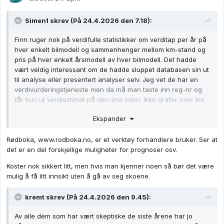
Simen1
skrev (På 24.4.2026 den 7.18):
Finn ruger nok på verdifulle statistikker om verditap per år på
hver enkelt bilmodell og sammenhenger mellom km-stand og
pris på hver enkelt årsmodell av hver bilmodell. Det hadde
vært veldig interessant om de hadde sluppet databasen sin ut
til analyse eller presentert analyser selv. Jeg vet de har en
verdivurderingstjeneste men da må man taste inn reg-nr og
får kun ut verdiestimat på den ene bilen. Ikke grafer over km
vs verdi eller sammenlignet verdifall med andre biler. I denne
Ekspander
deldiskusjonen hadde det vært interessant med verdifall-
analyser på elbil vs bensin vs diesel for kanskje de 10 mest
Rødboka, www.rodboka.no, er et verktøy forhandlere bruker. Ser at
solgte modellene av hver type av hver årsmodell, kanskje så
det er en del forskjellige muligheter for prognoser osv.
langt tilbake som til 2010.
Koster nok sikkert litt, men hvis man kjenner noen så bør det være
mulig å få litt innsikt uten å gå av seg skoene.
kremt
skrev (På 24.4.2026 den 9.45):
Av alle dem som har vært skeptiske de siste årene har jo