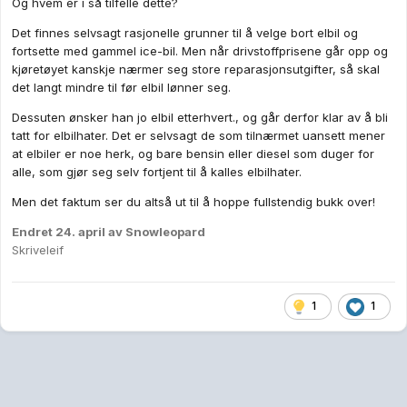
Og hvem er i så tilfelle dette?
Det finnes selvsagt rasjonelle grunner til å velge bort elbil og
fortsette med gammel ice-bil. Men når drivstoffprisene går opp og
kjøretøyet kanskje nærmer seg store reparasjonsutgifter, så skal
det langt mindre til før elbil lønner seg.
Dessuten ønsker han jo elbil etterhvert., og går derfor klar av å bli
tatt for elbilhater. Det er selvsagt de som tilnærmet uansett mener
at elbiler er noe herk, og bare bensin eller diesel som duger for
alle, som gjør seg selv fortjent til å kalles elbilhater.
Men det faktum ser du altså ut til å hoppe fullstendig bukk over!
Endret
24. april
av Snowleopard
Skriveleif
1
1