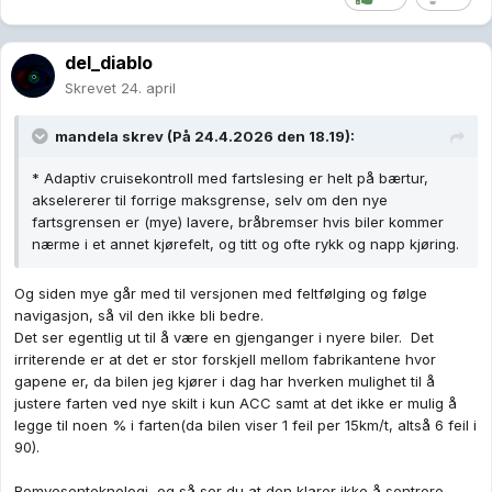
* Svingradiusen er overraskende stor, som natt og dag i
forhold til Elroq for eksempel. Parkering tilsvarende
vanskligere.
del_diablo
Skrevet
24. april
* Det virker som om det kan være utformingen av sidespeil
som gjør at de veldig fort blir møkkete og gir svært dårlig sikt.
mandela
skrev (På 24.4.2026 den 18.19):
En del slike ting som jeg ikke merket meg under prøvekjøring
hos forhandler.
* Adaptiv cruisekontroll med fartslesing er helt på bærtur,
akselererer til forrige maksgrense, selv om den nye
fartsgrensen er (mye) lavere, bråbremser hvis biler kommer
nærme i et annet kjørefelt, og titt og ofte rykk og napp kjøring.
Og siden mye går med til versjonen med feltfølging og følge
navigasjon, så vil den ikke bli bedre.
Det ser egentlig ut til å være en gjenganger i nyere biler. Det
irriterende er at det er stor forskjell mellom fabrikantene hvor
gapene er, da bilen jeg kjører i dag har hverken mulighet til å
justere farten ved nye skilt i kun ACC samt at det ikke er mulig å
legge til noen % i farten(da bilen viser 1 feil per 15km/t, altså 6 feil i
90).
Romvesenteknologi, og så ser du at den klarer ikke å sentrere