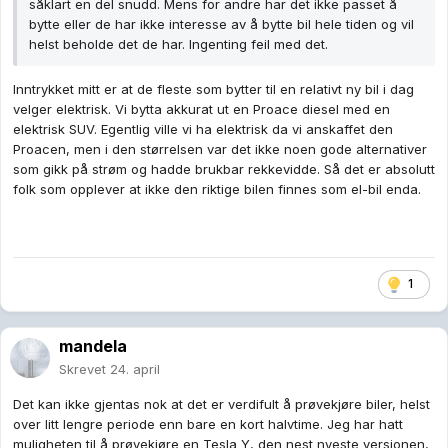
såklart en del snudd. Mens for andre har det ikke passet å
bytte eller de har ikke interesse av å bytte bil hele tiden og vil
helst beholde det de har. Ingenting feil med det.
Inntrykket mitt er at de fleste som bytter til en relativt ny bil i dag
velger elektrisk. Vi bytta akkurat ut en Proace diesel med en
elektrisk SUV. Egentlig ville vi ha elektrisk da vi anskaffet den
Proacen, men i den størrelsen var det ikke noen gode alternativer
som gikk på strøm og hadde brukbar rekkevidde. Så det er absolutt
folk som opplever at ikke den riktige bilen finnes som el-bil enda.
1
mandela
Skrevet
24. april
Det kan ikke gjentas nok at det er verdifult å prøvekjøre biler, helst
over litt lengre periode enn bare en kort halvtime. Jeg har hatt
muligheten til å prøvekjøre en Tesla Y, den nest nyeste versjonen,