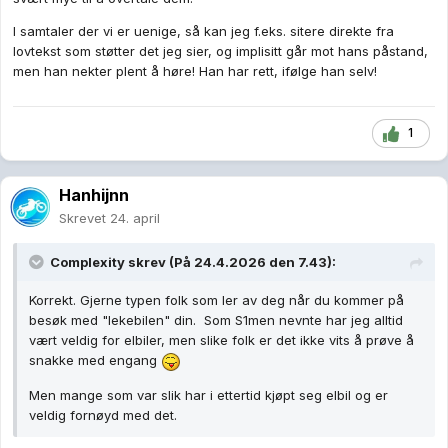
I samtaler der vi er uenige, så kan jeg f.eks. sitere direkte fra
lovtekst som støtter det jeg sier, og implisitt går mot hans påstand,
men han nekter plent å høre! Han har rett, ifølge han selv!
1
Hanhijnn
Skrevet
24. april
Complexity
skrev (På 24.4.2026 den 7.43):
Korrekt. Gjerne typen folk som ler av deg når du kommer på
besøk med "lekebilen" din. Som S1men nevnte har jeg alltid
vært veldig for elbiler, men slike folk er det ikke vits å prøve å
snakke med engang
Men mange som var slik har i ettertid kjøpt seg elbil og er
veldig fornøyd med det.