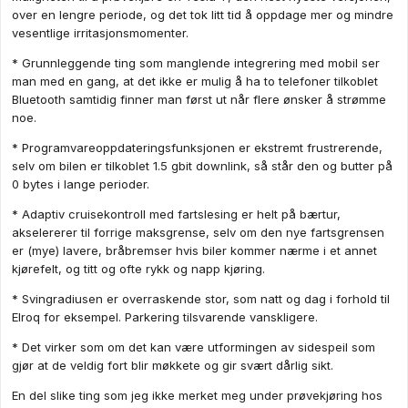
over en lengre periode, og det tok litt tid å oppdage mer og mindre
vesentlige irritasjonsmomenter.
* Grunnleggende ting som manglende integrering med mobil ser
man med en gang, at det ikke er mulig å ha to telefoner tilkoblet
Bluetooth samtidig finner man først ut når flere ønsker å strømme
noe.
* Programvareoppdateringsfunksjonen er ekstremt frustrerende,
selv om bilen er tilkoblet 1.5 gbit downlink, så står den og butter på
0 bytes i lange perioder.
* Adaptiv cruisekontroll med fartslesing er helt på bærtur,
akselererer til forrige maksgrense, selv om den nye fartsgrensen
er (mye) lavere, bråbremser hvis biler kommer nærme i et annet
kjørefelt, og titt og ofte rykk og napp kjøring.
* Svingradiusen er overraskende stor, som natt og dag i forhold til
Elroq for eksempel. Parkering tilsvarende vanskligere.
* Det virker som om det kan være utformingen av sidespeil som
gjør at de veldig fort blir møkkete og gir svært dårlig sikt.
En del slike ting som jeg ikke merket meg under prøvekjøring hos