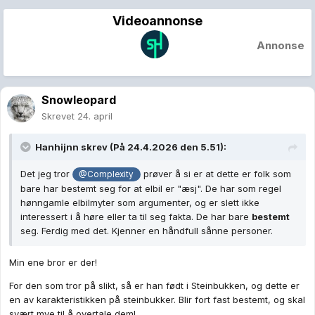
Videoannonse
Annonse
Snowleopard
Skrevet
24. april
Hanhijnn
skrev (På 24.4.2026 den 5.51):
Det jeg tror
prøver å si er at dette er folk som
@Complexity
bare har bestemt seg for at elbil er "æsj". De har som regel
hønngamle elbilmyter som argumenter, og er slett ikke
interessert i å høre eller ta til seg fakta. De har bare
bestemt
seg. Ferdig med det. Kjenner en håndfull sånne personer.
Min ene bror er der!
For den som tror på slikt, så er han født i Steinbukken, og dette er
en av karakteristikken på steinbukker. Blir fort fast bestemt, og skal
svært mye til å overtale dem!