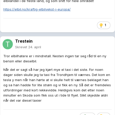
elbilandel i de fleste land, og som snitt for hele området!
https://elbil.no/kraftig-elbilvekst-i-europa/
1
Trestein
Skrevet
24. april
Tror elbilhatere er i mindretall. Nesten ingen tar seg råd til en ny
bensin eller dieselbil.
Når det er sagt så har jeg kjørt mye el taxi i det siste. For noen
dager siden skulle jeg ta taxi fra Trondhjem til værnes. Det kom en
tesla y men når han hørte at vi skulle helt til værnes beklaget han
og sa han hadde for lite strøm og vi fikk en ny. Så det er fremdeles
utfordringer med kort rekkevidde. Heldigvis kom det etter noen
minutter en Skoda som fikk oss ut i tide til flyet. Slikt skjedde aldri
når det var diesel taxier