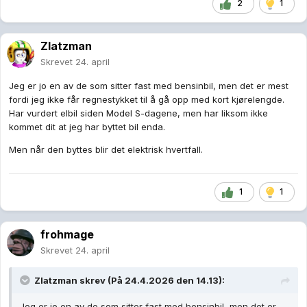
2
1
Zlatzman
Skrevet
24. april
Jeg er jo en av de som sitter fast med bensinbil, men det er mest
fordi jeg ikke får regnestykket til å gå opp med kort kjørelengde.
Har vurdert elbil siden Model S-dagene, men har liksom ikke
kommet dit at jeg har byttet bil enda.
Men når den byttes blir det elektrisk hvertfall.
1
1
frohmage
Skrevet
24. april
Zlatzman
skrev (På 24.4.2026 den 14.13):
Jeg er jo en av de som sitter fast med bensinbil, men det er