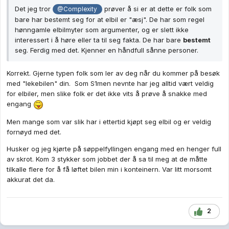
Det jeg tror
prøver å si er at dette er folk som
@Complexity
bare har bestemt seg for at elbil er "æsj". De har som regel
hønngamle elbilmyter som argumenter, og er slett ikke
interessert i å høre eller ta til seg fakta. De har bare
bestemt
seg. Ferdig med det. Kjenner en håndfull sånne personer.
Korrekt. Gjerne typen folk som ler av deg når du kommer på besøk
med "lekebilen" din. Som S1men nevnte har jeg alltid vært veldig
for elbiler, men slike folk er det ikke vits å prøve å snakke med
engang
Men mange som var slik har i ettertid kjøpt seg elbil og er veldig
fornøyd med det.
Husker og jeg kjørte på søppelfyllingen engang med en henger full
av skrot. Kom 3 stykker som jobbet der å sa til meg at de måtte
tilkalle flere for å få løftet bilen min i konteinern. Var litt morsomt
akkurat det da.
2