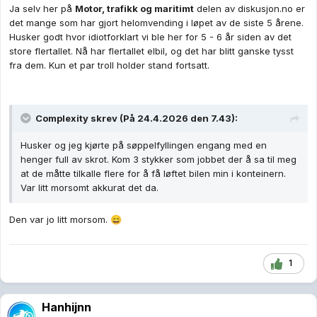
Ja selv her på
Motor, trafikk og maritimt
delen av diskusjon.no er
det mange som har gjort helomvending i løpet av de siste 5 årene.
Husker godt hvor idiotforklart vi ble her for 5 - 6 år siden av det
store flertallet. Nå har flertallet elbil, og det har blitt ganske tysst
fra dem. Kun et par troll holder stand fortsatt.
Complexity
skrev (På 24.4.2026 den 7.43):
Husker og jeg kjørte på søppelfyllingen engang med en
henger full av skrot. Kom 3 stykker som jobbet der å sa til meg
at de måtte tilkalle flere for å få løftet bilen min i konteinern.
Var litt morsomt akkurat det da.
Den var jo litt morsom.
😄
1
Hanhijnn