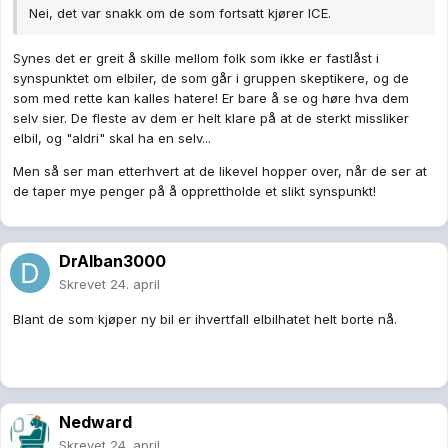
Nei, det var snakk om de som fortsatt kjører ICE.
Synes det er greit å skille mellom folk som ikke er fastlåst i
synspunktet om elbiler, de som går i gruppen skeptikere, og de
som med rette kan kalles hatere! Er bare å se og høre hva dem
selv sier. De fleste av dem er helt klare på at de sterkt missliker
elbil, og "aldri" skal ha en selv...
Men så ser man etterhvert at de likevel hopper over, når de ser at
de taper mye penger på å opprettholde et slikt synspunkt!
DrAlban3000
Skrevet
24. april
Blant de som kjøper ny bil er ihvertfall elbilhatet helt borte nå.
Nedward
Skrevet
24. april