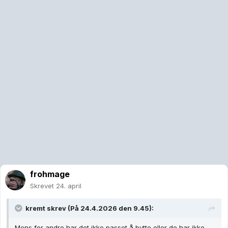
frohmage
Skrevet
24. april
kremt
skrev (På 24.4.2026 den 9.45):
Mens for andre har det ikke passet å bytte eller de har ikke