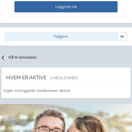
Logg inn nå
Følgere
60
Gå til emneliste
HVEM ER AKTIVE
0 MEDLEMMER
Ingen innloggede medlemmer aktive