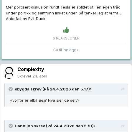
Mer politisert diskusjon rundt Tesla er splittet ut i en egen tråd
under politikk og samfunn linket under. Så tenker jeg at vi fra...
Anbefalt av
Evil-Duck
6 REAKSJONER
Gå til innlegg
Complexity
Skrevet
24. april
obygda
skrev (På 24.4.2026 den 5.17):
Hvorfor er elbil æsj? Hva sier de selv?
Hanhijnn
skrev (På 24.4.2026 den 5.51):