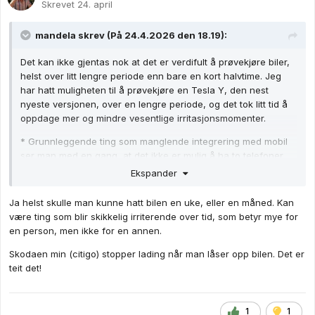
Skrevet
24. april
mandela
skrev (På 24.4.2026 den 18.19):
Det kan ikke gjentas nok at det er verdifult å prøvekjøre biler,
helst over litt lengre periode enn bare en kort halvtime. Jeg
har hatt muligheten til å prøvekjøre en Tesla Y, den nest
nyeste versjonen, over en lengre periode, og det tok litt tid å
oppdage mer og mindre vesentlige irritasjonsmomenter.
* Grunnleggende ting som manglende integrering med mobil
ser man med en gang, at det ikke er mulig å ha to telefoner
tilkoblet Bluetooth samtidig finner man først ut når flere ønsker
Ekspander
å strømme noe.
Ja helst skulle man kunne hatt bilen en uke, eller en måned. Kan
* Programvareoppdateringsfunksjonen er ekstremt
være ting som blir skikkelig irriterende over tid, som betyr mye for
frustrerende, selv om bilen er tilkoblet 1.5 gbit downlink, så
en person, men ikke for en annen.
står den og butter på 0 bytes i lange perioder.
Skodaen min (citigo) stopper lading når man låser opp bilen. Det er
* Adaptiv cruisekontroll med fartslesing er helt på bærtur,
teit det!
akselererer til forrige maksgrense, selv om den nye
fartsgrensen er (mye) lavere, bråbremser hvis biler kommer
nærme i et annet kjørefelt, og titt og ofte rykk og napp kjøring.
1
1