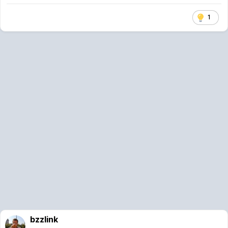
1
bzzlink