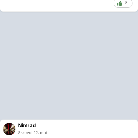
2
Nimrad
Skrevet
12. mai