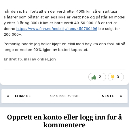
når den ix har fortsatt en del verdi etter 400k km så er rart taxi
sjåfører som påstar at en eqs ikke er verdt noe og påstår en model
y etter 3 år og 300+k km er bare verdt 40-50 000. Så er rart at
denne
https://www.finn.no/mobility/item/459760496
ble solgt for
200 000+.
Personlig hadde jeg heller kjøpt en elbil med høy km enn fosil bil så
lenge er nesten 90% igjen av batteri kapasitet.
Endret
15. mai
av onkel_jon
2
3
FORRIGE
Side 1553 av 1603
NESTE
Opprett en konto eller logg inn for å
kommentere