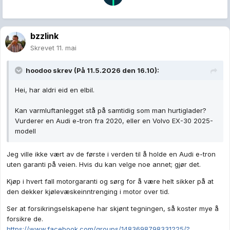
bzzlink
Skrevet
11. mai
hoodoo
skrev (På 11.5.2026 den 16.10):
Hei, har aldri eid en elbil.
Kan varmluftanlegget stå på samtidig som man hurtiglader?
Vurderer en Audi e-tron fra 2020, eller en Volvo EX-30 2025-
modell
Jeg ville ikke vært av de første i verden til å holde en Audi e-tron
uten garanti på veien. Hvis du kan velge noe annet; gjør det.
Kjøp i hvert fall motorgaranti og sørg for å være helt sikker på at
den dekker kjølevæskeinntrenging i motor over tid.
Ser at forsikringselskapene har skjønt tegningen, så koster mye å
forsikre de.
https://www.facebook.com/groups/1483698798331225/?