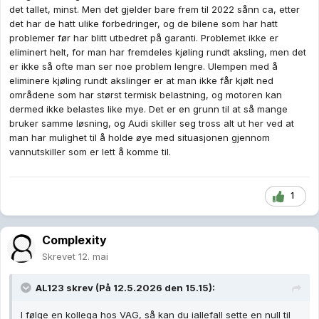
det tallet, minst. Men det gjelder bare frem til 2022 sånn ca, etter
det har de hatt ulike forbedringer, og de bilene som har hatt
problemer før har blitt utbedret på garanti. Problemet ikke er
eliminert helt, for man har fremdeles kjøling rundt aksling, men det
er ikke så ofte man ser noe problem lengre. Ulempen med å
eliminere kjøling rundt akslinger er at man ikke får kjølt ned
områdene som har størst termisk belastning, og motoren kan
dermed ikke belastes like mye. Det er en grunn til at så mange
bruker samme løsning, og Audi skiller seg tross alt ut her ved at
man har mulighet til å holde øye med situasjonen gjennom
vannutskiller som er lett å komme til.
1
Complexity
Skrevet
12. mai
AL123
skrev (På 12.5.2026 den 15.15):
I følge en kollega hos VAG, så kan du iallefall sette en null til