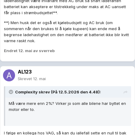
ladehastighet være invariant med AC bruk så snart ladefarten
batteriet kan akseptere er tilstrekkelig under maks at AC uansett
får plass i strømbudsjettet**.
**) Men husk det er også et kjølebudsjett og AC bruk (om
sommeren når den brukes til å kjøle kupeen) kan ende med å
begrense ladehastighet om den medfører at batteriet ikke blir kvitt
varme raskt nok.
Endret
12. mai
av sverreb
AL123
Skrevet
12. mai
Complexity
skrev (På 12.5.2026 den 4.48):
Må være mere enn 2%? Virker jo som alle bilene har byttet en
motor eller to.
I følge en kollega hos VAG, så kan du iallefall sette en null til bak