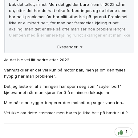
bak det tallet, minst. Men det gjelder bare frem til 2022 sånn
ca, etter det har de hatt ulike forbedringer, og de bilene som
har hatt problemer før har blitt utbedret på garanti. Problemet
ikke er eliminert helt, for man har fremdeles kjøling rundt
aksling, men det er ikke så ofte man ser noe problem lengre.
Ulempen med å eliminere kjøling rundt akslinger er at man ikke
får kjølt ned områdene som har størst termisk belastning, og
Ekspander
motoren kan dermed ikke belastes like mye. Det er en grunn til
at så mange bruker samme løsning, og Audi skiller seg tross
Ja det ble vel litt bedre etter 2022.
alt ut her ved at man har mulighet til å holde øye med
situasjonen gjennom vannutskiller som er lett å komme til.
Vannutskiller er det vel kun på motor bak, men ja om den fylles
hyppig har man problemer..
Det jeg leste er at simringen har spor i seg som "spyler bort"
kjølevannet når man kjører for å å minimere lekasje inn.
Men når man rygger fungerer den motsatt og suger vann inn..
Vet ikke om dette stemmer men høres jo ikke helt på bærtur ut..?
1