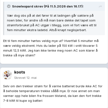
Snowleopard
skrev (På 11.5.2026 den 16.17):
Vær dog obs på at det fører til at ladingen går saktere på
noen biler, for andre så må man bare dekke det tapet som
strømforbruket på AC utgjør i tillegg, som vil fort være ett til
fem minutter ekstra ladetid. Altså knapt neglisjerbart.
Ett til fem minutter hørtes veldig mye ut? Hvertfall 5 minutter må
være veldig ekstremt. Hvis du lader på 150 kW i snitt tilsvarer 5
minutt 12,5 kWt. Jeg kan ikke tenke meg noen AC som klarer å
trekke så mye strøm?
koots
Skrevet
12. mai
Selv om den trekker strøm for å varme batteriet burde ikke AC for
å beholde temperaturen trekke sååå mye. Er noe annet om man
varmer opp hele bilen fra frossen tilstand, da kan den fort trekke
7-8 kWt til kupe og batteri