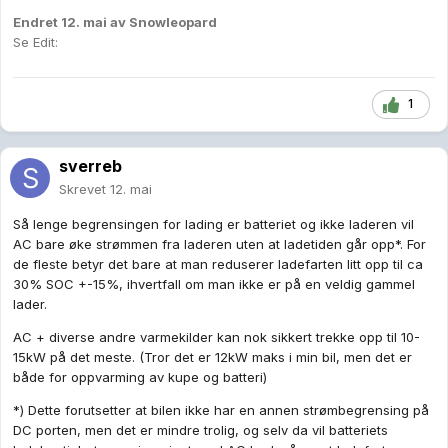
Endret
12. mai
av Snowleopard
Se Edit:
1
sverreb
Skrevet
12. mai
Så lenge begrensingen for lading er batteriet og ikke laderen vil
AC bare øke strømmen fra laderen uten at ladetiden går opp*. For
de fleste betyr det bare at man reduserer ladefarten litt opp til ca
30% SOC +-15%, ihvertfall om man ikke er på en veldig gammel
lader.
AC + diverse andre varmekilder kan nok sikkert trekke opp til 10-
15kW på det meste. (Tror det er 12kW maks i min bil, men det er
både for oppvarming av kupe og batteri)
*) Dette forutsetter at bilen ikke har en annen strømbegrensing på
DC porten, men det er mindre trolig, og selv da vil batteriets