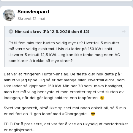
Snowleopard
Skrevet
12. mai
Nimrad
skrev (På 12.5.2026 den 6.12):
Ett til fem minutter hørtes veldig mye ut? Hvertfall 5 minutter
må være veldig ekstremt. Hvis du lader på 150 kW i snitt
tilsvarer 5 minutt 12,5 kWt. Jeg kan ikke tenke meg noen AC
som klarer å trekke så mye strøm?
Det var et "fingeren i lufta"-anslag. De fleste gjør nok dette på 1
minutt vil jeg tippe. Og så er det mange biler, ihvertfall eldre, som
ikke lader så kjapt som 150 kW. Min har 78 som maks hastighet,
men her må vi og hensynta et man erstatter tapet ved slutten av
ladingen, når det går langt saktere enn toppfarten!
😉
Svret var generelt, altså ikke spisset mot noen enkelt bil, så 5 min
er vel fort en 1. gen leaaf med #Chargegate...
😎
EDIT: For å presisere, det var for å vise en ukyndig at merforbruket
er neglisjerbart...