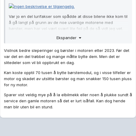
Var jo en del lurifakser som spådde at disse bilene ikke kom til
å gå langt på grunn av de noe uvanlige motorene med
børster, men har vel vært svært lite feil på de så vidt jeg vet.
Ekspander
Vistnok bedre sleperinger og børster i motoren etter 2023. Før det
var det en del trøbbel og mange måtte bytte dem. Men det er
slitedeler som vil bli oppbrukt en dag.
Kan koste opptil 70 tusen å bytte børstemodul, og i visse tilfeller er
motor og skadet av utslitte børster og man snakker 150 tusen pluss
for ny motor.
Sparer vist veldig mye på å la elbilmekk eller noen å plukke sundt å
service den gamle motoren så det er lurt isåfall. Kan dog hende
man blir uten bil en stund.