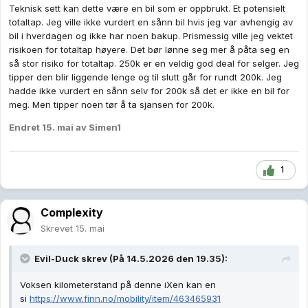
Teknisk sett kan dette være en bil som er oppbrukt. Et potensielt
totaltap. Jeg ville ikke vurdert en sånn bil hvis jeg var avhengig av
bil i hverdagen og ikke har noen bakup. Prismessig ville jeg vektet
risikoen for totaltap høyere. Det bør lønne seg mer å påta seg en
så stor risiko for totaltap. 250k er en veldig god deal for selger. Jeg
tipper den blir liggende lenge og til slutt går for rundt 200k. Jeg
hadde ikke vurdert en sånn selv for 200k så det er ikke en bil for
meg. Men tipper noen tør å ta sjansen for 200k.
Endret
15. mai
av Simen1
1
Complexity
Skrevet
15. mai
Evil-Duck
skrev (På 14.5.2026 den 19.35):
Voksen kilometerstand på denne iXen kan en
si
https://www.finn.no/mobility/item/463465931