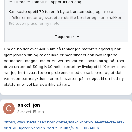
er slitedeler som vil bli oppbrukt en dag.
Kan koste opptil 70 tusen å bytte børstemodul, og i visse
tilfeller er motor og skadet av utslitte børster og man snakker
150 tusen pluss for ny motor.
Sparer vist veldig mye på å la elbilmekk eller noen å plukke
Ekspander
sundt å service den gamle motoren så det er lurt isåfall. Kan
dog hende man blir uten bil en stund.
Om de holder over 400K km så tenker jeg motoren egentlig har
gjort jobben sin og at det ikke er mer slitedel enn hva lagrene i
permanent magnet motor er. Vet det var en tilbakekalling på front
drive uniten på 50 og M60 helt i startet av livsløpet til iX men ellers
har jeg hørt svært lite om problemer med disse bilene, og at det
var noen barnesykdommer helt i starten på livsløpet til en flett ny
plattform er vel kanskje ikke så rart.
onkel_jon
Skrevet
15. mai
https://www.nettavisen.no/nyheter/ma-gi-bort-biler-etter-tre-ars-
drift-du-kjorer-verdien-ned-til-null/s/5-95-3024886