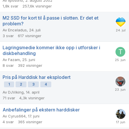
Av
ilpostino
,
2. august 2002
1,8k
svar
257,6k
visninger
M2 SSD for kort til å passe i slotten. Er det et
problem?
Av
Enceladus
,
24. juli
3
svar
617
visninger
Lagringsmedie kommer ikke opp i utforsker i
diskbehandling
Av
Fazam
,
25. juni
8
svar
392
visninger
Pris på Harddisk har eksplodert
1
2
3
4
Av
DJViking
,
14. april
71
svar
4,3k
visninger
Anbefalinger på ekstern harddisker
Av
Cyrus664
,
17. juni
4
svar
365
visninger