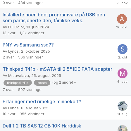
0
svar
484
visninger
Installerte noen boot programvare på USB pen
som partisjonerte den, får ikke vekk.
Av
FullColor
,
10. juni 2024
13
svar
1,3k
visninger
PNY vs Samsung ssd??
Av
Lyncs
,
2. oktober 2025
2
svar
566
visninger
Thinkpad T41p - mSATA til 2.5" IDE PATA adapter
Av
MrJavalava
,
25. august 2025
(og 2 andre)
thinkpad t41p
msata
7
svar
597
visninger
Erfaringer med rimelige minnekort?
Av
Lyncs
,
8. august 2025
10
svar
955
visninger
Dell 1,2 TB SAS 12 GB 10K Harddisk