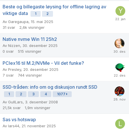
Beste og billegaste løysing for offline lagring av
viktige data
1
2
Av
Garegaupa
,
15. mai 2025
31
svar
2,6k
visninger
Native nvme Win 11 25h2
Av
Nizzen
,
30. desember 2025
0
svar
515
visninger
PCIex16 til M.2/NVMe - Vil det funke?
Av
Presley
,
20. desember 2025
7
svar
744
visninger
SSD-tråden: info om og diskusjon rundt SSD
1
2
3
4
1077
Av
GullLars
,
3. desember 2008
21,5k
svar
1,9m
visninger
Sas vs hotswap
Av
lars44
,
21. november 2025