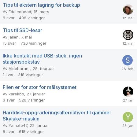
Tips til ekstern lagring for backup
Av
Eddiedhead
,
15. mars
6
svar
496
visninger
Tips til SSD-lesar
Av
jallen
,
7. mai
15
svar
736
visninger
Ikke kontakt med USB-stick, ingen
stasjonsbokstav
Av
Aldebaran_
,
28. februar
1
svar
318
visninger
Filen er for stor for målsystemet
Av
karekbo
,
27. januar
3
svar
526
visninger
Harddisk-oppgraderingsalternativer til gammel
Skylake-maskin
Av
Yamato47
,
22. januar
8
svar
618
visninger