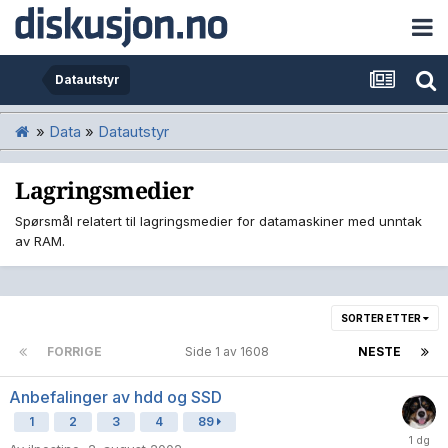
Datautstyr
»
Data
»
Datautstyr
Lagringsmedier
Spørsmål relatert til lagringsmedier for datamaskiner med unntak
av RAM.
SORTER ETTER
FORRIGE
Side 1 av 1608
NESTE
Anbefalinger av hdd og SSD
1
2
3
4
89