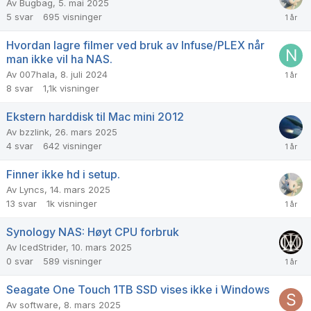
Av
Bugbag
,
5. mai 2025
5
svar
695
visninger
Hvordan lagre filmer ved bruk av Infuse/PLEX når
man ikke vil ha NAS.
Av
007hala
,
8. juli 2024
8
svar
1,1k
visninger
Ekstern harddisk til Mac mini 2012
Av
bzzlink
,
26. mars 2025
4
svar
642
visninger
Finner ikke hd i setup.
Av
Lyncs
,
14. mars 2025
13
svar
1k
visninger
Synology NAS: Høyt CPU forbruk
Av
IcedStrider
,
10. mars 2025
0
svar
589
visninger
Seagate One Touch 1TB SSD vises ikke i Windows
Av
software
,
8. mars 2025