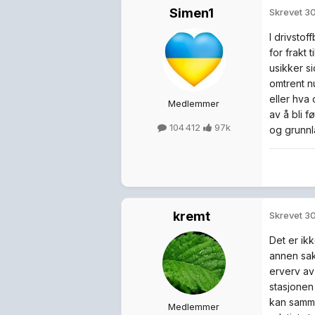
Simen1
Skrevet
30
I drivsto
for frakt 
usikker s
omtrent nu
eller hva
Medlemmer
av å bli 
104 412
97k
og grunnl
kremt
Skrevet
30
Det er ikk
annen sak
erverv av
stasjonen 
kan samme
Medlemmer