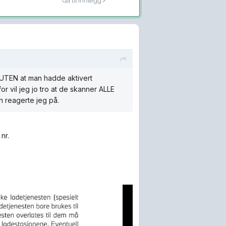
Gå til innlegg
t UTEN at man hadde aktivert
or vil jeg jo tro at de skanner ALLE
n reagerte jeg på.
nr.