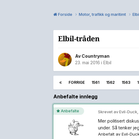
Forside
Motor, trafikk og maritimt
Elb
Elbil-tråden
Av
Countryman
23. mai 2016
i
Elbil
FORRIGE
1561
1562
1563
Anbefalte innlegg
Anbefalte
Skrevet av
Evil-Duck
Mer politisert diskus
under. Så tenker jeg 
Anbefalt av
Evil-Duc