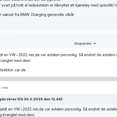
 svart på hvitt at ladeavtalen er tilknyttet ett kjøretøy med spesifikt V
r sakset fra BMW Charging generelle vilkår.
Ekspander
ldt en VW i 2022..nei,da var avtalen personlig. Så endret de avtalen 
 kranglet med dem.
ittsekker var de
. mai
gda
skrev (På 30.5.2026 den 12.48):
jaldt en VW i 2022..nei,da var avtalen personlig. Så endret de avtal
eg kranglet med dem.