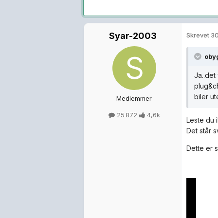
Syar-2003
Skrevet
30
oby
Ja..det
plug&ch
biler u
Medlemmer
25 872
4,6k
Leste du 
Det står s
Dette er 