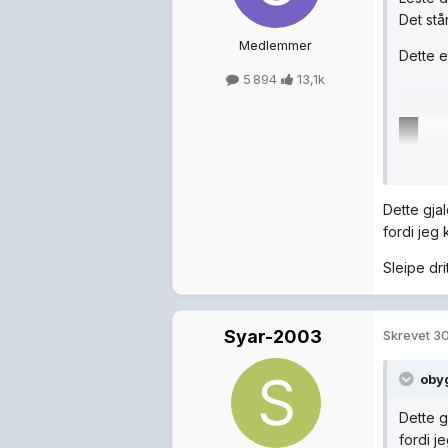
Det står
Medlemmer
Dette e
5 894
13,1k
Dette gja
fordi jeg
Sleipe dr
Syar-2003
Skrevet
30
oby
Dette g
fordi j