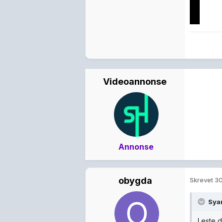
Videoannonse
Annonse
obygda
Skrevet
30
Sya
Leste d