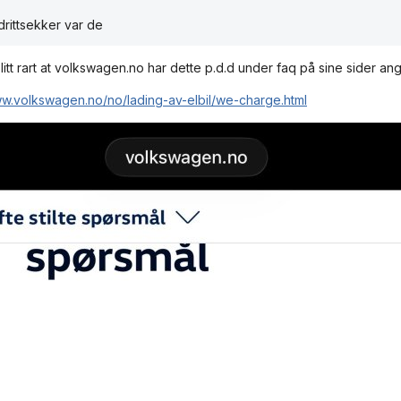
drittsekker var de
 litt rart at volkswagen.no har dette p.d.d under faq på sine sider
ww.volkswagen.no/no/lading-av-elbil/we-charge.html