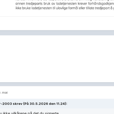
. mai
r-2003
skrev (På 30.5.2026 den 11.24):
u ikke vilkårene på det du signerte.