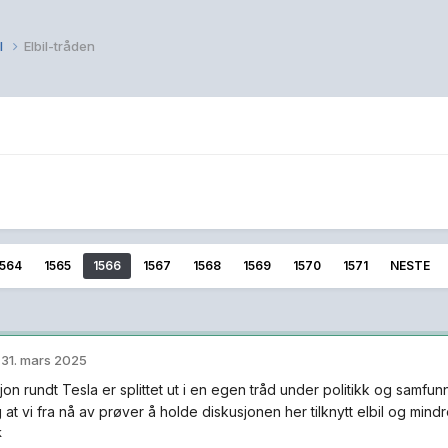
il
Elbil-tråden
1564
1565
1566
1567
1568
1569
1570
1571
NESTE
,
31. mars 2025
jon rundt Tesla er splittet ut i en egen tråd under politikk og samfunn
at vi fra nå av prøver å holde diskusjonen her tilknytt elbil og mindre
k