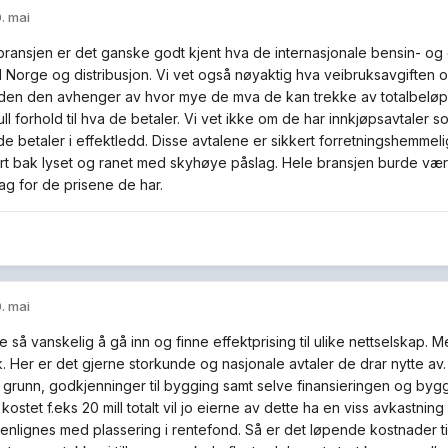
. mai
ffbransjen er det ganske godt kjent hva de internasjonale bensin- og
til Norge og distribusjon. Vi vet også nøyaktig hva veibruksavgiften 
iden den avhenger av hvor mye de mva de kan trekke av totalbeløpet
ll forhold til hva de betaler. Vi vet ikke om de har innkjøpsavtaler 
 de betaler i effektledd. Disse avtalene er sikkert forretningshemmel
ført bak lyset og ranet med skyhøye påslag. Hele bransjen burde vær
ag for de prisene de har.
. mai
e så vanskelig å gå inn og finne effektprising til ulike nettselskap. 
. Her er det gjerne storkunde og nasjonale avtaler de drar nytte av
 grunn, godkjenninger til bygging samt selve finansieringen og bygg
kostet f.eks 20 mill totalt vil jo eierne av dette ha en viss avkastn
nlignes med plassering i rentefond. Så er det løpende kostnader til d