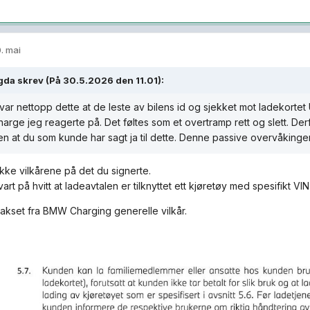
. mai
gda
skrev (På 30.5.2026 den 11.01):
 var nettopp dette at de leste av bilens id og sjekket mot ladekorte
arge jeg reagerte på. Det føltes som et overtramp rett og slett. Derf
ten at du som kunde har sagt ja til dette. Denne passive overvåkinge
ikke vilkårene på det du signerte.
vart på hvitt at ladeavtalen er tilknyttet ett kjøretøy med spesifikt VIN 
sakset fra BMW Charging generelle vilkår.