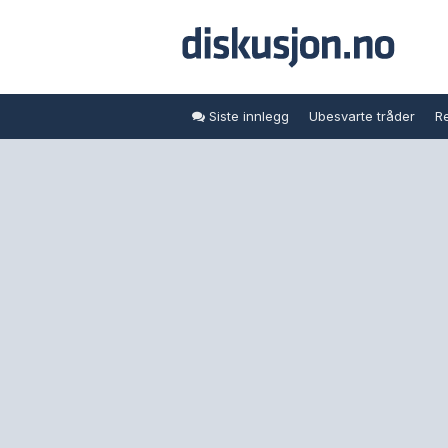
Siste innlegg
Ubesvarte tråder
Re