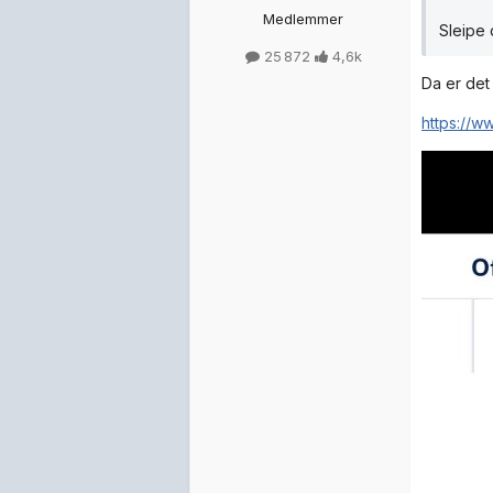
Medlemmer
Sleipe 
25 872
4,6k
Da er det
https://w