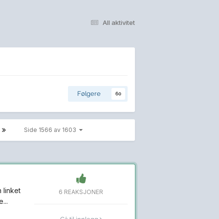
All aktivitet
Følgere
60
Side 1566 av 1603
 linket
6 REAKSJONER
...