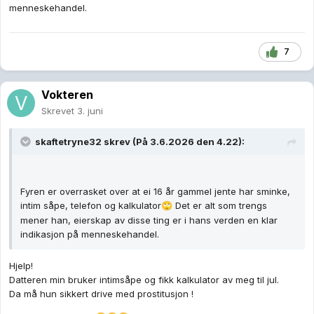
menneskehandel.
7
Vokteren
Skrevet
3. juni
skaftetryne32
skrev (På 3.6.2026 den 4.22):
Fyren er overrasket over at ei 16 år gammel jente har sminke,
intim såpe, telefon og kalkulator
Det er alt som trengs
🙄
mener han, eierskap av disse ting er i hans verden en klar
indikasjon på menneskehandel.
Hjelp!
Datteren min bruker intimsåpe og fikk kalkulator av meg til jul.
Da må hun sikkert drive med prostitusjon !