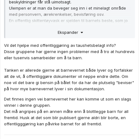
beskyldninger får stå uimotsagt.
Ulempen er at man da beveger seg inn i et minelagt område
med personvern, ærekrenkelser, bevisføring osv.
En offentlig skittentøyvask er sjelden til barnets beste, som jo
er barnevernets hovedoppgave.
Ekspander
Dagens ordning med ankemuligheter og hvor tvangsvedtak er
Vil det hjelpe med offentliggjøring av taushetsbelagt info?
siste utvei etter at alle andre muligheter er vurdert/forsøkt av
Disse gruppene har gjerne ingen problemer med å tro at hundrevis
flere uavhengige instanser, er nok den beste.
eller tusenvis samarbeider om å ta barn.
Kulturkonflikter, mistillit og konspirasjonsteorier er en høy pris
som bryter ned samfunnet fra innsiden.
Tanken er allerede gjerne at barnevernet både lyver og forfalsker
Dette burde vært vektlagt mye høyere da man sa ja til fri flyt.
alt de vil, å offentliggjøre dokumenter vil neppe endre dette. Om
noe vil det bare gi bensin på bålet for da har de plutselig "beviser"
på hvor mye barnevernet lyver i sin dokumentasjon.
Det finnes ingen vei barnevernet her kan komme ut som en slags
vinner i denne gruppen.
Det må angripes på en annen måte enn å blottlegge barn for all
fremtid. Husk at det som blir publisert gjerne aldri blir borte, en
offentligggjøring kan påvirke barnet for all fremtid.