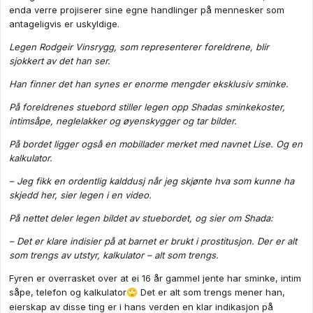
enda verre projiserer sine egne handlinger på mennesker som
antageligvis er uskyldige.
Legen Rodgeir Vinsrygg, som representerer foreldrene, blir
sjokkert av det han ser.
Han finner det han synes er enorme mengder eksklusiv sminke.
På foreldrenes stuebord stiller legen opp Shadas sminkekoster,
intimsåpe, neglelakker og øyenskygger og tar bilder.
På bordet ligger også en mobillader merket med navnet Lise. Og en
kalkulator.
– Jeg fikk en ordentlig kalddusj når jeg skjønte hva som kunne ha
skjedd her, sier legen i en video.
På nettet deler legen bildet av stuebordet, og sier om Shada:
– Det er klare indisier på at barnet er brukt i prostitusjon. Der er alt
som trengs av utstyr, kalkulator – alt som trengs.
Fyren er overrasket over at ei 16 år gammel jente har sminke, intim
såpe, telefon og kalkulator
Det er alt som trengs mener han,
🙄
eierskap av disse ting er i hans verden en klar indikasjon på