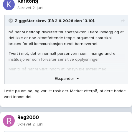
Karltorbj
Skrevet
2. juni
ZiggyStar
skrev (På 2.6.2026 den 13.10):
Nå har vi nettopp diskutert taushetsplikten i flere innlegg og at
det ikke er noe altomfattende teppe-argument som skal
brukes for all kommunikasjon rundt barnevernet.
Tvert i mot, det er normalt personvern som i mange andre
institusjoner som forvalter sensitive opplysninger.
Men til nå har vi vært innom at innsyn ble avfeid med
argumentet "omdømme" samt et rundskriv hvor det blir
Ekspander
spesifikt gitt innstruks om åpenhet og ikke gjemme seg bak
taushetsargumentet
Leste pø om pø, og var litt rask der. Merket etterpå, at dere hadde
vært innom det.
Reg2000
Skrevet
2. juni