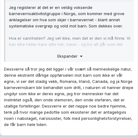
Jeg registerer at det er en veldig voksende
barnevernsaktivitistgruppe i Norge, som kommer med grove
anklagelser om hva som skjer i barnevernet - blant annet
systematiske overgrep og vold mot barn. Som dekkes over.
Hva er sannheten? Jeg vet ikke, men det er den vi må finne. Vi
kan ikke heller bare sitte her, naive - og tro alt går som det
skal.
Ekspander
Dessverre så tror jeg det ligger i vår svært så menneskelige natur,
denne ekstremt dårlige oppførselen mot barn som ikke er vår
egne, vi ser det stadig vekk, Romania, Irland, Canada, og ja Norge
barnevernsbarn blir behandlet som dritt, i naturen vil hanner drepe
ungdyr som ikke er deres egne, jeg tror mennesker har det
instinktet også, den onde stemoren, den onde stefaren, det er
utallige fortellinger. Dessverre er det neppe noe bedre hjemme,
tenk på hvor mange pedofile som eksisterer det er antageligvis
noen i nabolaget, narsissister, folk med personlighetsforstyrrelser,
de får barn hele tiden.