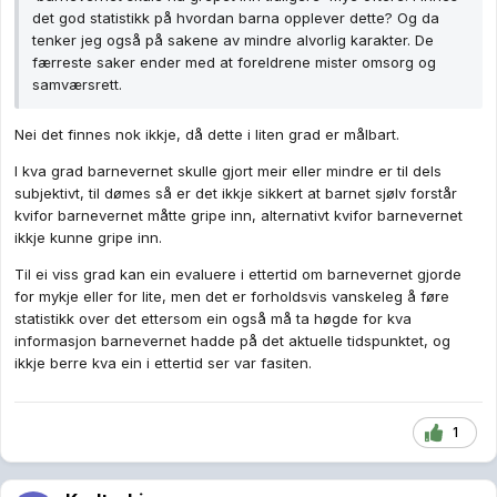
det god statistikk på hvordan barna opplever dette? Og da
tenker jeg også på sakene av mindre alvorlig karakter. De
færreste saker ender med at foreldrene mister omsorg og
samværsrett.
Nei det finnes nok ikkje, då dette i liten grad er målbart.
I kva grad barnevernet skulle gjort meir eller mindre er til dels
subjektivt, til dømes så er det ikkje sikkert at barnet sjølv forstår
kvifor barnevernet måtte gripe inn, alternativt kvifor barnevernet
ikkje kunne gripe inn.
Til ei viss grad kan ein evaluere i ettertid om barnevernet gjorde
for mykje eller for lite, men det er forholdsvis vanskeleg å føre
statistikk over det ettersom ein også må ta høgde for kva
informasjon barnevernet hadde på det aktuelle tidspunktet, og
ikkje berre kva ein i ettertid ser var fasiten.
1