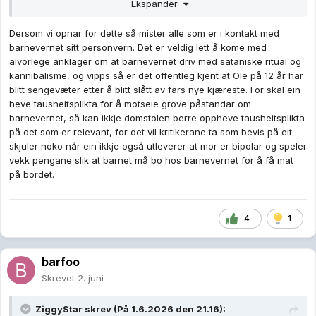
Ekspander
Dersom vi opnar for dette så mister alle som er i kontakt med
barnevernet sitt personvern. Det er veldig lett å kome med
alvorlege anklager om at barnevernet driv med sataniske ritual og
kannibalisme, og vipps så er det offentleg kjent at Ole på 12 år har
blitt sengevæter etter å blitt slått av fars nye kjæreste. For skal ein
heve tausheitsplikta for å motseie grove påstandar om
barnevernet, så kan ikkje domstolen berre oppheve tausheitsplikta
på det som er relevant, for det vil kritikerane ta som bevis på eit
skjuler noko når ein ikkje også utleverer at mor er bipolar og speler
vekk pengane slik at barnet må bo hos barnevernet for å få mat
på bordet.
4
1
barfoo
Skrevet
2. juni
ZiggyStar
skrev (På 1.6.2026 den 21.16):