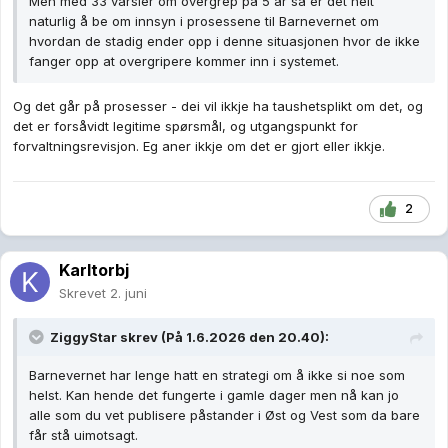
Men med 33 varsler om overgrep på 5 år så er det helt
naturlig å be om innsyn i prosessene til Barnevernet om
hvordan de stadig ender opp i denne situasjonen hvor de ikke
fanger opp at overgripere kommer inn i systemet.
Og det går på prosesser - dei vil ikkje ha taushetsplikt om det, og
det er forsåvidt legitime spørsmål, og utgangspunkt for
forvaltningsrevisjon. Eg aner ikkje om det er gjort eller ikkje.
2
Karltorbj
Skrevet
2. juni
ZiggyStar
skrev (På 1.6.2026 den 20.40):
Barnevernet har lenge hatt en strategi om å ikke si noe som
helst. Kan hende det fungerte i gamle dager men nå kan jo
alle som du vet publisere påstander i Øst og Vest som da bare
får stå uimotsagt.