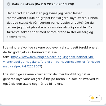
Kahuna
skrev (På 2.6.2026 den 13.29):
Det er rart med det men jeg synes jeg hører frasen
'barnevernet skule ha grepet inn tidligere' mye oftere. Finnes
det god statistikk på hvordan barna opplever dette? Og da
tenker jeg også på sakene av mindre alvorlig karakter. De
færreste saker ender med at foreldrene mister omsorg og
samværsrett.
I de mindre alvorlige sakene opplever vel stort sett foreldrene at
de får god hjelp av barnevernet. (se
feks:
https://www.forskning.no/barn-og-ungdom-partner-vid-
vitenskapelige-hogskole/foreldre-i-barnevernssaker-er-fornoyde-
med-hjelpetiltak/2208607
)
I de alvorlige sakene kommer blir det mer konflikt og det er
generelt mye vanskeligere å hjelpe barna. De som er involvert vil
også sjelden uttale seg når de blir eldre.
2