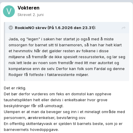
Vokteren
Skrevet
2. juni
RookieNO
skrev (På 1.6.2026 den 23.31):
Jada, og "legen" i saken her startet jo også med å miste
omsorgen for barnet sitt til barnemoren, så han har helt klart
et hevnmotiv. Når det gjelder resten av folkene i disse
milljøene så fremstår de ikke spesielt ressurssterke, og lar seg
nok lett lede av noen som fremstår med litt mer autoritet og
kompetanse enn de selv. Derfor kan folk som Fardal og denne
Rodgeir få fotfeste i faktaresistente miljøer.
Det er riktig.
Det bør derfor vurderes om feks en domstol kan oppheve
taushetsplikten helt eller delvis i enkeltsaker hvor grove
beskyldninger får stå uimotsagt.
Ulempen er at man da beveger seg inn i et minelagt område med
personvern, ærekrenkelser, bevisføring osv.
En offentlig skittentøyvask er sjelden til barnets beste, som jo er
barnevernets hovedoppgave.