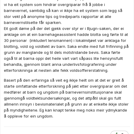
vi ha eit system som hindrar overgriparar frå å jobbe i
barnevernet, samtidig så kan vi ikkje ha eit system som legg så
stor vekt på anonyme tips og tredjeparts rapportar at alle
barnevernstilsette får sparken.
Eit godt døme på der det gjekk over styr er i Bjugn-saken, der ei
anklage om at ein barnehageassistent hadde blotta seg førte til at
30 personar (inkludert lensmannen) i lokalmiljøet var anklaga for
blotting, vold og voldtekt av barn. Saka endte med full frifinning på
grunn av manglande og til dels motstridande bevis. Saka førte
også til at barna oppi det heile vart vart såpass lite hensynsfullt
behandla, gjennom blant anna underlivsfotografering under
etterforskninga at nesten alle fekk voldsoffererstatning.
Basert på den erfaringa så veit eg ikkje heilt om at det er greit å
starte omfattande etterforskning på jakt etter overgriparar om det
medfører at barn og ungdom på barnevernsinstitusjonane skal
gjennomgå voldtektsundersøkingar, og det attpåtil skal gis fullt
allmenn innsyn i bevismaterialet på grunn av at enkelte ikkje stoler
på myndigheitene. Eg kan knapt tenke meg noko meir ydmykande
å oppleve for ein ungdom.