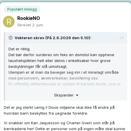
Populært innlegg
RookieNO
Skrevet
2. juni
Vokteren
skrev (På 2.6.2026 den 5.10):
Det er riktig.
Det bør derfor vurderes om feks en domstol kan oppheve
taushetsplikten helt eller delvis i enkeltsaker hvor grove
beskyldninger får stå uimotsagt.
Ulempen er at man da beveger seg inn i et minelagt område
med personvern, ærekrenkelser, bevisføring osv.
En offentlig skittentøyvask er sjelden til barnets beste, som jo
er barnevernets hovedoppgave.
Ekspander
Dagens ordning med ankemuligheter og hvor tvangsvedtak er
Det er jeg sterkt uenig i! Disse miljøene skal ikke få endre på
siste utvei etter at alle andre muligheter er vurdert/forsøkt av
hvordan barn beskyttes fra uegnede foreldre.
flere uavhengige instanser, er nok den beste.
Kulturkonflikter, mistillit og konspirasjonsteorier er en høy pris
Vi snakker om Kari Jaquesson og Charter-Svein som står på
som bryter ned samfunnet fra innsiden.
barrikadene her! Dette er personer som på ingen måte skal kunne
Dette burde vært vektlagt mye høyere da man sa ja til fri flyt.