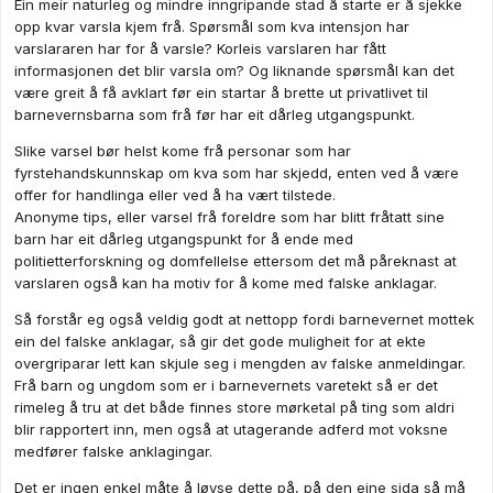
Ein meir naturleg og mindre inngripande stad å starte er å sjekke
opp kvar varsla kjem frå. Spørsmål som kva intensjon har
varslararen har for å varsle? Korleis varslaren har fått
informasjonen det blir varsla om? Og liknande spørsmål kan det
være greit å få avklart før ein startar å brette ut privatlivet til
barnevernsbarna som frå før har eit dårleg utgangspunkt.
Slike varsel bør helst kome frå personar som har
fyrstehandskunnskap om kva som har skjedd, enten ved å være
offer for handlinga eller ved å ha vært tilstede.
Anonyme tips, eller varsel frå foreldre som har blitt fråtatt sine
barn har eit dårleg utgangspunkt for å ende med
politietterforskning og domfellelse ettersom det må påreknast at
varslaren også kan ha motiv for å kome med falske anklagar.
Så forstår eg også veldig godt at nettopp fordi barnevernet mottek
ein del falske anklagar, så gir det gode muligheit for at ekte
overgriparar lett kan skjule seg i mengden av falske anmeldingar.
Frå barn og ungdom som er i barnevernets varetekt så er det
rimeleg å tru at det både finnes store mørketal på ting som aldri
blir rapportert inn, men også at utagerande adferd mot voksne
medfører falske anklagingar.
Det er ingen enkel måte å løyse dette på, på den eine sida så må