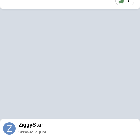
3
ZiggyStar
Skrevet
2. juni