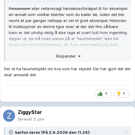
Personvern
eller retteresagt hendelsesforløpet til for eksempel
en ansatt som voldtar klienter som du kaller de, siden det ble
nevnt et par ganger nettopp er vel et greit eksempel. Historien
til institusjoner av denne type viser at der det fins sårbare
barn er det utrolig viktig å ikke lage et svart hull hvor ingenting
slipper ut, da må noen passe på at "taushetsplikt" ikke blir
brukt som en bortforklaring i alt. Som eksempelet jeg viste
hvor innsyn ble nektet med den pussige begrunnelsen
Ekspander
"omdømme".
Dei vil ha taushetsplikt om kva som har skjedd. Dei har gjort det dei
skal: anmeldt det.
1
1
ZiggyStar
Skrevet
2. juni
barfoo
skrev (På 2.6.2026 den 11.24):