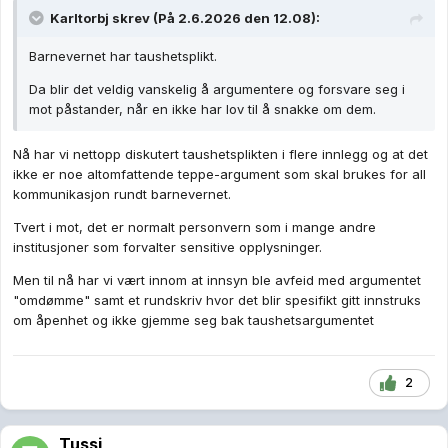
Karltorbj
skrev (På 2.6.2026 den 12.08):
Barnevernet har taushetsplikt.
Da blir det veldig vanskelig å argumentere og forsvare seg i
mot påstander, når en ikke har lov til å snakke om dem.
Nå har vi nettopp diskutert taushetsplikten i flere innlegg og at det
ikke er noe altomfattende teppe-argument som skal brukes for all
kommunikasjon rundt barnevernet.
Tvert i mot, det er normalt personvern som i mange andre
institusjoner som forvalter sensitive opplysninger.
Men til nå har vi vært innom at innsyn ble avfeid med argumentet
"omdømme" samt et rundskriv hvor det blir spesifikt gitt innstruks
om åpenhet og ikke gjemme seg bak taushetsargumentet
2
Tussi