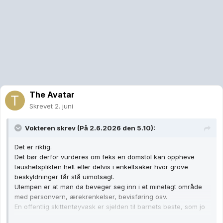
The Avatar
Skrevet
2. juni
Vokteren
skrev (På 2.6.2026 den 5.10):
Det er riktig.
Det bør derfor vurderes om feks en domstol kan oppheve
taushetsplikten helt eller delvis i enkeltsaker hvor grove
beskyldninger får stå uimotsagt.
Ulempen er at man da beveger seg inn i et minelagt område
med personvern, ærekrenkelser, bevisføring osv.
En offentlig skittentøyvask er sjelden til barnets beste, som jo
er barnevernets hovedoppgave.