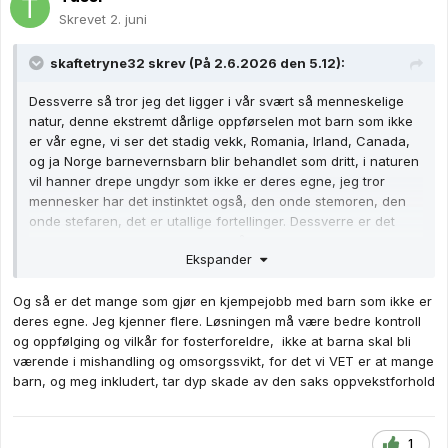
Skrevet
2. juni
skaftetryne32
skrev (På 2.6.2026 den 5.12):
Dessverre så tror jeg det ligger i vår svært så menneskelige
natur, denne ekstremt dårlige oppførselen mot barn som ikke
er vår egne, vi ser det stadig vekk, Romania, Irland, Canada,
og ja Norge barnevernsbarn blir behandlet som dritt, i naturen
vil hanner drepe ungdyr som ikke er deres egne, jeg tror
mennesker har det instinktet også, den onde stemoren, den
onde stefaren, det er utallige fortellinger. Dessverre er det
neppe noe bedre hjemme, tenk på hvor mange pedofile som
Ekspander
eksisterer det er antageligvis noen i nabolaget, narsissister,
folk med personlighetsforstyrrelser, de får barn hele tiden.
Og så er det mange som gjør en kjempejobb med barn som ikke er
deres egne. Jeg kjenner flere. Løsningen må være bedre kontroll
og oppfølging og vilkår for fosterforeldre, ikke at barna skal bli
værende i mishandling og omsorgssvikt, for det vi VET er at mange
barn, og meg inkludert, tar dyp skade av den saks oppvekstforhold
1