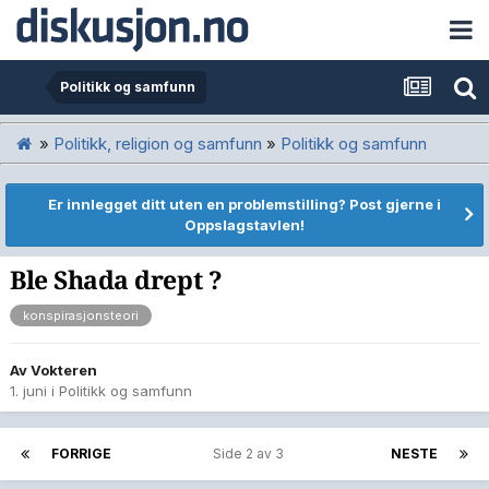
Politikk og samfunn
»
Politikk, religion og samfunn
»
Politikk og samfunn
Er innlegget ditt uten en problemstilling? Post gjerne i
Oppslagstavlen!
Ble Shada drept ?
konspirasjonsteori
Av
Vokteren
1. juni
i
Politikk og samfunn
FORRIGE
Side 2 av 3
NESTE