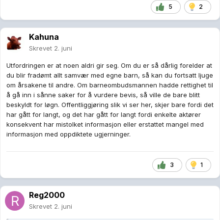
5
2
Kahuna
Skrevet
2. juni
Utfordringen er at noen aldri gir seg. Om du er så dårlig forelder at
du blir fradømt allt samvær med egne barn, så kan du fortsatt ljuge
om årsakene til andre. Om barneombudsmannen hadde rettighet til
å gå inn i sånne saker for å vurdere bevis, så ville de bare blitt
beskyldt for løgn. Offentliggjøring slik vi ser her, skjer bare fordi det
har gått for langt, og det har gått for langt fordi enkelte aktører
konsekvent har mistolket informasjon eller erstattet mangel med
informasjon med oppdiktete ugjerninger.
3
1
Reg2000
Skrevet
2. juni