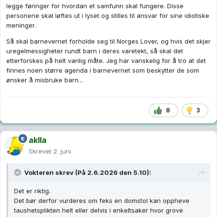
legge føringer for hvordan et samfunn skal fungere. Disse
personene skal løftes ut i lyset og stilles til ansvar for sine idiotiske
meninger.
Så skal barnevernet forholde seg til Norges Lover, og hvis det skjer
uregelmessigheter rundt barn i deres varetekt, så skal det
etterforskes på helt vanlig måte. Jeg har vanskelig for å tro at det
finnes noen større agenda i barnevernet som beskytter de som
ønsker å misbruke barn...
8
3
aklla
Skrevet
2. juni
Vokteren
skrev (På 2.6.2026 den 5.10):
Det er riktig.
Det bør derfor vurderes om feks en domstol kan oppheve
taushetsplikten helt eller delvis i enkeltsaker hvor grove