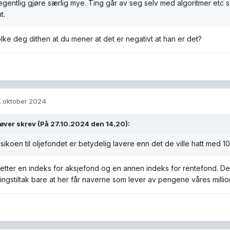
egentlig gjøre særlig mye. Ting går av seg selv med algoritmer et
t.
olke deg dithen at du mener at det er negativt at han er det?
. oktober 2024
røver
skrev (På 27.10.2024 den 14.20):
 risikoen til oljefondet er betydelig lavere enn det de ville hatt med 
etter en indeks for aksjefond og en annen indeks for rentefond. De
tingstiltak bare at her får naverne som lever av pengene våres millio