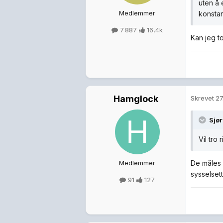
uten å 
Medlemmer
konstan
7 887
16,4k
Kan jeg t
Hamglock
Skrevet
27
Sjø
Vil tro
Medlemmer
De måles 
sysselset
91
127