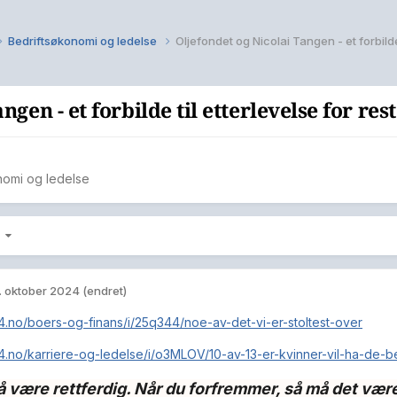
Bedriftsøkonomi og ledelse
ngen - et forbilde til etterlevelse for r
nomi og ledelse
3
. oktober 2024
(endret)
24.no/boers-og-finans/i/25q344/noe-av-det-vi-er-stoltest-over
24.no/karriere-og-ledelse/i/o3MLOV/10-av-13-er-kvinner-vil-ha-de-
 være rettferdig. Når du forfremmer, så må det være 