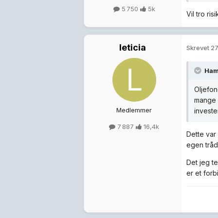
5 750
5k
Vil tro ri
leticia
Skrevet
27
Ham
Oljefon
mange g
Medlemmer
investe
7 887
16,4k
Dette var 
egen trå
Det jeg t
er et forb