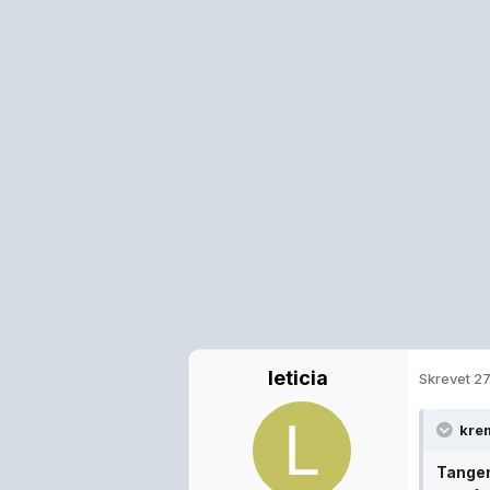
leticia
Skrevet
27
kre
Tangen