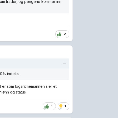
c som trader, og pengene kommer inn
2
100% indeks.
t er som logaritmemannen sier et
nlønn og status.
1
1