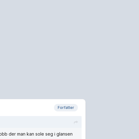
Forfatter
jobb der man kan sole seg i glansen