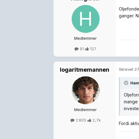
Oljefonde
ganger. Nå
Medlemmer
91
127
logaritmemannen
Skrevet
27
Ham
Oljefon
mange g
investe
Medlemmer
2 805
2,7k
Fordi akt