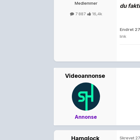
Medlemmer
du fakt
7 887
16,4k
Endret
27
link
Videoannonse
Annonse
Hamglock
Skrevet
27