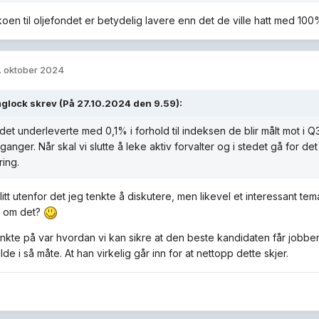
sikoen til oljefondet er betydelig lavere enn det de ville hatt med 10
. oktober 2024
glock
skrev (På 27.10.2024 den 9.59):
det underleverte med 0,1% i forhold til indeksen de blir målt mot i
anger. Når skal vi slutte å leke aktiv forvalter og i stedet gå for det
ring.
litt utenfor det jeg tenkte å diskutere, men likevel et interessant t
d om det?
enkte på var hvordan vi kan sikre at den beste kandidaten får jobben
ilde i så måte. At han virkelig går inn for at nettopp dette skjer.