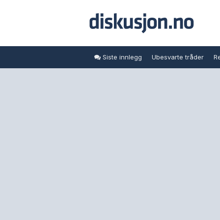
Siste innlegg
Ubesvarte tråder
Re