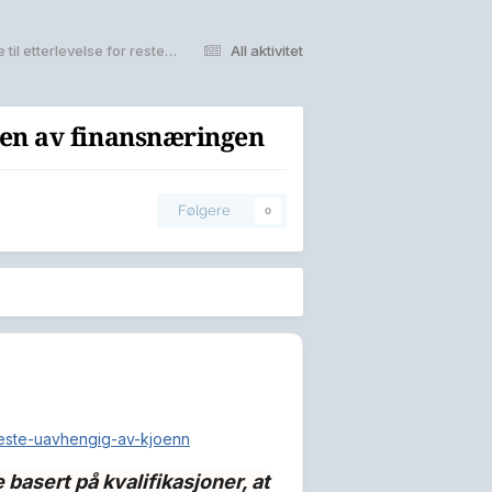
Oljefondet og Nicolai Tangen - et forbilde til etterlevelse for resten av finansnæringen
All aktivitet
esten av finansnæringen
Følgere
0
beste-uavhengig-av-kjoenn
basert på kvalifikasjoner, at