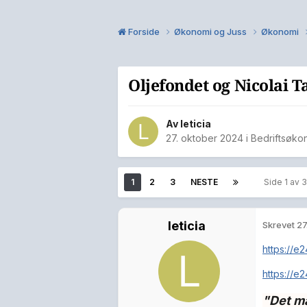
Forside
Økonomi og Juss
Økonomi
Oljefondet og Nicolai Ta
Av
leticia
27. oktober 2024
i
Bedriftsøko
1
2
3
NESTE
Side 1 av 
leticia
Skrevet
27
https://e
https://e
"Det må