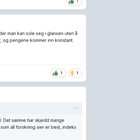
1
der man kan sole seg i glansen uten å
er, og pengene kommer inn konstant.
1
1
 Q3. Det samme har skjedd mange
 som all forskning sier er best, indeks