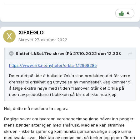
4
XIFXEGLO
Skrevet
27. oktober 2022
Slettet-Lk8eL7iw
skrev (På 27.10.2022 den 12.33):
https://www.nrk.no/nyheter/orkla-1.12908285
Da er det på tide å boikotte Orkla sine produkter, det får være
grenser til griskhet og utnyttelse av mennesker. Jeg kommer til
å følge ekstra nøye med i tiden framover. Står det Orkla på
noen av produktene i butikken så blir det ikke noe kjøp.
Nei, dette må mediene ta seg av.
Daglige saker om hvordan varehandelmogulene håver inn penger
mens bønder sitter igjen med smårusk. Mediene kan stramme
skruen - ikke la sjefer og kommunikasjonsansvarlige slippe unna
med svada-svar. Nok tap av omdømme, så tenker jeg pipen får en