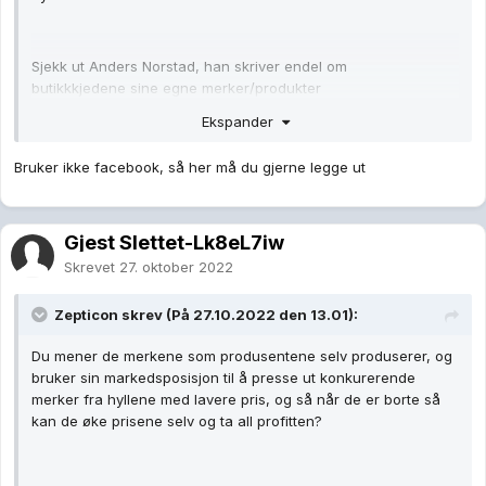
Sjekk ut Anders Norstad, han skriver endel om
butikkkjedene sine egne merker/produkter
Ekspander
https://www.facebook.com/AndersNordstadBlogg
Bruker ikke facebook, så her må du gjerne legge ut
Gjest Slettet-Lk8eL7iw
Skrevet
27. oktober 2022
Zepticon
skrev (På 27.10.2022 den 13.01):
Du mener de merkene som produsentene selv produserer, og
bruker sin markedsposisjon til å presse ut konkurerende
merker fra hyllene med lavere pris, og så når de er borte så
kan de øke prisene selv og ta all profitten?