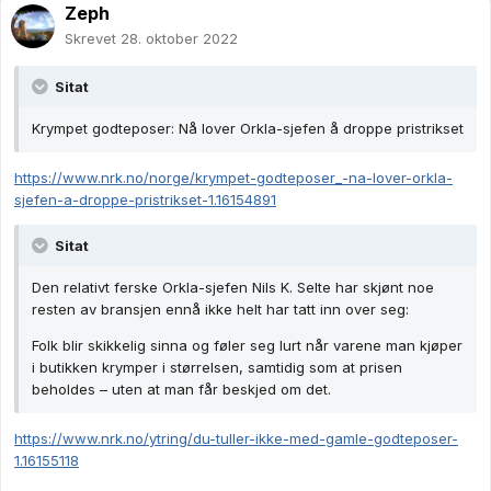
Zeph
Skrevet
28. oktober 2022
Sitat
Krympet godteposer: Nå lover Orkla-sjefen å droppe pristrikset
https://www.nrk.no/norge/krympet-godteposer_-na-lover-orkla-
sjefen-a-droppe-pristrikset-1.16154891
Sitat
Den relativt ferske Orkla-sjefen Nils K. Selte har skjønt noe
resten av bransjen ennå ikke helt har tatt inn over seg:
Folk blir skikkelig sinna og føler seg lurt når varene man kjøper
i butikken krymper i størrelsen, samtidig som at prisen
beholdes – uten at man får beskjed om det.
https://www.nrk.no/ytring/du-tuller-ikke-med-gamle-godteposer-
1.16155118