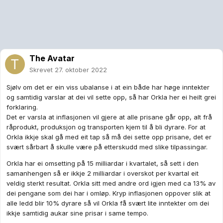
The Avatar
Skrevet
27. oktober 2022
Sjølv om det er ein viss ubalanse i at ein både har høge inntekter
og samtidig varslar at dei vil sette opp, så har Orkla her ei heilt grei
forklaring.
Det er varsla at inflasjonen vil gjere at alle prisane går opp, alt frå
råprodukt, produksjon og transporten kjem til å bli dyrare. For at
Orkla ikkje skal gå med eit tap så må dei sette opp prisane, det er
svært sårbart å skulle være på etterskudd med slike tilpassingar.
Orkla har ei omsetting på 15 milliardar i kvartalet, så sett i den
samanhengen så er ikkje 2 milliardar i overskot per kvartal eit
veldig sterkt resultat. Orkla sitt med andre ord igjen med ca 13% av
dei pengane som dei har i omløp. Kryp inflasjonen oppover slik at
alle ledd blir 10% dyrare så vil Orkla få svært lite inntekter om dei
ikkje samtidig aukar sine prisar i same tempo.