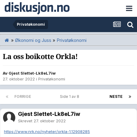
Privatøkonomi
»
Økonomi og Juss
»
Privatøkonomi
La oss boikotte Orkla!
Av Gjest Slettet-Lk8eL7iw
27. oktober 2022
i
Privatøkonomi
FORRIGE
Side 1 av 8
NESTE
Gjest Slettet-Lk8eL7iw
Skrevet
27. oktober 2022
https://www.nrk.no/nyheter/orkla-1.12908285