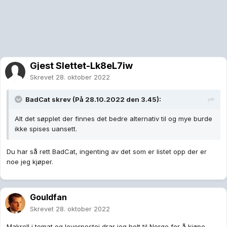
Gjest Slettet-Lk8eL7iw
Skrevet
28. oktober 2022
BadCat
skrev (På 28.10.2022 den 3.45):
Alt det søpplet der finnes det bedre alternativ til og mye burde
ikke spises uansett.
Du har så rett BadCat, ingenting av det som er listet opp der er
noe jeg kjøper.
Gouldfan
Skrevet
28. oktober 2022
Makrell i tomat og leverpostei drar jeg helt til Norge for å kjøpe,