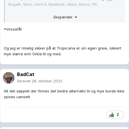
Nugatti, Mors, Hold-It, Bjellands, Abba, Banos, PS.
Det blir en del.
Ekspander
*Vossafår
Og jeg er rimelig sikker på at Tropicana er sin egen greie, sikkert
mye større enn Orkla til og med.
BadCat
Skrevet
28. oktober 2022
Alt det søpplet der finnes det bedre alternativ til og mye burde ikke
spises uansett.
2