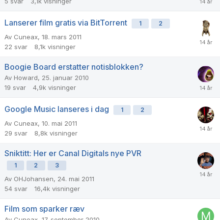
5
svar
3,1k
visninger
Lanserer film gratis via BitTorrent
1
2
Av
Cuneax
,
18. mars 2011
22
svar
8,1k
visninger
Boogie Board erstatter notisblokken?
Av
Howard
,
25. januar 2010
19
svar
4,9k
visninger
Google Music lanseres i dag
1
2
Av
Cuneax
,
10. mai 2011
29
svar
8,8k
visninger
Sniktitt: Her er Canal Digitals nye PVR
1
2
3
Av
OHJohansen
,
24. mai 2011
54
svar
16,4k
visninger
Film som sparker ræv
Av
Cuneax
,
17. september 2010