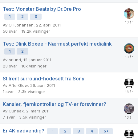
Test: Monster Beats by Dr.Dre Pro
1
2
3
Av
OHJohansen
,
22. april 2011
50
svar
19,2k
visninger
Test: Dlink Boxee - Nærmest perfekt medialink
1
2
Av
orlund
,
12. januar 2011
23
svar
10k
visninger
Stilrent surround-hodesett fra Sony
Av
AfterGlow
,
26. april 2011
1
svar
3,3k
visninger
Kanaler, fjernkontroller og TV-er forsvinner?
Av
Cuneax
,
2. mars 2011
7
svar
3,5k
visninger
Er 4K nødvendig?
1
2
3
4
5