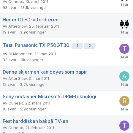
Av
Cuneax
,
13. april 2011
93
svar
18,1k
visninger
Her er OLED-utfordreren
Av
AfterGlow
,
25. februar 2011
19
svar
3,9k
visninger
Test: Panasonic TX-P50GT30
1
2
Av
OHJohansen
,
13. mai 2011
32
svar
9k
visninger
Denne skjermen kan bøyes som papir
Av
AfterGlow
,
5. mai 2011
12
svar
3,2k
visninger
Sony omfavner Microsofts DRM-teknologi
Av
Cuneax
,
22. mars 2011
18
svar
5,9k
visninger
Fest harddisken bakpå TV-en
Av
Cuneax
,
21. februar 2011