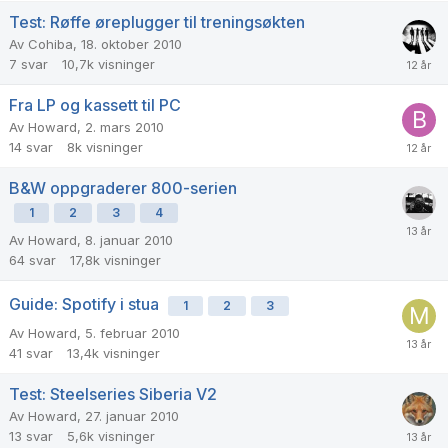
Test: Røffe øreplugger til treningsøkten
Av
Cohiba
,
18. oktober 2010
7
svar
10,7k
visninger
Fra LP og kassett til PC
Av
Howard
,
2. mars 2010
14
svar
8k
visninger
B&W oppgraderer 800-serien
1
2
3
4
Av
Howard
,
8. januar 2010
64
svar
17,8k
visninger
Guide: Spotify i stua
1
2
3
Av
Howard
,
5. februar 2010
41
svar
13,4k
visninger
Test: Steelseries Siberia V2
Av
Howard
,
27. januar 2010
13
svar
5,6k
visninger