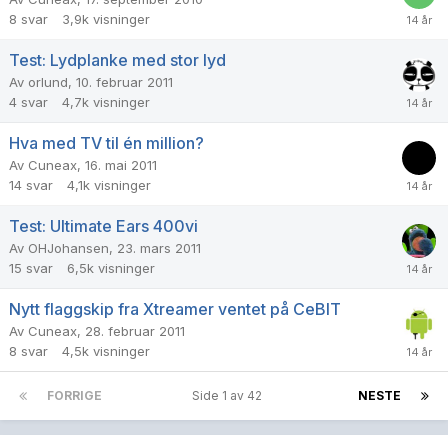
8
svar
3,9k
visninger
Test: Lydplanke med stor lyd
Av
orlund
,
10. februar 2011
4
svar
4,7k
visninger
Hva med TV til én million?
Av
Cuneax
,
16. mai 2011
14
svar
4,1k
visninger
Test: Ultimate Ears 400vi
Av
OHJohansen
,
23. mars 2011
15
svar
6,5k
visninger
Nytt flaggskip fra Xtreamer ventet på CeBIT
Av
Cuneax
,
28. februar 2011
8
svar
4,5k
visninger
FORRIGE
Side 1 av 42
NESTE