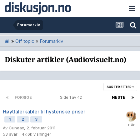
Forumarkiv
»
Off topic
»
Forumarkiv
Diskuter artikler (Audiovisuelt.no)
SORTER ETTER
FORRIGE
Side 1 av 42
NESTE
Høyttalerkabler til hysteriske priser
1
2
3
Av
Cuneax
,
2. februar 2011
53
svar
47,6k
visninger