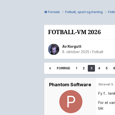
Forside
Fotball, sport og trening
Fotb
FOTBALL-VM 2026
Av
Korgutt
8. oktober 2025
i
Fotball
FORRIGE
1
2
3
4
5
Phantom Software
Skrevet
5.
Fy f… ten
For et va
blir.