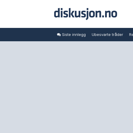
Siste innlegg
Ubesvarte tråder
Re