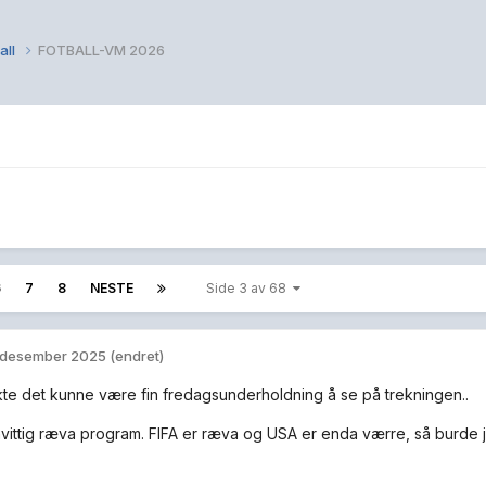
all
FOTBALL-VM 2026
6
7
8
NESTE
Side 3 av 68
 desember 2025
(endret)
kte det kunne være fin fredagsunderholdning å se på trekningen..
nvittig ræva program. FIFA er ræva og USA er enda værre, så burde j