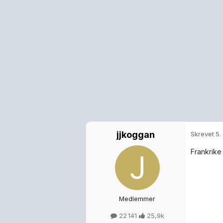
jjkoggan
Skrevet
5.
Frankrike
Medlemmer
22 141
25,9k