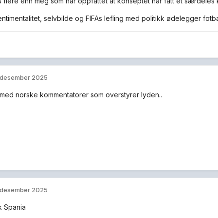
s flere enn meg som har oppfattet at konseptet har fått et særdeles
ntimentalitet, selvbilde og FIFAs lefling med politikk ødelegger fotb
 desember 2025
med norske kommentatorer som overstyrer lyden..
 desember 2025
k Spania