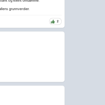
 klamt og kleint omdømme.
allens grunnverdier.
2