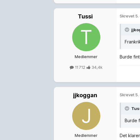
Tussi
Skrevet
5.
jjk
Frankri
Medlemmer
Burde fint
11 712
34,4k
jjkoggan
Skrevet
5.
Tus
Burde f
Medlemmer
Det klare