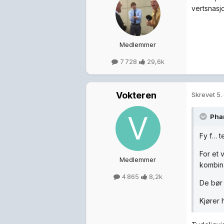
vertsnasjo
Medlemmer
7 728
29,6k
Vokteren
Skrevet
5.
Pha
Fy f… t
For et 
Medlemmer
kombina
4 865
8,2k
De bør 
Kjører 