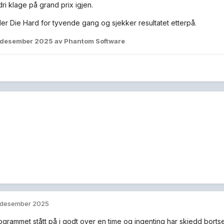
ri klage på grand prix igjen.
ller Die Hard for tyvende gang og sjekker resultatet etterpå.
 desember 2025
av Phantom Software
 desember 2025
ogrammet stått på i godt over en time og ingenting har skjedd bortse