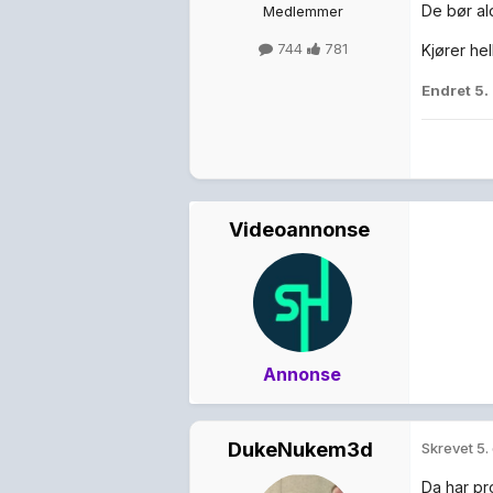
De bør ald
Medlemmer
744
781
Kjører he
Endret
5.
Videoannonse
Annonse
DukeNukem3d
Skrevet
5.
Da har pr