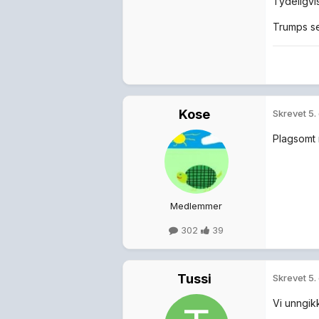
Tydeligvi
Trumps se
Kose
Skrevet
5.
Plagsomt 
Medlemmer
302
39
Tussi
Skrevet
5.
Vi unngik