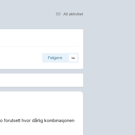
All aktivitet
Følgere
14
o forutsett hvor dårlig kombinasjonen