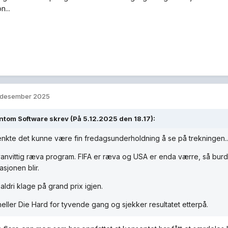
n...
 desember 2025
ntom Software
skrev (På 5.12.2025 den 18.17):
enkte det kunne være fin fredagsunderholdning å se på trekningen..
vanvittig ræva program. FIFA er ræva og USA er enda værre, så burde 
sjonen blir.
aldri klage på grand prix igjen.
heller Die Hard for tyvende gang og sjekker resultatet etterpå.