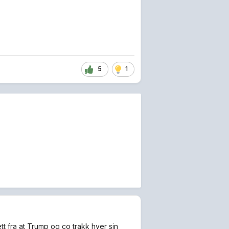
5
1
tt fra at Trump og co trakk hver sin