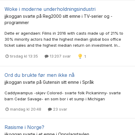
Woke i moderne underholdningsindustri
jjkoggan
svarte på
Reg2000
sitt emne i
TV-serier og -
programmer
Dette er agendaen: Films in 2016 with casts made up of 21% to
30% minority actors had the highest median global box office
ticket sales and the highest median return on investment. In...
tirsdag kl 13:35
13 207 svar
1
Ord du brukte før men ikke nå
jjkoggan
svarte på
Gutensin
sitt emne i
Språk
Caddywampus -skjev Colored- svarte folk Pickaninny- svarte
barn Cedar Savage- en som bor i et sump i Michigan
mandag kl 20:48
23 svar
Rasisme i Norge?
jjkoggan
svarte i et emne i
Oppslagstavlen