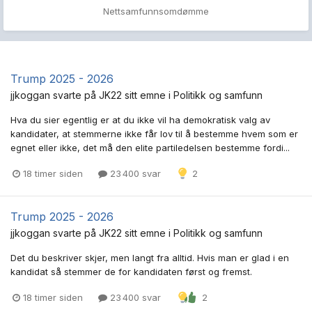
Nettsamfunnsomdømme
Trump 2025 - 2026
jjkoggan
svarte på
JK22
sitt emne i
Politikk og samfunn
Hva du sier egentlig er at du ikke vil ha demokratisk valg av
kandidater, at stemmerne ikke får lov til å bestemme hvem som er
egnet eller ikke, det må den elite partiledelsen bestemme fordi...
18 timer siden
23 400 svar
2
Trump 2025 - 2026
jjkoggan
svarte på
JK22
sitt emne i
Politikk og samfunn
Det du beskriver skjer, men langt fra alltid. Hvis man er glad i en
kandidat så stemmer de for kandidaten først og fremst.
18 timer siden
23 400 svar
2