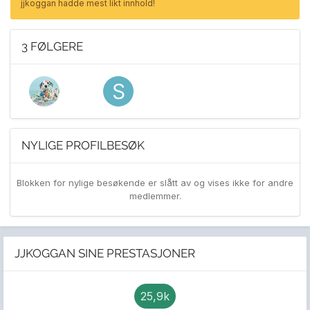
jjkoggan hadde mest likt innhold!
3 FØLGERE
NYLIGE PROFILBESØK
Blokken for nylige besøkende er slått av og vises ikke for andre
medlemmer.
JJKOGGAN SINE PRESTASJONER
25,9k