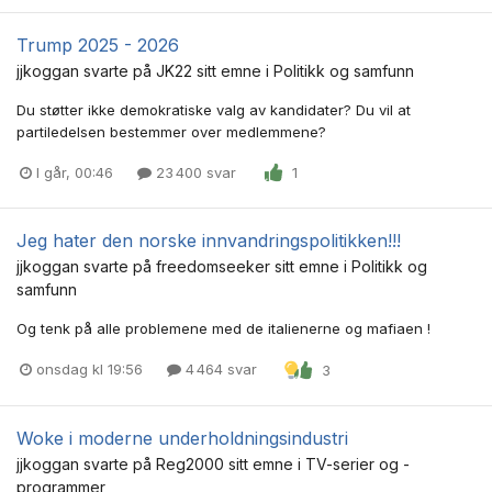
Trump 2025 - 2026
jjkoggan
svarte på
JK22
sitt emne i
Politikk og samfunn
Du støtter ikke demokratiske valg av kandidater? Du vil at
partiledelsen bestemmer over medlemmene?
I går, 00:46
23 400 svar
1
Jeg hater den norske innvandringspolitikken!!!
jjkoggan
svarte på
freedomseeker
sitt emne i
Politikk og
samfunn
Og tenk på alle problemene med de italienerne og mafiaen !
onsdag kl 19:56
4 464 svar
3
Woke i moderne underholdningsindustri
jjkoggan
svarte på
Reg2000
sitt emne i
TV-serier og -
programmer