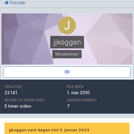
Forside
jjkoggan
Medlemmer
INNLEGG
BLE MED
22 141
1. mai 2010
BESØKTE SIDEN SIST
DAGER VUNNET
5 timer siden
7
jjkoggan vant dagen sist 3. januar 2023