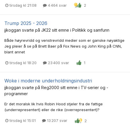
tirsdag kl 21:08
4 464 svar
2
Trump 2025 - 2026
jjkoggan
svarte på
JK22
sitt emne i
Politikk og samfunn
Både høyrevridd og venstrevridd medier som er ganske nøyaktige
Jeg pleier å se på Brett Baer på Fox News og John King på CNN,
blant annet
tirsdag kl 18:20
23 400 svar
1
Woke i moderne underholdningsindustri
jjkoggan
svarte på
Reg2000
sitt emne i
TV-serier og -
programmer
Er det moralsk lik hvis Robin Hood stjeler fra de fattige
(underrepresentert) eller de rike (overrepresentert)?
tirsdag kl 15:01
13 207 svar
2