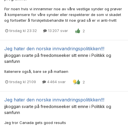
For noen hvis vi innrømmer noe av våre vestlige synder og prøver
å kompensere for våre synder eller respekterer de som vi skadet
og fortsetter å forskjellsbehandle til noe grad så er vi anti-hvitt
tirsdag kl 23:32
13 207 svar
2
Jeg hater den norske innvandringspolitikken!!!
jjkoggan
svarte på
freedomseeker
sitt emne i
Politikk og
samfunn
Italienere også, bare se på mafiaen
tirsdag kl 21:09
4 464 svar
2
Jeg hater den norske innvandringspolitikken!!!
jjkoggan
svarte på
freedomseeker
sitt emne i
Politikk og
samfunn
Jeg tror Canada gets good results