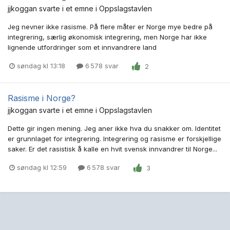
jjkoggan
svarte i et emne i
Oppslagstavlen
Jeg nevner ikke rasisme. På flere måter er Norge mye bedre på
integrering, særlig økonomisk integrering, men Norge har ikke
lignende utfordringer som et innvandrere land
søndag kl 13:18
6 578 svar
2
Rasisme i Norge?
jjkoggan
svarte i et emne i
Oppslagstavlen
Dette gir ingen mening. Jeg aner ikke hva du snakker om. Identitet
er grunnlaget for integrering. Integrering og rasisme er forskjellige
saker. Er det rasistisk å kalle en hvit svensk innvandrer til Norge...
søndag kl 12:59
6 578 svar
3