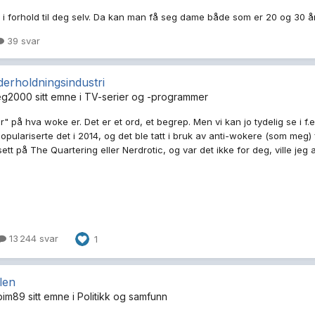
ik i forhold til deg selv. Da kan man få seg dame både som er 20 og 30 å
39 svar
erholdningsindustri
eg2000
sitt emne i
TV-serier og -programmer
er" på hva woke er. Det er et ord, et begrep. Men vi kan jo tydelig se i f.
opulariserte det i 2014, og det ble tatt i bruk av anti-wokere (som meg) 
sett på The Quartering eller Nerdrotic, og var det ikke for deg, ville jeg a
13 244 svar
1
len
bim89
sitt emne i
Politikk og samfunn