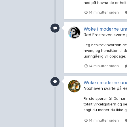
ned på havna de er hel
14 minutter siden
Woke i moderne und
Red Frostraven
svarte
Jeg beskrev hvordan defi
hvem, og hensikten til d
uunngåelig vil oppdage; 
14 minutter siden
Woke i moderne und
Noxhaven
svarte på
R
Første spørsmål. Du har
totalt virkeligsfjern og 
sagt du mener du ikke gj
14 minutter siden