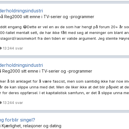
erholdningsindustri
på
Reg2000
sitt emne i
TV-serier og -programmer
eddit engang 😂Dette er vel en av de som har hengt på forum 20+ år som
 2000-tallet mentalt sett, de har ikke fått med seg at meninger om blant 
t slagord/rasismekort fra den tiden er valide argument. Jeg stemte Høyre f
13 244 svar
erholdningsindustri
på
Reg2000
sitt emne i
TV-serier og -programmer
ker å bli anklaget for å være fascist, men som samtidig ikke har noe imo
år de kan slippe unna med det. Men de liker ikke at det blir påpekt at de
for deres oppførsel. I et kapitalistisk samfunn, er det å slippe unna med
13 244 svar
eg forblir singel?
i
Kjærlighet, relasjoner og dating