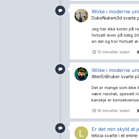
Woke i moderne und
DukeNukem3d
svarte 
Jeg har ikke konto på r
fortsatt lever på tidlig
en del og tror fortsatt a
15 minutter siden
Woke i moderne und
AtterEnBruker
svarte 
Det er mange som ikke li
være rasshøl, spesielt n
kanskje er konsekvenser 
16 minutter siden
Er det min skyld at j
leticia
svarte i et emne 