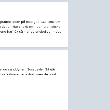
rmepumpe tøffer på med god COP selv om
n det er ikke snakk om noen dramatiske
nskene har 10x så mange eneboliger med...
n og sanddyner i Sossusvlei. Så går
ysfestivalen er avlyst, men det skal