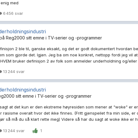
t enig med
6 456 svar
erholdningsindustri
 på
Reg2000
sitt emne i
TV-serier og -programmer
nisjon 2 ble til, ganske eksakt, og det er godt dokumentert hvordan beg
em som gjorde det. Igjen. Jeg ba om noe konkret, nettopp fordi jeg vil a
HVEM bruker definisjon 2 av folk som anmelder underholdning og/eller s
13 244 svar
erholdningsindustri
eg2000
sitt emne i
TV-serier og -programmer
 sagt at det kun er den ekstreme høyresiden som mener at "woke" er en
ser rasisme overalt hvor det ikke finnes. (Fritt gjenspeilet fra min side, e
ør så må du så klart rette meg) Videre så har du sagt at woke ikke er hva
13 244 svar
1