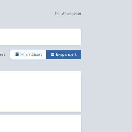
All aktivitet
res
Minimalisert
Ekspandert