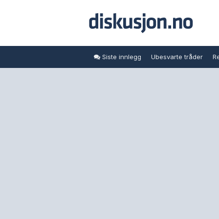
Siste innlegg
Ubesvarte tråder
Re