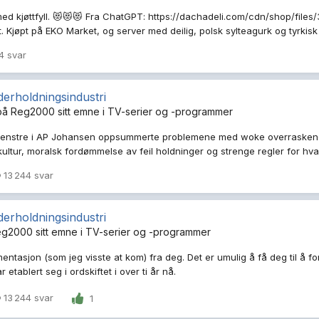
med kjøttfyll. 😻😻😻 Fra ChatGPT: https://dachadeli.com/cdn/shop/file
. Kjøpt på EKO Market, og server med deilig, polsk sylteagurk og tyrkis
4 svar
erholdningsindustri
på
Reg2000
sitt emne i
TV-serier og -programmer
e venstre i AP Johansen oppsummerte problemene med woke overrasken
ultur, moralsk fordømmelse av feil holdninger og strenge regler for hv
13 244 svar
erholdningsindustri
eg2000
sitt emne i
TV-serier og -programmer
tasjon (som jeg visste at kom) fra deg. Det er umulig å få deg til å for
r etablert seg i ordskiftet i over ti år nå.
13 244 svar
1