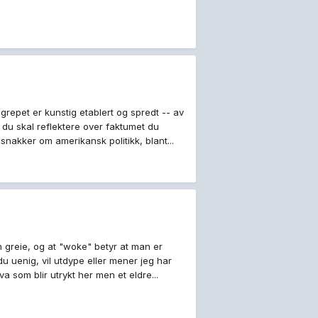
repet er kunstig etablert og spredt -- av
t du skal reflektere over faktumet du
nakker om amerikansk politikk, blant...
 greie, og at "woke" betyr at man er
r du uenig, vil utdype eller mener jeg har
 som blir utrykt her men et eldre...