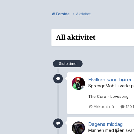
Forside
Aktivitet
All aktivitet
Siste time
Hvilken sang hører
SprengeMobil
svarte 
The Cure - Lovesong
Akkurat nå
120 1
Dagens middag
Mannen med ljåen
svar