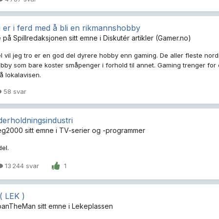
er i ferd med å bli en rikmannshobby
e på
Spillredaksjonen
sitt emne i
Diskutér artikler (Gamer.no)
 vil jeg tro er en god del dyrere hobby enn gaming. De aller fleste no
bby som bare koster småpenger i forhold til annet. Gaming trenger for 
å lokalavisen.
58 svar
erholdningsindustri
eg2000
sitt emne i
TV-serier og -programmer
del.
13 244 svar
1
( LEK )
oanTheMan
sitt emne i
Lekeplassen