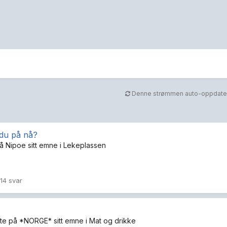
Denne strømmen auto-oppdate
 du på nå?
på
Nipoe
sitt emne i
Lekeplassen
14 svar
te på
*NORGE*
sitt emne i
Mat og drikke