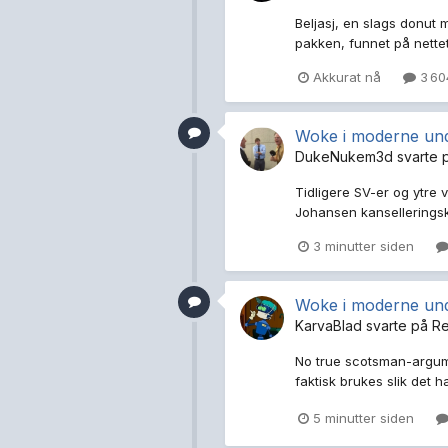
Beljasj, en slags donut 
pakken, funnet på nettet
Akkurat nå
3 60
Woke i moderne und
DukeNukem3d
svarte 
Tidligere SV-er og ytr
Johansen kanselleringsk
3 minutter siden
Woke i moderne und
KarvaBlad
svarte på
R
No true scotsman-argumen
faktisk brukes slik det ha
5 minutter siden