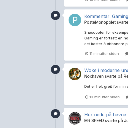
Kommentar: Gaming 
PosteMonopolet
svart
Snøscooter for eksempel
Gaming er fortsatt en ho
det koster å abbonere p
11 minutter siden
Woke i moderne und
Noxhaven
svarte på
R
Det er helt greit for min 
13 minutter siden
Her nede på havna 
MR SPEED
svarte på
J