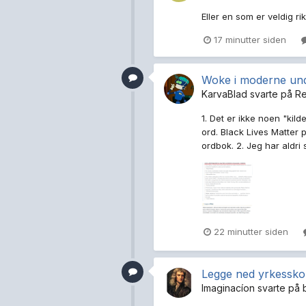
Eller en som er veldig r
17 minutter siden
Woke i moderne und
KarvaBlad
svarte på
R
1. Det er ikke noen "kild
ord. Black Lives Matter p
ordbok. 2. Jeg har aldri 
22 minutter siden
Legge ned yrkessko
Imaginacíon
svarte på