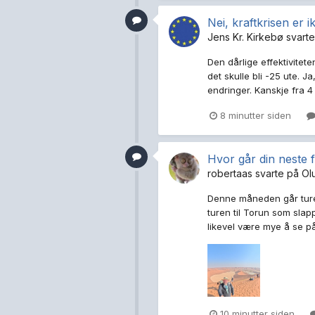
Nei, kraftkrisen er i
Jens Kr. Kirkebø
svart
Den dårlige effektivite
det skulle bli -25 ute.
endringer. Kanskje fra 4
8 minutter siden
Hvor går din neste f
robertaas
svarte på
Ol
Denne måneden går turen
turen til Torun som sla
likevel være mye å se på
10 minutter siden