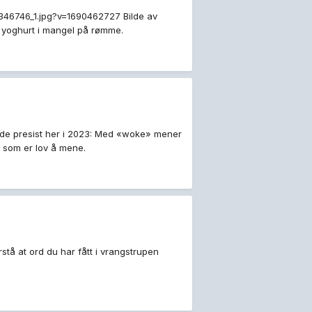
s/346746_1.jpg?v=1690462727 Bilde av
k yoghurt i mangel på rømme.
de presist her i 2023: Med «woke» mener
a som er lov å mene.
stå at ord du har fått i vrangstrupen