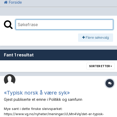
Forside
Flere søkevalg
Fant 1 resultat
SORTER ETTER
«Typisk norsk å være syk»
Gjest publiserte et emne i
Politikk og samfunn
Mye sant i dette finske sleivsparket:
https://www.vg.no/nyheter/meninger/i/LMn4Vq/det-er-typisk-