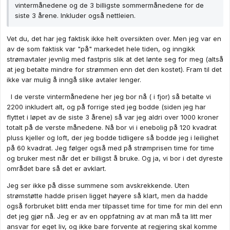
vintermånedene og de 3 billigste sommermånedene for de
siste 3 årene. Inkluder også nettleien.
Vet du, det har jeg faktisk ikke helt oversikten over. Men jeg var en
av de som faktisk var "på" markedet hele tiden, og inngikk
strømavtaler jevnlig med fastpris slik at det lønte seg for meg (altså
at jeg betalte mindre for strømmen enn det den kostet). Fram til det
ikke var mulig å inngå slike avtaler lenger.
I de verste vintermånedene her jeg bor nå ( i fjor) så betalte vi
2200 inkludert alt, og på forrige sted jeg bodde (siden jeg har
flyttet i løpet av de siste 3 årene) så var jeg aldri over 1000 kroner
totalt på de verste månedene. Nå bor vi i enebolig på 120 kvadrat
pluss kjeller og loft, der jeg bodde tidligere så bodde jeg i leilighet
på 60 kvadrat. Jeg følger også med på strømprisen time for time
og bruker mest når det er billigst å bruke. Og ja, vi bor i det dyreste
området bare så det er avklart.
Jeg ser ikke på disse summene som avskrekkende. Uten
strømstøtte hadde prisen ligget høyere så klart, men da hadde
også forbruket blitt enda mer tilpasset time for time for min del enn
det jeg gjør nå. Jeg er av en oppfatning av at man må ta litt mer
ansvar for eget liv, og ikke bare forvente at regjering skal komme