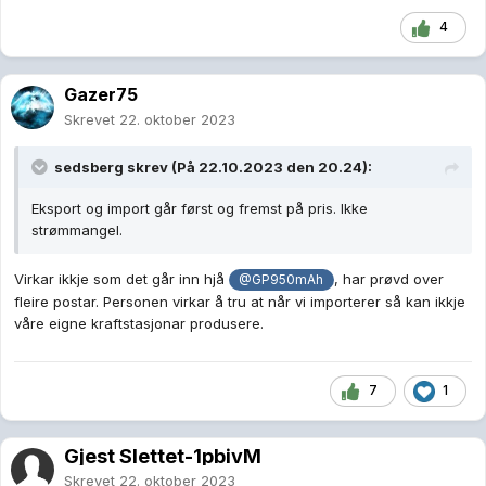
4
Gazer75
Skrevet
22. oktober 2023
sedsberg
skrev (På 22.10.2023 den 20.24):
Eksport og import går først og fremst på pris. Ikke
strømmangel.
Virkar ikkje som det går inn hjå
, har prøvd over
@GP950mAh
fleire postar. Personen virkar å tru at når vi importerer så kan ikkje
våre eigne kraftstasjonar produsere.
7
1
Gjest Slettet-1pbivM
Skrevet
22. oktober 2023