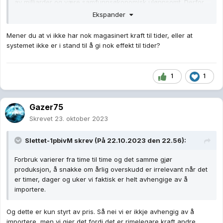
av milliarder og være samfunnsøkonomisk ulønnsomt. Derfor
har vi satset på utenlandskabler siden 50-tallet.
Ekspander
Mener du at vi ikke har nok magasinert kraft til tider, eller at
systemet ikke er i stand til å gi nok effekt til tider?
1
1
Gazer75
Skrevet
23. oktober 2023
Slettet-1pbivM
skrev (På 22.10.2023 den 22.56):
Forbruk varierer fra time til time og det samme gjør
produksjon, å snakke om årlig overskudd er irrelevant når det
er timer, dager og uker vi faktisk er helt avhengige av å
importere.
Og dette er kun styrt av pris. Så nei vi er ikkje avhengig av å
importere, men vi gjer det fordi det er rimelegare kraft andre