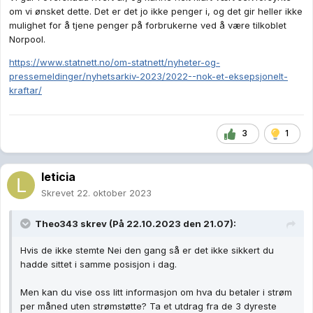
om vi ønsket dette. Det er det jo ikke penger i, og det gir heller ikke
mulighet for å tjene penger på forbrukerne ved å være tilkoblet
Norpool.
https://www.statnett.no/om-statnett/nyheter-og-
pressemeldinger/nyhetsarkiv-2023/2022--nok-et-eksepsjonelt-
kraftar/
3
1
leticia
Skrevet
22. oktober 2023
Theo343
skrev (På 22.10.2023 den 21.07):
Hvis de ikke stemte Nei den gang så er det ikke sikkert du
hadde sittet i samme posisjon i dag.
Men kan du vise oss litt informasjon om hva du betaler i strøm
per måned uten strømstøtte? Ta et utdrag fra de 3 dyreste