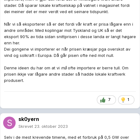
stader. Då sparar lokale kraftselskap på vatnet i magasinet fordi
dei meiner det er meir verdt ved eit seinare tidspunkt.
Når vi så eksporterer så er det fordi vår kraft er prisa lågare enn i
andre områder. Med koplingar mot Tyskland og UK så er det
eksport 90% av tida sidan snittprisen i desse landa er langt høgare
enn her.
Dei gongene vi importerer er når prisen kræsjar pga overskot av
vind og solkraft i Europa. Då går pisen ofte ned mot null.
Denne ideen du har om at vi
må
ofte importere er berre tull. Om
prisen ikkje var lågare andre stader så hadde lokale kraftverk
produsert.
7
1
sk0yern
Skrevet
23. oktober 2023
Selv i de mest krevende timene, med et forbruk på 0,5 GW over