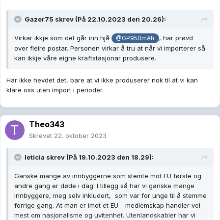
Gazer75
skrev (På 22.10.2023 den 20.26):
Virkar ikkje som det går inn hjå
, har prøvd
@GP950mAh
over fleire postar. Personen virkar å tru at når vi importerer så
kan ikkje våre eigne kraftstasjonar produsere.
Har ikke hevdet det, bare at vi ikke produserer nok til at vi kan
klare oss uten import i perioder.
Theo343
Skrevet
22. oktober 2023
leticia
skrev (På 19.10.2023 den 18.29):
Ganske mange av innbyggerne som stemte mot EU første og
andre gang er døde i dag. I tillegg så har vi ganske mange
innbyggere, meg selv inkludert, som var for unge til å stemme
forrige gang. At man er imot et EU - medlemskap handler vel
mest om nasjonalisme og uvitenhet. Utenlandskabler har vi