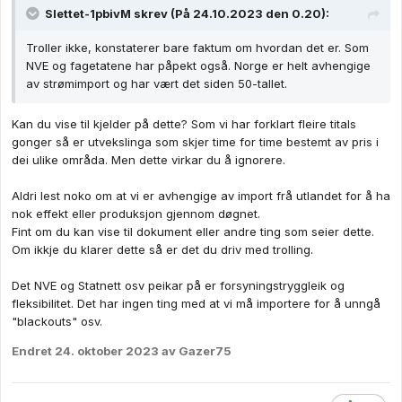
Slettet-1pbivM
skrev (På 24.10.2023 den 0.20):
Troller ikke, konstaterer bare faktum om hvordan det er. Som
NVE og fagetatene har påpekt også. Norge er helt avhengige
av strømimport og har vært det siden 50-tallet.
Kan du vise til kjelder på dette? Som vi har forklart fleire titals
gonger så er utvekslinga som skjer time for time bestemt av pris i
dei ulike områda. Men dette virkar du å ignorere.
Aldri lest noko om at vi er avhengige av import frå utlandet for å ha
nok effekt eller produksjon gjennom døgnet.
Fint om du kan vise til dokument eller andre ting som seier dette.
Om ikkje du klarer dette så er det du driv med trolling.
Det NVE og Statnett osv peikar på er forsyningstryggleik og
fleksibilitet. Det har ingen ting med at vi må importere for å unngå
"blackouts" osv.
Endret
24. oktober 2023
av Gazer75