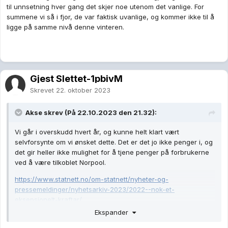
til unnsetning hver gang det skjer noe utenom det vanlige. For
summene vi så i fjor, de var faktisk uvanlige, og kommer ikke til å
ligge på samme nivå denne vinteren.
Gjest Slettet-1pbivM
Skrevet
22. oktober 2023
Akse
skrev (På 22.10.2023 den 21.32):
Vi går i overskudd hvert år, og kunne helt klart vært
selvforsynte om vi ønsket dette. Det er det jo ikke penger i, og
det gir heller ikke mulighet for å tjene penger på forbrukerne
ved å være tilkoblet Norpool.
https://www.statnett.no/om-statnett/nyheter-og-
pressemeldinger/nyhetsarkiv-2023/2022--nok-et-
eksepsjonelt-kraftar/
Ekspander