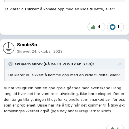
Da klarer du sikkert å komme opp med en kilde til dette, eller?
4
1
Smule8o
Skrevet
24. oktober 2023
sk0yern
skrev (På 24.10.2023 den 6.53):
Da klarer du sikkert å komme opp med en kilde til dette, eller?
Vi har vel igrunn hatt en god greie gående med svenskene i lang
lang tid hvor det har vært reell utveksling, ikke bare eksport. Det er
den tunge tilknytningen til dysfunksjonelle strømmarked sør for oss
som er problemet. Disse har lite å tilby når det kommer til å tilby økt
forsyningssikkerhet også (pga høy andel uregulerbar kraft).
4