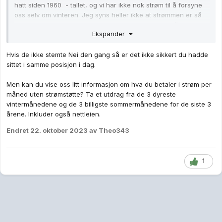
hatt siden 1960 - tallet, og vi har ikke nok strøm til å forsyne
oss selv om vinteren. Jeg syns heller ikke at strømmen er så
veldig dyr jeg da. Kanskje det at strømmen ikke er så veldig
Ekspander
billig kan bidra til at folk slutter å sløse så fælt.
https://www.nve.no/reguleringsmyndigheten/slik-fungerer-
Hvis de ikke stemte Nei den gang så er det ikke sikkert du hadde
kraftsystemet/utenlandskabler-bidrar-til-forsyningssikkerhet/
sittet i samme posisjon i dag.
Men kan du vise oss litt informasjon om hva du betaler i strøm per
måned uten strømstøtte? Ta et utdrag fra de 3 dyreste
vintermånedene og de 3 billigste sommermånedene for de siste 3
årene. Inkluder også nettleien.
Endret
22. oktober 2023
av Theo343
1