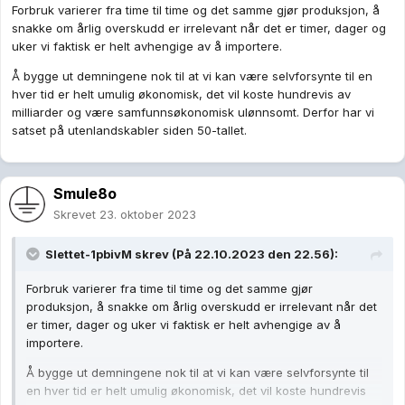
Forbruk varierer fra time til time og det samme gjør produksjon, å
snakke om årlig overskudd er irrelevant når det er timer, dager og
uker vi faktisk er helt avhengige av å importere.
Å bygge ut demningene nok til at vi kan være selvforsynte til en
hver tid er helt umulig økonomisk, det vil koste hundrevis av
milliarder og være samfunnsøkonomisk ulønnsomt. Derfor har vi
satset på utenlandskabler siden 50-tallet.
Smule8o
Skrevet
23. oktober 2023
Slettet-1pbivM
skrev (På 22.10.2023 den 22.56):
Forbruk varierer fra time til time og det samme gjør
produksjon, å snakke om årlig overskudd er irrelevant når det
er timer, dager og uker vi faktisk er helt avhengige av å
importere.
Å bygge ut demningene nok til at vi kan være selvforsynte til
en hver tid er helt umulig økonomisk, det vil koste hundrevis