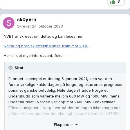
3
sk0yern
Skrevet
24. oktober 2023
NVE har skrevet om dette, og kan leses her:
Norsk og nordisk effektbalanse fram mot 2030
Her er det mye interessant, feks:
Sitat
Et annet eksempel er tirsdag 5. januar 2021, som var den
første virkelige kalde dagen på lenge, og aktørenes prognoser
bommet ganske betydelig. Hele dagen hadde Norge et
underskudd som varierte mellom 600 MW og 1600 MW, mens
underskuddet i Norden var opp mot 2400 MW i enkelttimer.
Effektsituasjonen i Norge var på denne dagen ikke knapp som
sådan. Hele dagen var det planlagt eksport på mellom 2000-
4000 MW. Utfordringen er at denne kraften alt er solgt, og den
Ekspander
resterende effekten vi rår over er det vi har som reserver.