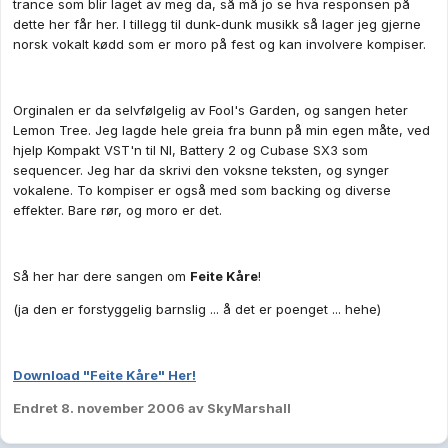
trance som blir laget av meg da, så må jo se hva responsen på
dette her får her. I tillegg til dunk-dunk musikk så lager jeg gjerne
norsk vokalt kødd som er moro på fest og kan involvere kompiser.
Orginalen er da selvfølgelig av Fool's Garden, og sangen heter
Lemon Tree. Jeg lagde hele greia fra bunn på min egen måte, ved
hjelp Kompakt VST'n til NI, Battery 2 og Cubase SX3 som
sequencer. Jeg har da skrivi den voksne teksten, og synger
vokalene. To kompiser er også med som backing og diverse
effekter. Bare rør, og moro er det.
Så her har dere sangen om
Feite Kåre
!
(ja den er forstyggelig barnslig ... å det er poenget ... hehe)
Download "Feite Kåre" Her!
Endret
8. november 2006
av SkyMarshall