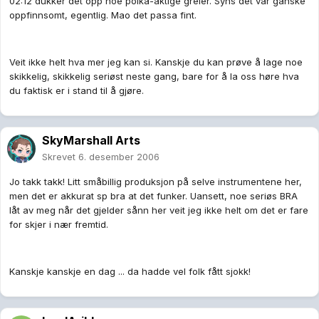
02:12 dukker det opp noe polka-aktige greier. Syns det var ganske
oppfinnsomt, egentlig. Mao det passa fint.
Veit ikke helt hva mer jeg kan si. Kanskje du kan prøve å lage noe
skikkelig, skikkelig seriøst neste gang, bare for å la oss høre hva
du faktisk er i stand til å gjøre.
SkyMarshall Arts
Skrevet
6. desember 2006
Jo takk takk! Litt småbillig produksjon på selve instrumentene her,
men det er akkurat sp bra at det funker. Uansett, noe seriøs BRA
låt av meg når det gjelder sånn her veit jeg ikke helt om det er fare
for skjer i nær fremtid.
Kanskje kanskje en dag ... da hadde vel folk fått sjokk!