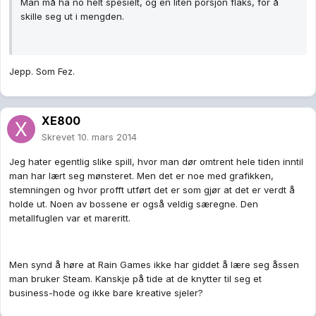
Man må ha no helt spesielt, og en liten porsjon flaks, for å
skille seg ut i mengden.
Jepp. Som Fez.
XE800
Skrevet
10. mars 2014
Jeg hater egentlig slike spill, hvor man dør omtrent hele tiden inntil
man har lært seg mønsteret. Men det er noe med grafikken,
stemningen og hvor profft utført det er som gjør at det er verdt å
holde ut. Noen av bossene er også veldig særegne. Den
metallfuglen var et mareritt.
Men synd å høre at Rain Games ikke har giddet å lære seg åssen
man bruker Steam. Kanskje på tide at de knytter til seg et
business-hode og ikke bare kreative sjeler?