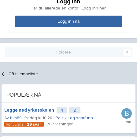
Logg inn
Har du allerede en konto? Logg inn her.
Logg inn nå
Følgere
0
Gå til emneliste
POPULÆR NÅ
Legge ned yrkesskolen
1
2
Av
bim89
,
fredag kl 10:20
i
Politikk og samfunn
787
visninger
29
svar