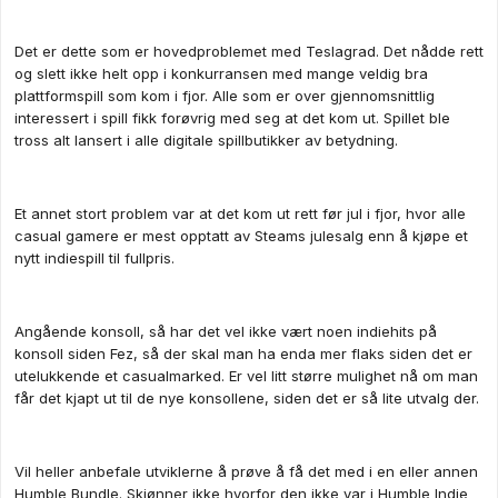
Det er dette som er hovedproblemet med Teslagrad. Det nådde rett
og slett ikke helt opp i konkurransen med mange veldig bra
plattformspill som kom i fjor. Alle som er over gjennomsnittlig
interessert i spill fikk forøvrig med seg at det kom ut. Spillet ble
tross alt lansert i alle digitale spillbutikker av betydning.
Et annet stort problem var at det kom ut rett før jul i fjor, hvor alle
casual gamere er mest opptatt av Steams julesalg enn å kjøpe et
nytt indiespill til fullpris.
Angående konsoll, så har det vel ikke vært noen indiehits på
konsoll siden Fez, så der skal man ha enda mer flaks siden det er
utelukkende et casualmarked. Er vel litt større mulighet nå om man
får det kjapt ut til de nye konsollene, siden det er så lite utvalg der.
Vil heller anbefale utviklerne å prøve å få det med i en eller annen
Humble Bundle. Skjønner ikke hvorfor den ikke var i Humble Indie