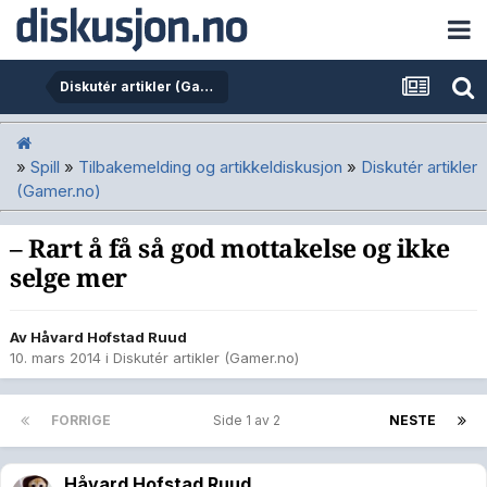
Diskutér artikler (Gamer.no)
»
Spill
»
Tilbakemelding og artikkeldiskusjon
»
Diskutér artikler
(Gamer.no)
– Rart å få så god mottakelse og ikke
selge mer
Av
Håvard Hofstad Ruud
10. mars 2014
i
Diskutér artikler (Gamer.no)
FORRIGE
Side 1 av 2
NESTE
Håvard Hofstad Ruud