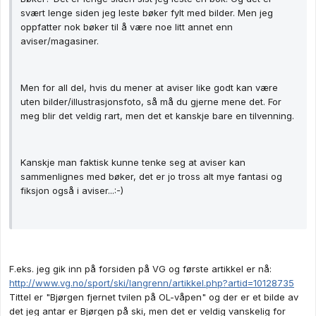
svært lenge siden jeg leste bøker fylt med bilder. Men jeg
oppfatter nok bøker til å være noe litt annet enn
aviser/magasiner.
Men for all del, hvis du mener at aviser like godt kan være
uten bilder/illustrasjonsfoto, så må du gjerne mene det. For
meg blir det veldig rart, men det et kanskje bare en tilvenning.
Kanskje man faktisk kunne tenke seg at aviser kan
sammenlignes med bøker, det er jo tross alt mye fantasi og
fiksjon også i aviser...:-)
F.eks. jeg gik inn på forsiden på VG og første artikkel er nå:
http://www.vg.no/sport/ski/langrenn/artikkel.php?artid=10128735
Tittel er "Bjørgen fjernet tvilen på OL-våpen" og der er et bilde av
det jeg antar er Bjørgen på ski, men det er veldig vanskelig for