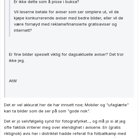
Er ikke dette som å pisse i buksa?
Vil leserne betale for aviser som ser simplere ut, vil de
kjøpe konkurrerende aviser med bedre bilder, eller vil de
være fornøyd med reklamefinansierte gratisaviser og
internett?
Er fine bilder spesielt viktig for dagsaktuelle aviser? Det tror
ikke jeg.
AtW
Det er vel akkurat her de har innsett noe; Mobiler og "ufaglærte"
kan ta bilder som de ser på som "gode nok".
Det er jo selvfølgelig synd for fotografyrket..., og må jo si at jeg
ofte faktisk irriterer meg over elendighet i avisene. En (gratis
riktignok) avis her i distriktet hadde referat fra fotballkamp med