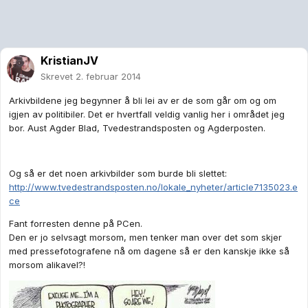
KristianJV
Skrevet
2. februar 2014
Arkivbildene jeg begynner å bli lei av er de som går om og om
igjen av politibiler. Det er hvertfall veldig vanlig her i området jeg
bor. Aust Agder Blad, Tvedestrandsposten og Agderposten.
Og så er det noen arkivbilder som burde bli slettet:
http://www.tvedestrandsposten.no/lokale_nyheter/article7135023.e
ce
Fant forresten denne på PCen.
Den er jo selvsagt morsom, men tenker man over det som skjer
med pressefotografene nå om dagene så er den kanskje ikke så
morsom alikavel?!