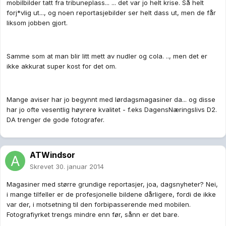
mobilbilder tatt fra tribuneplass... ... det var jo helt krise. Så helt
forj*vlig ut..., og noen reportasjebilder ser helt dass ut, men de får
liksom jobben gjort.
Samme som at man blir litt mett av nudler og cola. .., men det er
ikke akkurat super kost for det om.
Mange aviser har jo begynnt med lørdagsmagasiner da... og disse
har jo ofte vesentlig høyrere kvalitet - f.eks DagensNæringslivs D2.
DA trenger de gode fotografer.
ATWindsor
Skrevet
30. januar 2014
Magasiner med større grundige reportasjer, joa, dagsnyheter? Nei,
i mange tilfeller er de profesjonelle bildene dårligere, fordi de ikke
var der, i motsetning til den forbipasserende med mobilen.
Fotografiyrket trengs mindre enn før, sånn er det bare.