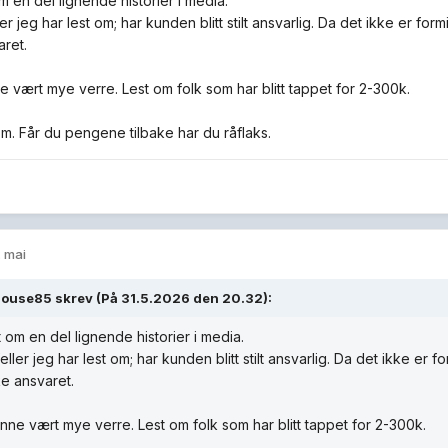
m en del lignende historier i media.
feller jeg har lest om; har kunden blitt stilt ansvarlig. Da det ikke er fo
aret.
e vært mye verre. Lest om folk som har blitt tappet for 2-300k.
m. Får du pengene tilbake har du råflaks.
. mai
house85
skrev (På 31.5.2026 den 20.32):
t om en del lignende historier i media.
ilfeller jeg har lest om; har kunden blitt stilt ansvarlig. Da det ikke er 
e ansvaret.
nne vært mye verre. Lest om folk som har blitt tappet for 2-300k.