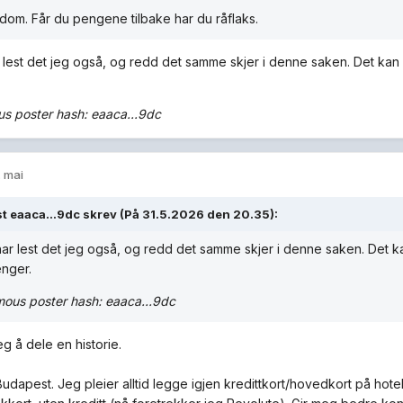
dom. Får du pengene tilbake har du råflaks.
 lest det jeg også, og redd det samme skjer i denne saken. Det kan 
 poster hash: eaaca...9dc
. mai
t eaaca...9dc skrev (På 31.5.2026 den 20.35):
ar lest det jeg også, og redd det samme skjer i denne saken. Det k
enger.
ous poster hash: eaaca...9dc
eg å dele en historie.
Budapest. Jeg pleier alltid legge igjen kredittkort/hovedkort på hote