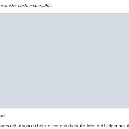
 poster hash: eaaca...9dc
juni
øres det ut som du betalte mer enn du skulle. Men det hjelper nok 