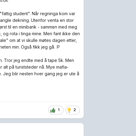
roll.
g "fattig student". Når regninga kom var
mangle dekning. Utenfor venta en stor
først til en minibank - sammen med meg
 og rota i tinga mine. Men fant ikke den
e" om at vi skulle møtes dagen etter,
gheten min. Også fikk jeg gå. :P
en. Tror jeg endte med å tape 5k. Men
r alt på turiststeder nå. Mye mafia-
e. Jeg blir nesten hver gang jeg er ute å
1
2