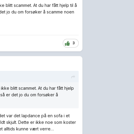
 blitt scammet. At du har fått hjelp til å
er det jo du om forsøker å scamme noen
3
ikke blitt scammet. At du har fått hjelp
r så er det jo du om forsøker å
et var det lapdance på en sofa i et
dt skjult. Dette er ikke noe som koster
et alltids kunne vært verre…