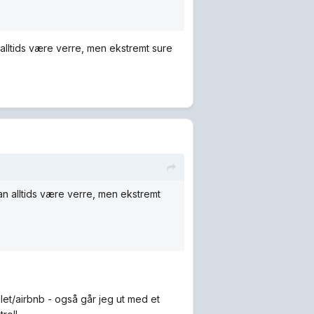
alltids være verre, men ekstremt sure
an alltids være verre, men ekstremt
llet/airbnb - også går jeg ut med et