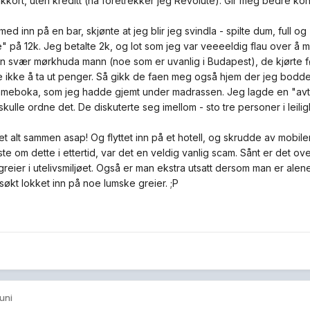
kkort, uten kreditt (nå foretrekker jeg Revolute). Gir meg bedre kont
 med inn på en bar, skjønte at jeg blir jeg svindla - spilte dum, full o
" på 12k. Jeg betalte 2k, og lot som jeg var veeeeldig flau over å 
en svær mørkhuda mann (noe som er uvanlig i Budapest), de kjørte 
te ikke å ta ut penger. Så gikk de faen meg også hjem der jeg bodde,
meboka, som jeg hadde gjemt under madrassen. Jeg lagde en "avtal
skulle ordne det. De diskuterte seg imellom - sto tre personer i leili
t alt sammen asap! Og flyttet inn på et hotell, og skrudde av mobil
ste om dette i ettertid, var det en veldig vanlig scam. Sånt er det ove
greier i utelivsmiljøet. Også er man ekstra utsatt dersom man er alen
rsøkt lokket inn på noe lumske greier. ;P
juni