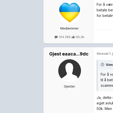
For å være
betale be
for betali
Medlemmer
104 389
96,9k
Gjest eaaca...9dc
Skrevet
1. 
Sim
For å v
til å b
scamme 
Gjester
Ja, dette
eget avlu
50k. Men 