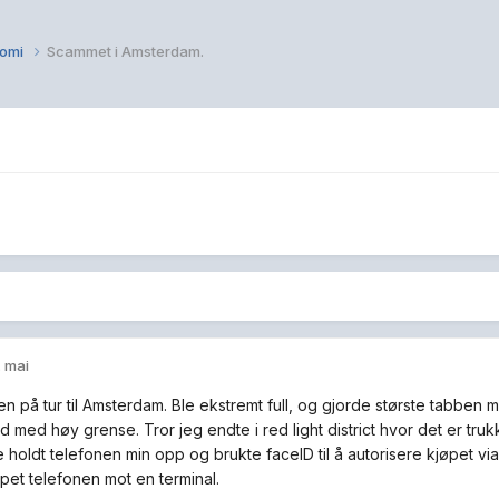
nomi
Scammet i Amsterdam.
.
. mai
gen på tur til Amsterdam. Ble ekstremt full, og gjorde største tabben
 med høy grense. Tror jeg endte i red light district hvor det er truk
 holdt telefonen min opp og brukte faceID til å autorisere kjøpet via
pet telefonen mot en terminal.