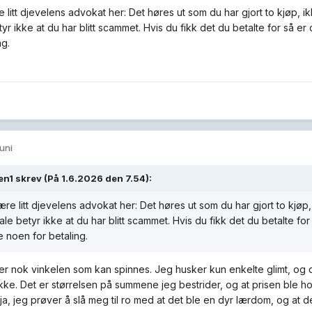
 litt djevelens advokat her: Det høres ut som du har gjort to kjøp, ikke
tyr ikke at du har blitt scammet. Hvis du fikk det du betalte for så 
ng.
juni
en1
skrev (På 1.6.2026 den 7.54):
ære litt djevelens advokat her: Det høres ut som du har gjort to kjøp, 
etale betyr ikke at du har blitt scammet. Hvis du fikk det du betalte fo
noen for betaling.
 er nok vinkelen som kan spinnes. Jeg husker kun enkelte glimt, og d
kke. Det er størrelsen på summene jeg bestrider, og at prisen ble hol
ja, jeg prøver å slå meg til ro med at det ble en dyr lærdom, og at d