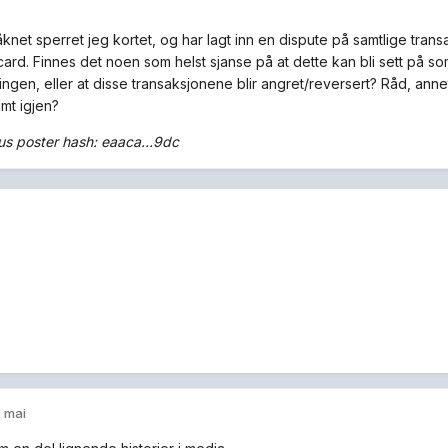
knet sperret jeg kortet, og har lagt inn en dispute på samtlige tran
card. Finnes det noen som helst sjanse på at dette kan bli sett på s
ingen, eller at disse transaksjonene blir angret/reversert? Råd, ann
mt igjen?
 poster hash: eaaca...9dc
. mai