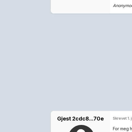
Anonymous
Gjest 2cdc8...70e
Skrevet
1. 
For meg h