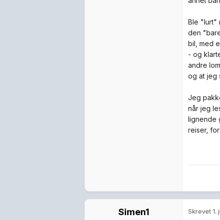
annet ban
Ble "lurt"
den "bare
bil, med 
- og klar
andre lom
og at jeg 
Jeg pakke
når jeg le
lignende 
reiser, fo
Simen1
Skrevet
1. 