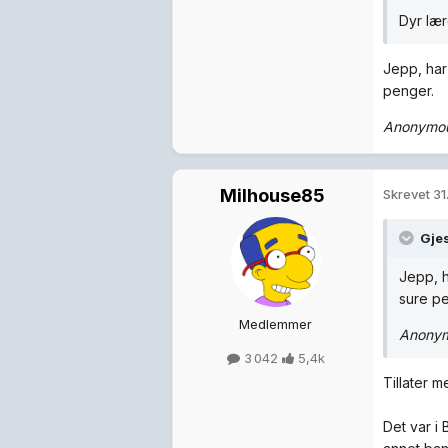
Dyr lær
Jepp, har
penger.
Anonymous
Milhouse85
Skrevet
31
Gjes
Jepp, h
sure p
Medlemmer
Anonym
3 042
5,4k
Tillater m
Det var i 