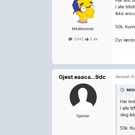
Har lest o
I alle til
ikke ansv
50k. Kunn
Medlemmer
3 042
5,4k
Dyr lærdo
Gjest eaaca...9dc
Skrevet
31
Mil
Har les
I alle t
deg ikk
Gjester
50k. Ku