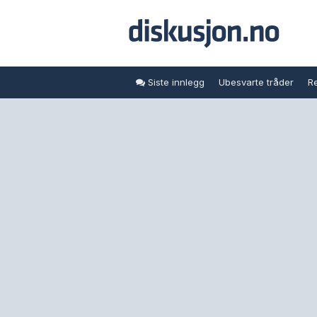
Siste innlegg
Ubesvarte tråder
Re