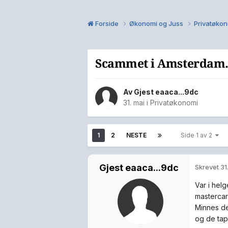
Forside
Økonomi og Juss
Privatøko
Scammet i Amsterdam
Av Gjest eaaca...9dc
31. mai
i
Privatøkonomi
1
2
NESTE
Side 1 av 2
Gjest eaaca...9dc
Skrevet
31
Var i hel
mastercard
Minnes de
og de tap