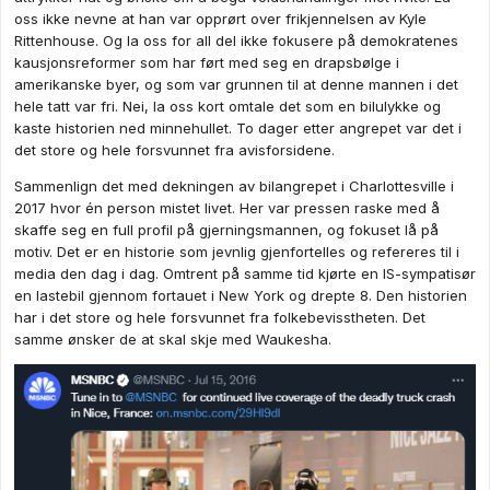
oss ikke nevne at han var opprørt over frikjennelsen av Kyle
Rittenhouse. Og la oss for all del ikke fokusere på demokratenes
kausjonsreformer som har ført med seg en drapsbølge i
amerikanske byer, og som var grunnen til at denne mannen i det
hele tatt var fri. Nei, la oss kort omtale det som en bilulykke og
kaste historien ned minnehullet. To dager etter angrepet var det i
det store og hele forsvunnet fra avisforsidene.
Sammenlign det med dekningen av bilangrepet i Charlottesville i
2017 hvor én person mistet livet. Her var pressen raske med å
skaffe seg en full profil på gjerningsmannen, og fokuset lå på
motiv. Det er en historie som jevnlig gjenfortelles og refereres til i
media den dag i dag. Omtrent på samme tid kjørte en IS-sympatisør
en lastebil gjennom fortauet i New York og drepte 8. Den historien
har i det store og hele forsvunnet fra folkebevisstheten. Det
samme ønsker de at skal skje med Waukesha.