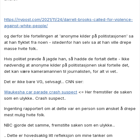
https://nypost.com/2021/11/24/darrell-brooks-called-for-violence-
against-white-people/
og derfor ble fortellingen at 'anonyme kilder på politistasjonen' sa
at han flyktet fra noen - istedenfor han selv sa at han ville drepe
masse hvite folk..
Hvis politiet prøvde å jagde han, så hadde de fortalt dette - Ikke
nødvendig at anonyme kilder på politistasjonen skal fortelle det,
det kan være kameramannen til journalisten, for alt vi vet..
Det er ikke bare VG, selvsagt... CNN sier:
Waukesha car parade crash suspect
<= Her fremstiller de saken
som en ulykke.. Crash suspect..
Ingenting rapportert om at dette var en person som ønsket å drepe
mest mulig hvite folk.
NBC gjorde det samme, fremstilte saken som en ulykke...
.. Dette er hovedsaklig litt refleksjon om mine tanker om