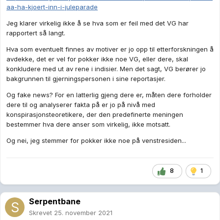
aa-ha-kjoert-inn-i-juleparade
Jeg klarer virkelig ikke å se hva som er feil med det VG har
rapportert så langt.
Hva som eventuelt finnes av motiver er jo opp til etterforskningen å
avdekke, det er vel for pokker ikke noe VG, eller dere, skal
konkludere med ut av rene i indisier. Men det sagt, VG berører jo
bakgrunnen til gjerningspersonen i sine reportasjer.
Og fake news? For en latterlig gjeng dere er, måten dere forholder
dere til og analyserer fakta på er jo på nivå med
konspirasjonsteoretikere, der den predefinerte meningen
bestemmer hva dere anser som virkelig, ikke motsatt.
Og nei, jeg stemmer for pokker ikke noe på venstresiden...
8
1
Serpentbane
Skrevet
25. november 2021