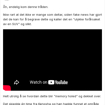
Åh, endelig kom denne tråden.
Ikke rart at det ikke er mange som deltar, siden fake news har gjort
det de kan for å begrave dette og kaller det en "ulykke forårsaket
av en SUV" og slikt.
Helt utrolig å se hvordan dette blir "memory holed" og dekket over.
Det skjedde én time fra Kenosha og han hadde funnet et område