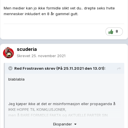
Men medier kan jo ikke formidle slikt vet du.. drepte seks hvite
mennesker inkludert en 8 år gammel gutt.
8
scuderia
Skrevet
25. november 2021
Red Frostraven
skrev (På 25.11.2021 den 13.01):
blablabla
Jeg kjøper ikke at det er misinformasjon eller propaganda å
IKKE HOPPE TIL KONKLUSJONER,
men å BARE FORMIDLE FAKTA og AKTUELLE PARTER SIN
UTTALELSER, TYDELIG MERKET SOM SÅDAN.
Ekspander