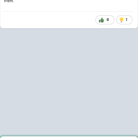
frem.
6
1