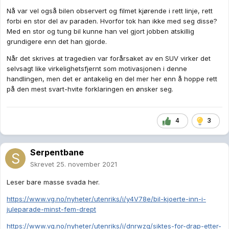
Nå var vel også bilen observert og filmet kjørende i rett linje, rett
forbi en stor del av paraden. Hvorfor tok han ikke med seg disse?
Med en stor og tung bil kunne han vel gjort jobben atskillig
grundigere enn det han gjorde.
Når det skrives at tragedien var forårsaket av en SUV virker det
selvsagt like virkelighetsfjernt som motivasjonen i denne
handlingen, men det er antakelig en del mer her enn å hoppe rett
på den mest svart-hvite forklaringen en ønsker seg.
4
3
Serpentbane
Skrevet
25. november 2021
Leser bare masse svada her.
https://www.vg.no/nyheter/utenriks/i/y4V78e/bil-kjoerte-inn-i-
juleparade-minst-fem-drept
https://www.vg.no/nyheter/utenriks/i/dnrwzq/siktes-for-drap-etter-