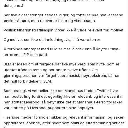
detaljene..?
Seriøse aviser trenger seriøse kilder, og forteller ikke hva leserene
ønsker å høre, men relevante fakta og vitneutsagn.
Politisk tilhørighet/affiliasjon virker ikke å være relevant for, motivet.
Og motivet ser ikke ut, innledningsvis, til å være terror
Å forbinde angrepet med BLM er mer idiotisk enn å knytte utøya-
terroren til FrP som parti.
BLM er ideen om at fargede har like mye verdi som hvite. Som er
utenfor trådens tema og har andre aktive tråder. Om
gjerningspersonen var farget supremasist, høyreekstrem, så har
det null forbindelse til BLM.
Som analogi, vi vet heller ikke om Manshaus hadde Twitter hvor
han postet ting fordi det egentlig ikke er relevant, og interessant m
han støttet Liverpool så betyr ikke det at Manshaus-terrorforsøker
var starten på Liverpool-supportere sine opptøyer.
...seriøse medier formidler sikker og relevant informasjon, og saken
oppdateres løpende, etter hvert som politi og etterforskning skrider