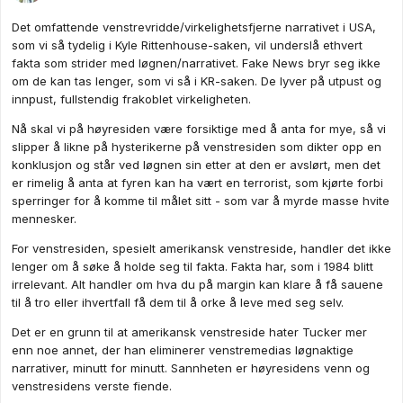
Det omfattende venstrevridde/virkelighetsfjerne narrativet i USA,
som vi så tydelig i Kyle Rittenhouse-saken, vil underslå ethvert
fakta som strider med løgnen/narrativet. Fake News bryr seg ikke
om de kan tas lenger, som vi så i KR-saken. De lyver på utpust og
innpust, fullstendig frakoblet virkeligheten.
Nå skal vi på høyresiden være forsiktige med å anta for mye, så vi
slipper å likne på hysterikerne på venstresiden som dikter opp en
konklusjon og står ved løgnen sin etter at den er avslørt, men det
er rimelig å anta at fyren kan ha vært en terrorist, som kjørte forbi
sperringer for å komme til målet sitt - som var å myrde masse hvite
mennesker.
For venstresiden, spesielt amerikansk venstreside, handler det ikke
lenger om å søke å holde seg til fakta. Fakta har, som i 1984 blitt
irrelevant. Alt handler om hva du på margin kan klare å få sauene
til å tro eller ihvertfall få dem til å orke å leve med seg selv.
Det er en grunn til at amerikansk venstreside hater Tucker mer
enn noe annet, der han eliminerer venstremedias løgnaktige
narrativer, minutt for minutt. Sannheten er høyresidens venn og
venstresidens verste fiende.