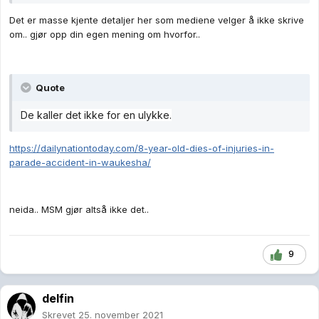
Det er masse kjente detaljer her som mediene velger å ikke skrive
om.. gjør opp din egen mening om hvorfor..
Quote
De kaller det ikke for en ulykke.
https://dailynationtoday.com/8-year-old-dies-of-injuries-in-
parade-accident-in-waukesha/
neida.. MSM gjør altså ikke det..
9
delfin
Skrevet
25. november 2021