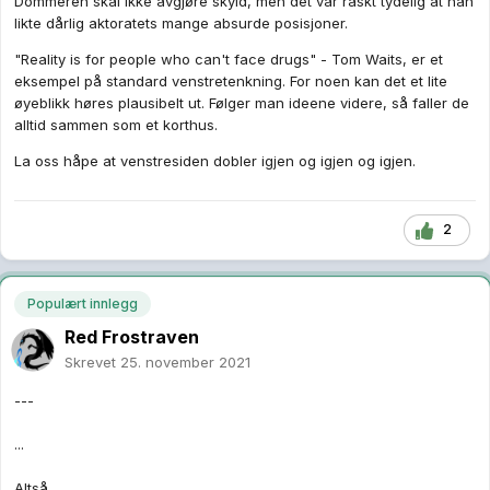
Dommeren skal ikke avgjøre skyld, men det var raskt tydelig at han
likte dårlig aktoratets mange absurde posisjoner.
"Reality is for people who can't face drugs" - Tom Waits, er et
eksempel på standard venstretenkning. For noen kan det et lite
øyeblikk høres plausibelt ut. Følger man ideene videre, så faller de
alltid sammen som et korthus.
La oss håpe at venstresiden dobler igjen og igjen og igjen.
2
Populært innlegg
Red Frostraven
Skrevet
25. november 2021
---
...
Altså.