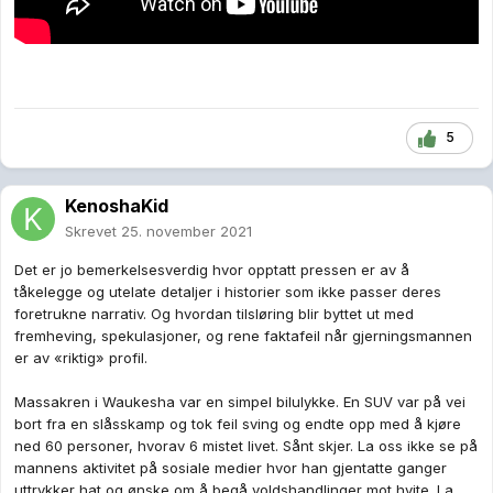
5
KenoshaKid
Skrevet
25. november 2021
Det er jo bemerkelsesverdig hvor opptatt pressen er av å
tåkelegge og utelate detaljer i historier som ikke passer deres
foretrukne narrativ. Og hvordan tilsløring blir byttet ut med
fremheving, spekulasjoner, og rene faktafeil når gjerningsmannen
er av «riktig» profil.
Massakren i Waukesha var en simpel bilulykke. En SUV var på vei
bort fra en slåsskamp og tok feil sving og endte opp med å kjøre
ned 60 personer, hvorav 6 mistet livet. Sånt skjer. La oss ikke se på
mannens aktivitet på sosiale medier hvor han gjentatte ganger
uttrykker hat og ønske om å begå voldshandlinger mot hvite. La