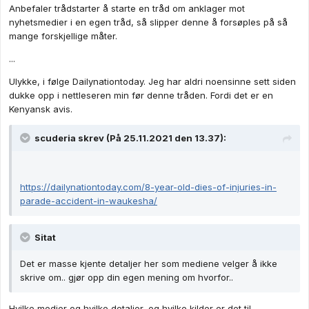
Anbefaler trådstarter å starte en tråd om anklager mot
nyhetsmedier i en egen tråd, så slipper denne å forsøples på så
mange forskjellige måter.
...
Ulykke, i følge Dailynationtoday. Jeg har aldri noensinne sett siden
dukke opp i nettleseren min før denne tråden. Fordi det er en
Kenyansk avis.
scuderia
skrev (På 25.11.2021 den 13.37):
https://dailynationtoday.com/8-year-old-dies-of-injuries-in-
parade-accident-in-waukesha/
Sitat
Det er masse kjente detaljer her som mediene velger å ikke
skrive om.. gjør opp din egen mening om hvorfor..
Hvilke medier og hvilke detaljer, og hvilke kilder er det til