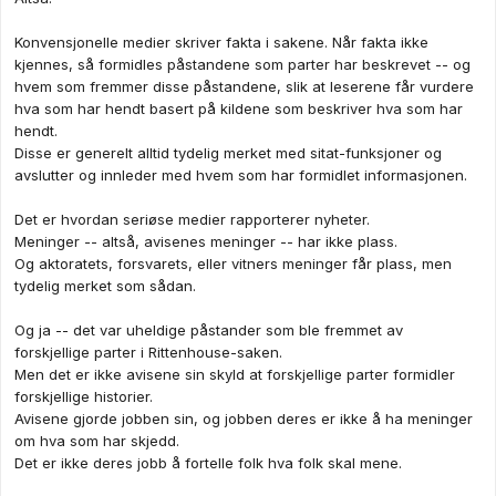
Konvensjonelle medier skriver fakta i sakene. Når fakta ikke
kjennes, så formidles påstandene som parter har beskrevet -- og
hvem som fremmer disse påstandene, slik at leserene får vurdere
hva som har hendt basert på kildene som beskriver hva som har
hendt.
Disse er generelt alltid tydelig merket med sitat-funksjoner og
avslutter og innleder med hvem som har formidlet informasjonen.
Det er hvordan seriøse medier rapporterer nyheter.
Meninger -- altså, avisenes meninger -- har ikke plass.
Og aktoratets, forsvarets, eller vitners meninger får plass, men
tydelig merket som sådan.
Og ja -- det var uheldige påstander som ble fremmet av
forskjellige parter i Rittenhouse-saken.
Men det er ikke avisene sin skyld at forskjellige parter formidler
forskjellige historier.
Avisene gjorde jobben sin, og jobben deres er ikke å ha meninger
om hva som har skjedd.
Det er ikke deres jobb å fortelle folk hva folk skal mene.