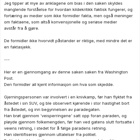
Jeg tipper at mye av anklagene om bias i den saken skyldes
manglende forståelse for hvordan kildekritikk faktisk fungerer, og
fortæring av medier som ikke formidler fakta, men også meninger
om faktaene, som altså konvensjonelle og seriøse medier
avstår fra å gjøre.
De formidler ikke hvorvidt påstander er riktige, med mindre det er
en faktasjekk.
---
Her er en gjennomgang av denne saken saken fra Washington
Post.
Den formidler all kjent informasjon om hva som skjedde.
Gjerningspersonen var involvert i en knivkamp, før han flyktet fra
åstedet i sin SUV, og ble observert kjørende i stor hastighet bort
fra åstedet, og inn begynnelsen av paradegaten.
Han brøt gjennom 'veisperringene' satt opp foran paraden, og
pløyde gjennom folkemengden, før han ved gatens slutt fortsatte i
veiens retning, i stedet for å følge paradens retning.
Han identifiseres gjennom uttalelser fra politiet.