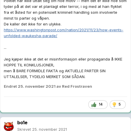
Politiet har ikke uttalt seg om noe motiv -- men det er ikke noe som
tyder på at det var et planlagt eller terror, i og med at han flyktet
fra et åsted for en potensielt kriminell handling som involverte
minst to parter og våpen.
De kaller det ikke for en ulykke.
https://www.washingtonpost.com/nation/2021/11/23/how-events-
unfolded-waukesha-parade/
...
Jeg kjøper ikke at det er misinformasjon eller propaganda å IKKE
HOPPE TIL KONKLUSJONER,
men å BARE FORMIDLE FAKTA og AKTUELLE PARTER SIN
UTTALELSER, TYDELIG MERKET SOM SÅDAN.
Endret
25. november 2021
av Red Frostraven
14
5
bo1e
Skrevet
25. november 2021