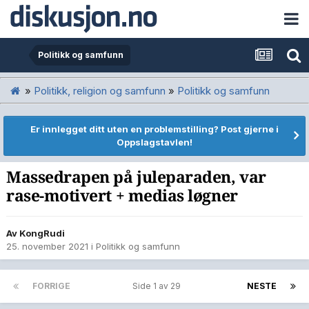
Politikk og samfunn
»
Politikk, religion og samfunn
»
Politikk og samfunn
Er innlegget ditt uten en problemstilling? Post gjerne i
Oppslagstavlen!
Massedrapen på juleparaden, var
rase-motivert + medias løgner
Av
KongRudi
25. november 2021
i
Politikk og samfunn
FORRIGE
Side 1 av 29
NESTE