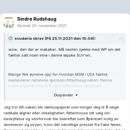
Sindre Rudshaug
Skrevet
25. november 2021
scuderia
skrev (På 25.11.2021 den 10.04):
wow.. den der er makaber.. Må nesten sjekke med WP om det
faktisk satt noen inne i denne løpske SUV'en..
Mange fikk øynene opp for hvordan MSM i USA faktisk
manipulerer nyhetene gjennom Rittenhaug saken. Denne
saken kommer ikke til å gjøre folk mindre skeptiske.
Ekspander
Jeg tror KR-saken blir lakmuspapiret som tvinger deg til å velge
radikale løgner eller virkeligheten. Rittenhouse sitt valg om
beskyttelse og selvforsvar ble bekreftet som åpenbart lovlig av
dommeren og juryen, tross det vanvittige presset fra Fake News.