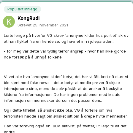
Populært innlegg
KongRudi
Skrevet
25. november 2021
Lurte lenge på hvorfor VG skrev 'anonyme kilder hos politiet' skrev
at han flyktet fra en hendelse, og havnet inn i juleparaden..
- for meg var dette var tydlig terror angrep - hvor han ikke gjorde
noe forsøk på å unngå folkene.
Vi vet alle hva 'anonyme kilder' betyr, det har vi fått lært nå etter vi
ble kjent med fake news - dette betyr at media prøver å skjule
intensjonene sine, mens de selv påstår at de ønsker å beskytte
kildene fra informasjonen. De har ingen problemer med løslate
informasjon om mennesker dersom det passer dem..
Og i dette tilfellet, så ønsket ikke bl.a. VG å fortelle om hva
terroristen hadde sagt om ønsket sitt om å drepe hvite mennesker.
Han var forøvrig også en BLM aktivist, på twitter, i tillegg til alt det
andre..