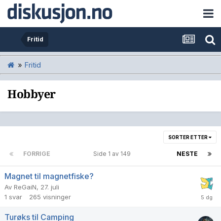
Fritid
»
Fritid
Hobbyer
SORTER ETTER
FORRIGE
Side 1 av 149
NESTE
Magnet til magnetfiske?
Av
ReGaiN
,
27. juli
1
svar
265
visninger
Turøks til Camping