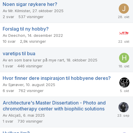
Noen sigar røykere her?
Av
Mr. Kilmister
,
27. oktober 2025
2
svar
537
visninger
Forslag til ny hobby?
Av
Deechon
,
14. desember 2022
10
svar
2,9k
visninger
varetips til bua
Av
en som bare lurer på mye rart
,
18. oktober 2025
1
svar
446
visninger
Hvor finner dere inspirasjon til hobbyene deres?
Av
Sjørøver
,
10. august 2025
6
svar
762
visninger
Architecture's Master Dissertation - Photo and
chromotherapy center with biophilic solutions
Av
AlicjaS
,
6. mai 2025
1
svar
730
visninger