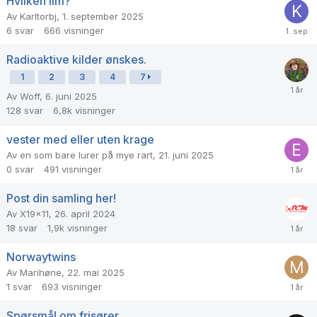
Hvilken lim?
Av
Karltorbj
,
1. september 2025
6
svar
666
visninger
Radioaktive kilder ønskes.
1
2
3
4
7
Av
Woff
,
6. juni 2025
128
svar
6,8k
visninger
vester med eller uten krage
Av
en som bare lurer på mye rart
,
21. juni 2025
0
svar
491
visninger
Post din samling her!
Av
X19x11
,
26. april 2024
18
svar
1,9k
visninger
Norwaytwins
Av
Marihøne
,
22. mai 2025
1
svar
693
visninger
Spørsmål om frisører