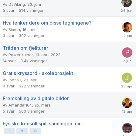
Av
DJViking
,
23. juni
5
svar
514
visninger
Hva tenker dere om disse tegningene?
Av
Simoa
,
16. juni
3
svar
392
visninger
Tråden om fjellturer
Av
Powertrainer
,
13. april 2022
14
svar
3,4k
visninger
Gratis kryssord - skoleprosjekt
Av
jon557
,
23. april
0
svar
322
visninger
Fremkalling av digitale bilder
Av
Amanda1164
,
25. mars
5
svar
503
visninger
Fysiske konsoll spill samlingen min.
1
2
3