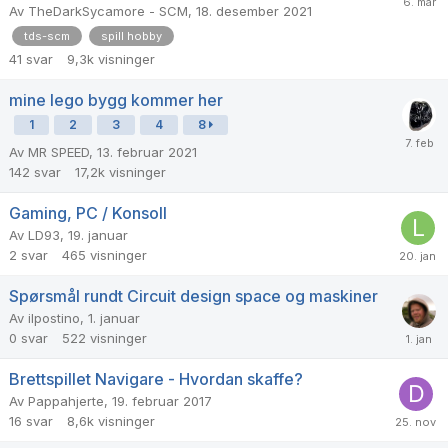
Av
TheDarkSycamore - SCM
,
18. desember 2021
tds-scm
spill hobby
41
svar
9,3k
visninger
mine lego bygg kommer her
1
2
3
4
8
Av
MR SPEED
,
13. februar 2021
142
svar
17,2k
visninger
Gaming, PC / Konsoll
Av
LD93
,
19. januar
2
svar
465
visninger
Spørsmål rundt Circuit design space og maskiner
Av
ilpostino
,
1. januar
0
svar
522
visninger
Brettspillet Navigare - Hvordan skaffe?
Av
Pappahjerte
,
19. februar 2017
16
svar
8,6k
visninger