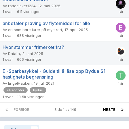
Av
rotteelsker1234
,
12. mai 2025
1
svar
611
visninger
anbefaler prøving av flytemiddel for alle
Av
en som bare lurer på mye rart
,
17. april 2025
1
svar
688
visninger
Hvor stammer frimerket fra?
Av
Datata
,
2. mai 2025
1
svar
606
visninger
El-Sparkesykkel - Guide til å låse opp Bydue S1
hastighets begrensning
Av
EngelHauken
,
19. juli 2021
el-scooter
bydue
1
svar
10,5k
visninger
FORRIGE
Side 1 av 149
NESTE