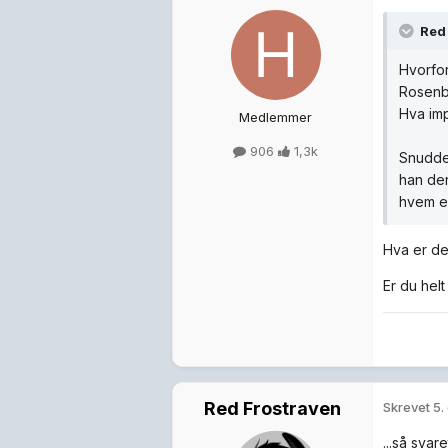
Red
Hvorfor
Rosen
Hva imp
Medlemmer
906
1,3k
Snudde 
han den
hvem en
Hva er de
Er du helt
Red Frostraven
Skrevet
5.
...så svar