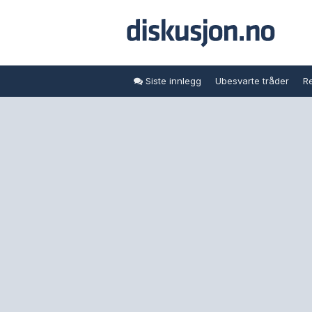
Siste innlegg
Ubesvarte tråder
Re