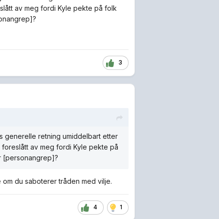
lått av meg fordi Kyle pekte på folk
rsonangrep]?
3
ns generelle retning umiddelbart etter
 foreslått av meg fordi Kyle pekte på
 er [personangrep]?
re om du saboterer tråden med vilje.
4
1