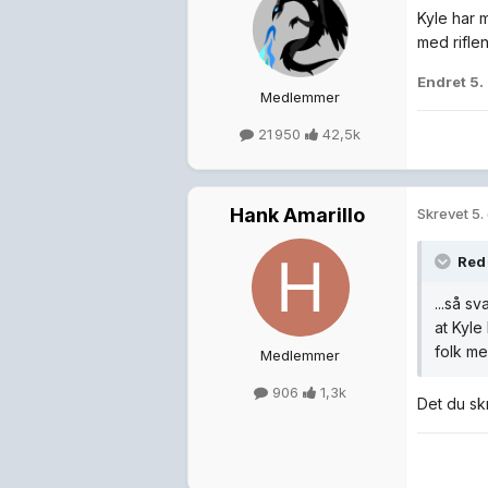
Kyle har 
med rifle
Endret
5.
Medlemmer
21 950
42,5k
Hank Amarillo
Skrevet
5.
Red
...så s
at Kyle
folk me
Medlemmer
906
1,3k
Det du sk