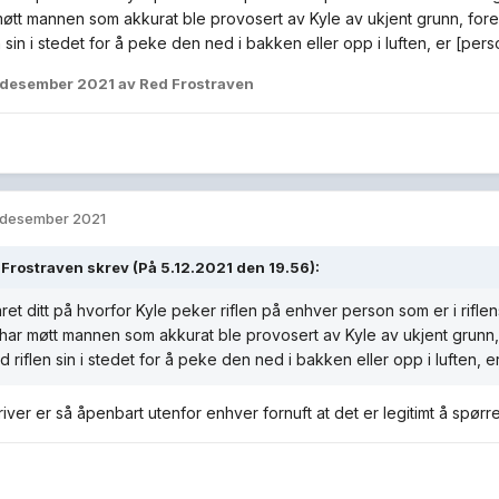
møtt mannen som akkurat ble provosert av Kyle av ukjent grunn, fores
n sin i stedet for å peke den ned i bakken eller opp i luften, er [pe
 desember 2021
av Red Frostraven
 desember 2021
 Frostraven
skrev (På 5.12.2021 den 19.56):
varet ditt på hvorfor Kyle peker riflen på enhver person som er i rifle
 har møtt mannen som akkurat ble provosert av Kyle av ukjent grunn,
d riflen sin i stedet for å peke den ned i bakken eller opp i luften,
river er så åpenbart utenfor enhver fornuft at det er legitimt å spør