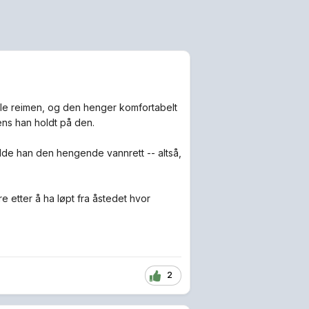
ele reimen, og den henger komfortabelt
ns han holdt på den.
de han den hengende vannrett -- altså,
re etter å ha løpt fra åstedet hvor
2