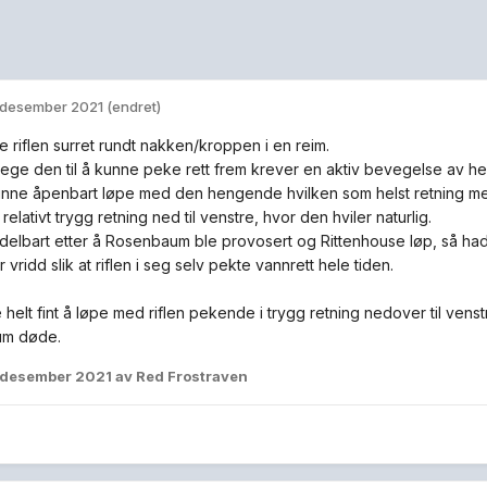
 desember 2021
(endret)
 riflen surret rundt nakken/kroppen i en reim.
ege den til å kunne peke rett frem krever en aktiv bevegelse av h
nne åpenbart løpe med den hengende hvilken som helst retning me
i relativt trygg retning ned til venstre, hvor den hviler naturlig.
elbart etter å Rosenbaum ble provosert og Rittenhouse løp, så had
 vridd slik at riflen i seg selv pekte vannrett hele tiden.
 helt fint å løpe med riflen pekende i trygg retning nedover til venst
m døde.
 desember 2021
av Red Frostraven