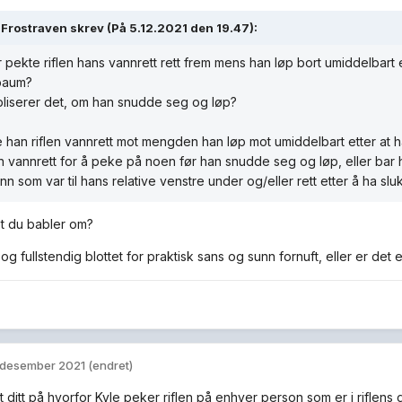
 Frostraven
skrev (På 5.12.2021 den 19.47):
 pekte riflen hans vannrett rett frem mens han løp bort umiddelbart e
baum?
liserer det, om han snudde seg og løp?
han riflen vannrett mot mengden han løp mot umiddelbart etter at h
 vannrett for å peke på noen før han snudde seg og løp, eller bar 
n som var til hans relative venstre under og/eller rett etter å ha sl
t du babler om?
 og fullstendig blottet for praktisk sans og sunn fornuft, eller er det
 desember 2021
(endret)
et ditt på hvorfor Kyle peker riflen på enhver person som er i riflens