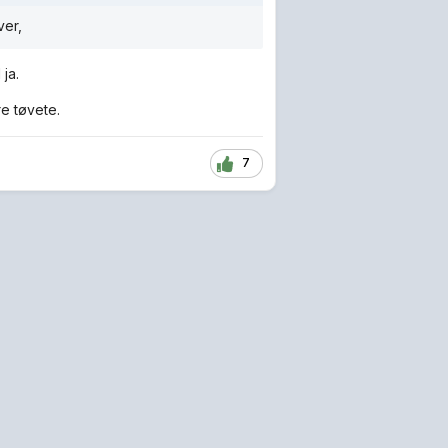
ver,
ja.
re tøvete.
7