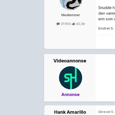
Snudde ha
den vannr
Medlemmer
enn som va
21 950
42,5k
Endret
5.
Videoannonse
Annonse
Hank Amarillo
Skrevet
5.