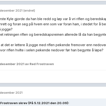
 desember 2021
(endret)
rste Kyle gjorde da han ble redd og løp var å vri riflen og beredskap
rett og foran seg på hvem enn som var foran ham, i stedet for å bev
å jogge?
 det retningen riflen og beredskapsreimen allerede lå da han begynt
at det er lettere å jogge med riflen pekende fremover enn nedover
hvor riflen hvilte i selen pekende nedover før han begynte å løpe?
 desember 2021
av Red Frostraven
 desember 2021
 Frostraven
skrev (På 5.12.2021 den 20.09):