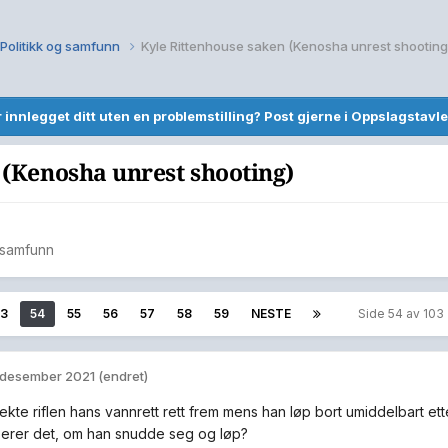
Politikk og samfunn
Kyle Rittenhouse saken (Kenosha unrest shooting
r innlegget ditt uten en problemstilling? Post gjerne i Oppslagstavle
 (Kenosha unrest shooting)
g samfunn
53
54
55
56
57
58
59
NESTE
Side 54 av 10
 desember 2021
(endret)
ekte riflen hans vannrett rett frem mens han løp bort umiddelbart et
serer det, om han snudde seg og løp?