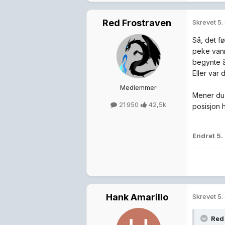
Red Frostraven
Skrevet
5.
Så, det fø
peke vann
begynte 
Eller var
Medlemmer
Mener du 
21 950
42,5k
posisjon 
Endret
5.
Hank Amarillo
Skrevet
5.
Red