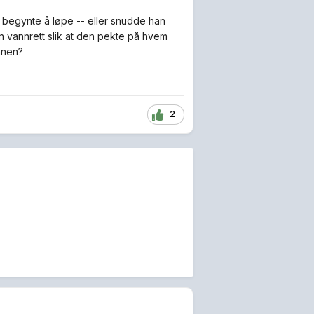
 begynte å løpe -- eller snudde han
n vannrett slik at den pekte på hvem
annen?
2