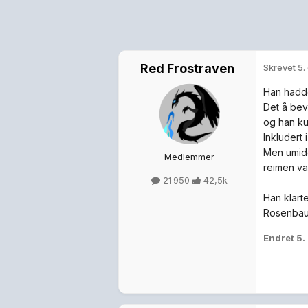
Red Frostraven
Skrevet
5.
Han hadde
Det å bev
og han ku
Inkludert 
Men umidd
Medlemmer
reimen var
21 950
42,5k
Han klarte
Rosenbau
Endret
5.