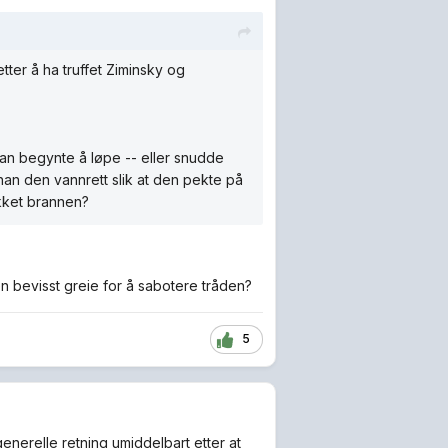
tter å ha truffet Ziminsky og
an begynte å løpe -- eller snudde
han den vannrett slik at den pekte på
ukket brannen?
 en bevisst greie for å sabotere tråden?
5
 generelle retning umiddelbart etter at