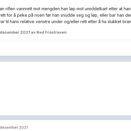
n riflen vannrett mot mengden han løp mot umiddelbart etter at han
ett for å peke på noen før han snudde seg og løp, eller bar han de
r til hans relative venstre under og/eller rett etter å ha slukket br
 desember 2021
av Red Frostraven
 desember 2021