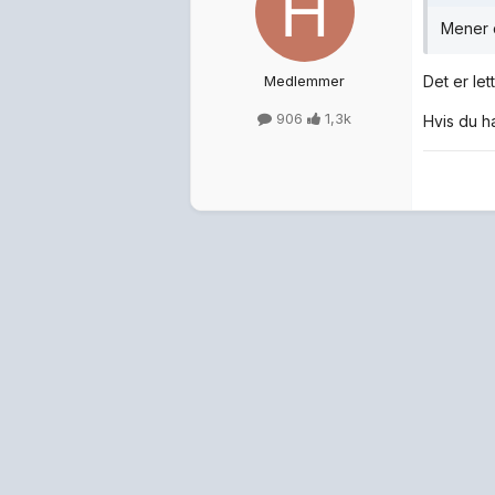
Mener d
Medlemmer
Det er le
906
1,3k
Hvis du ha