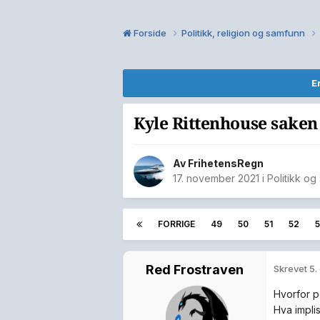
Forside
Politikk, religion og samfunn
E
Kyle Rittenhouse saken
Av
FrihetensRegn
17. november 2021
i
Politikk o
FORRIGE
49
50
51
52
Red Frostraven
Skrevet
5.
Hvorfor p
Hva impli