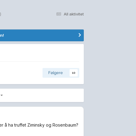
)
All aktivitet
n!
Følgere
10
3
ter å ha truffet Ziminsky og Rosenbaum?