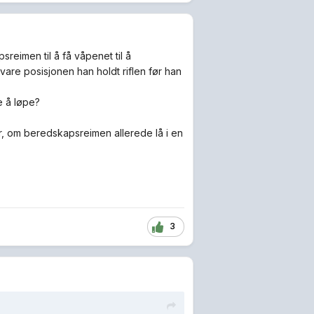
sreimen til å få våpenet til å
are posisjonen han holdt riflen før han
e å løpe?
, om beredskapsreimen allerede lå i en
3