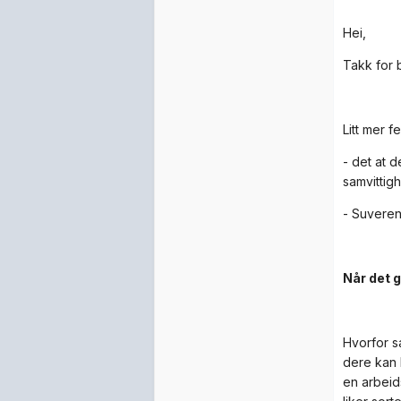
Hei,
Takk for b
Litt mer 
- det at 
samvittig
- Suverent
Når det g
Hvorfor sa
dere kan l
en arbeid