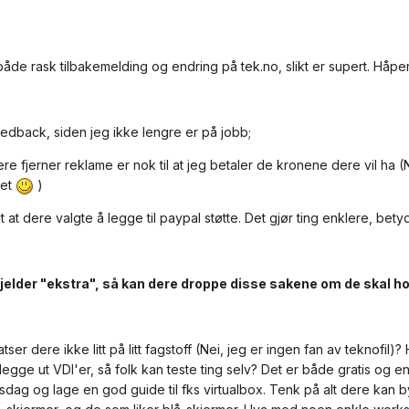
åde rask tilbakemelding og endring på tek.no, slikt er supert. Håper 
feedback, siden jeg ikke lengre er på jobb;
dere fjerner reklame er nok til at jeg betaler de kronene dere vil ha
het
)
 at dere valgte å legge til paypal støtte. Det gjør ting enklere, betyd
jelder "ekstra", så kan dere droppe disse sakene om de skal ho
tser dere ikke litt på litt fagstoff (Nei, jeg er ingen fan av teknof
egge ut VDI'er, så folk kan teste ting selv? Det er både gratis og enk
sdag og lage en god guide til fks virtualbox. Tenk på alt dere kan