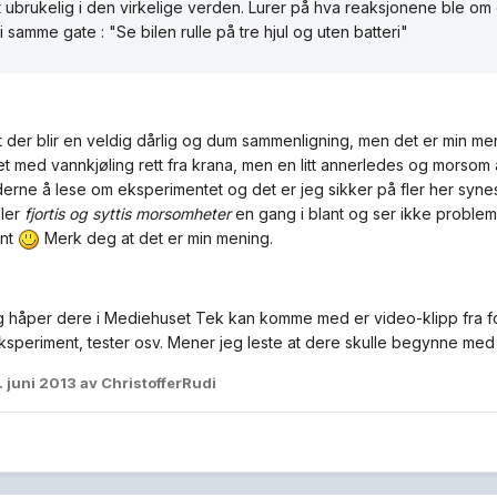
lt ubrukelig i den virkelige verden. Lurer på hva reaksjonene ble o
r i samme gate : "Se bilen rulle på tre hjul og uten batteri"
 der blir en veldig dårlig og dum sammenligning, men det er min meni
det med vannkjøling rett fra krana, men en litt annerledes og morsom 
erne å lese om eksperimentet og det er jeg sikker på fler her syne
ller
fjortis og syttis morsomheter
en gang i blant og ser ikke problem
ant
Merk deg at det er min mening.
eg håper dere i Mediehuset Tek kan komme med er video-klipp fra
ksperiment, tester osv. Mener jeg leste at dere skulle begynne med
. juni 2013
av ChristofferRudi