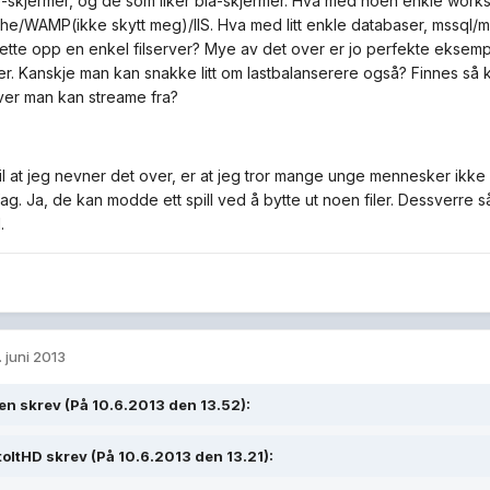
te-skjermer, og de som liker blå-skjermer. Hva med noen enkle work
e/WAMP(ikke skytt meg)/IIS. Hva med litt enkle databaser, mssq
Sette opp en enkel filserver? Mye av det over er jo perfekte ekse
r. Kanskje man kan snakke litt om lastbalanserere også? Finnes så kl
er man kan streame fra?
il at jeg nevner det over, er at jeg tror mange unge mennesker ikke 
fag. Ja, de kan modde ett spill ved å bytte ut noen filer. Dessverre 
.
. juni 2013
en skrev (På 10.6.2013 den 13.52):
toltHD skrev (På 10.6.2013 den 13.21):