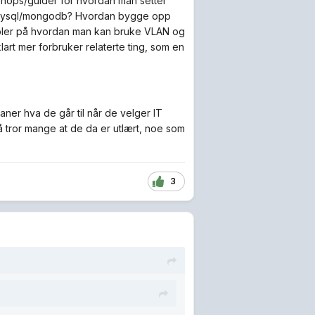
shops/guider for hvordan man setter
l/mysql/mongodb? Hvordan bygge opp
mpler på hvordan man kan bruke VLAN og
art mer forbruker relaterte ting, som en
aner hva de går til når de velger IT
så tror mange at de da er utlært, noe som
3