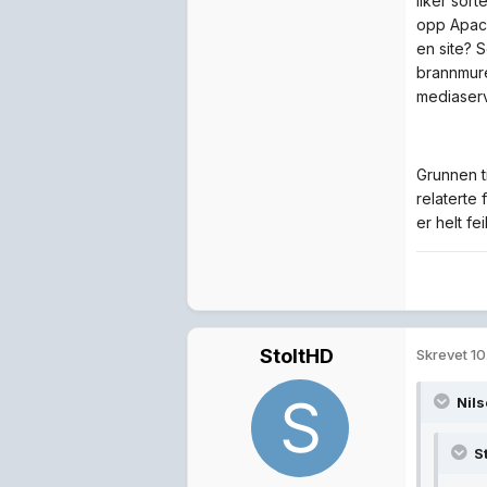
liker sor
opp Apach
en site? 
brannmure
mediaserv
Grunnen t
relaterte 
er helt feil
StoltHD
Skrevet
10
Nils
S