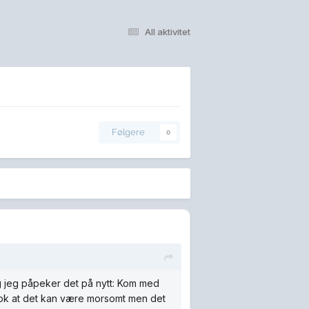
All aktivitet
Følgere
0
og jeg påpeker det på nytt: Kom med
t nok at det kan være morsomt men det