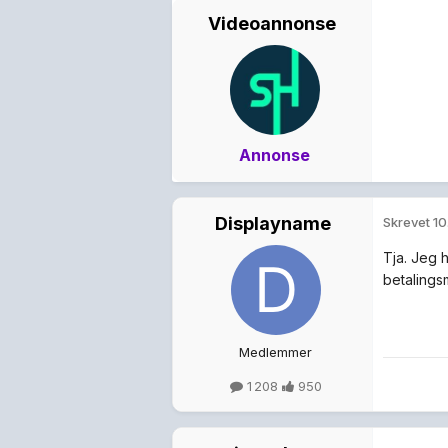
Videoannonse
Annonse
Displayname
Skrevet
10
Tja. Jeg 
betalings
Medlemmer
1 208
950