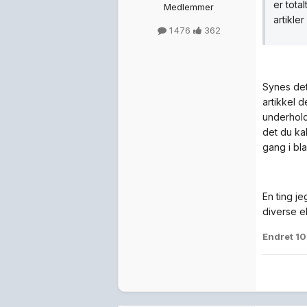
er tota
Medlemmer
artikle
1 476
362
Synes det
artikkel 
underhold
det du ka
gang i bl
En ting j
diverse e
Endret
10