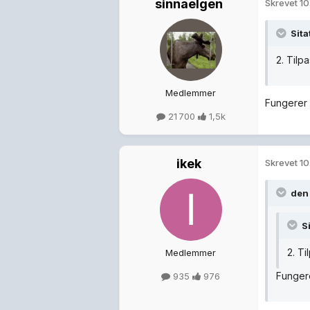
sinnaelgen
Skrevet
10
Sita
2. Tilp
Medlemmer
Fungerer 
21 700
1,5k
ikek
Skrevet
10
den 
Si
2. T
Medlemmer
Fungere
935
976