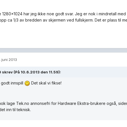
1280x1024 har jeg ikke noe godt svar. Jeg er nok i mindretall m
opp ca 1/3 av bredden av skjermen ved fullskjerm. Det er plass til mer
. juni 2013
 skrev (På 10.6.2013 den 11.59):
 godt innspill
Det skal vi fikse!
nok lage Tek.no annonsefri for Hardware Ekstra-brukere også, side
det inn til teknisk.