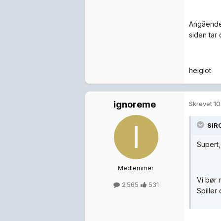
Angående 
siden tar 
heiglot
ignoreme
Skrevet
10
SiR0
Supert,
Medlemmer
Vi bør 
2 565
531
Spiller 