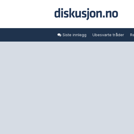
Siste innlegg
Ubesvarte tråder
Re