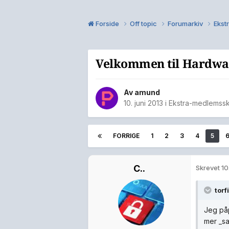
Forside
Off topic
Forumarkiv
Ekst
Velkommen til Hardwa
Av
amund
10. juni 2013
i
Ekstra-medlemss
FORRIGE
1
2
3
4
5
C..
Skrevet
10
torf
Jeg påp
mer _sa