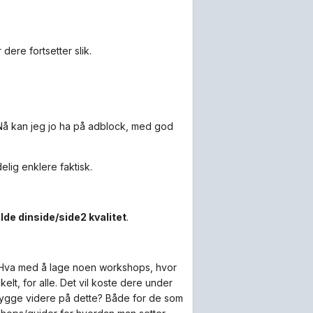
dere fortsetter slik.
 (Nå kan jeg jo ha på adblock, med god
elig enklere faktisk.
lde dinside/side2 kvalitet
.
il)? Hva med å lage noen workshops, hvor
elt, for alle. Det vil koste dere under
 bygge videre på dette? Både for de som