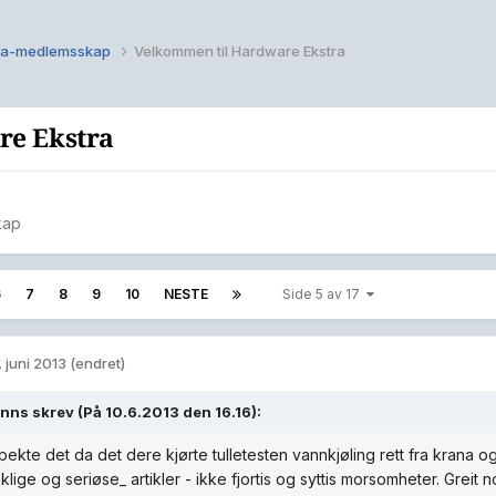
ra-medlemsskap
Velkommen til Hardware Ekstra
re Ekstra
kap
6
7
8
9
10
NESTE
Side 5 av 17
. juni 2013
(endret)
inns skrev (På 10.6.2013 den 16.16):
ekte det da det dere kjørte tulletesten vannkjøling rett fra krana 
klige og seriøse_ artikler - ikke fjortis og syttis morsomheter. Grei