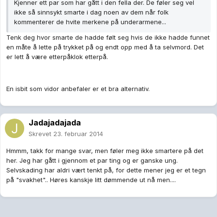
Kjenner ett par som har gått i den fella der. De føler seg vel
ikke så sinnsykt smarte i dag noen av dem når folk
kommenterer de hvite merkene på underarmene...
Tenk deg hvor smarte de hadde følt seg hvis de ikke hadde funnet
en måte å lette på trykket på og endt opp med å ta selvmord. Det
er lett å være etterpåklok etterpå.
En isbit som vidor anbefaler er et bra alternativ.
Jadajadajada
Skrevet
23. februar 2014
Hmmm, takk for mange svar, men føler meg ikke smartere på det
her. Jeg har gått i gjennom et par ting og er ganske ung.
Selvskading har aldri vært tenkt på, for dette mener jeg er et tegn
på "svakhet".. Høres kanskje litt dømmende ut nå men....