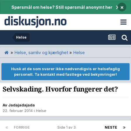
×
Spørsmål om helse? Still spørsmål anonymt her
Helse
»
Helse, samliv og kjærlighet
»
Helse
Husk at de som svarer ikke nødvendigvis er helsefaglig
personell. Ta kontakt med fastlege ved bekymringer!
Selvskading. Hvorfor fungerer det?
Av
Jadajadajada
22. februar 2014
i
Helse
FORRIGE
Side 1 av 3
NESTE