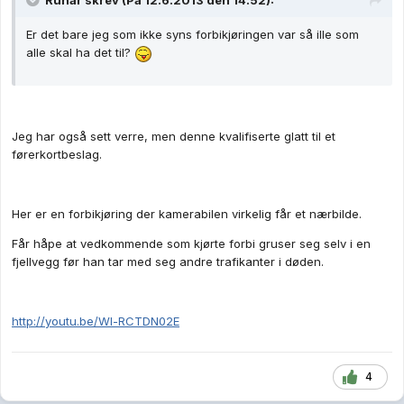
Runar skrev (På 12.6.2013 den 14.52):
Er det bare jeg som ikke syns forbikjøringen var så ille som
alle skal ha det til?
Jeg har også sett verre, men denne kvalifiserte glatt til et
førerkortbeslag.
Her er en forbikjøring der kamerabilen virkelig får et nærbilde.
Får håpe at vedkommende som kjørte forbi gruser seg selv i en
fjellvegg før han tar med seg andre trafikanter i døden.
http://youtu.be/Wl-RCTDN02E
4