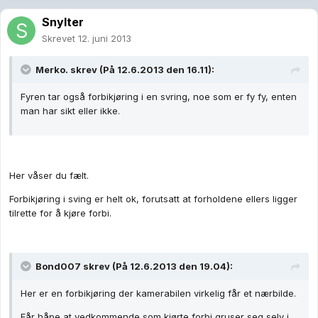
Snylter
Skrevet
12. juni 2013
Merko. skrev (På 12.6.2013 den 16.11):
Fyren tar også forbikjøring i en svring, noe som er fy fy, enten
man har sikt eller ikke.
Her våser du fælt.
Forbikjøring i sving er helt ok, forutsatt at forholdene ellers ligger
tilrette for å kjøre forbi.
Bond007 skrev (På 12.6.2013 den 19.04):
Her er en forbikjøring der kamerabilen virkelig får et nærbilde.
Får håpe at vedkommende som kjørte forbi gruser seg selv i