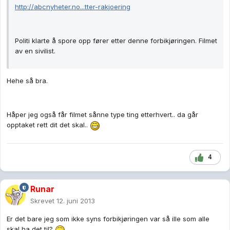
http://abcnyheter.no...tter-rakjoering
Politi klarte å spore opp fører etter denne forbikjøringen. Filmet
av en sivilist.
Hehe så bra.
Håper jeg også får filmet sånne type ting etterhvert.. da går
opptaket rett dit det skal..
4
Runar
Skrevet
12. juni 2013
Er det bare jeg som ikke syns forbikjøringen var så ille som alle
skal ha det til?