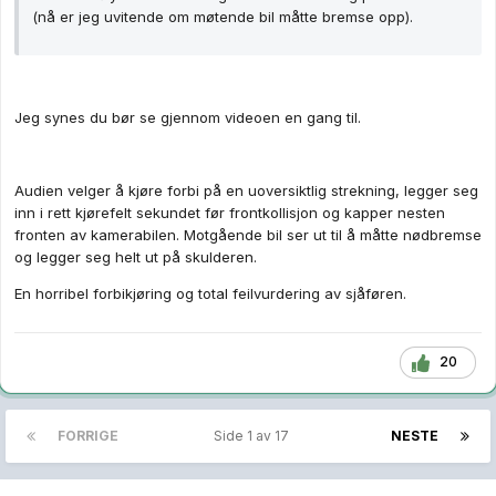
(nå er jeg uvitende om møtende bil måtte bremse opp).
Jeg synes du bør se gjennom videoen en gang til.
Audien velger å kjøre forbi på en uoversiktlig strekning, legger seg
inn i rett kjørefelt sekundet før frontkollisjon og kapper nesten
fronten av kamerabilen. Motgående bil ser ut til å måtte nødbremse
og legger seg helt ut på skulderen.
En horribel forbikjøring og total feilvurdering av sjåføren.
20
FORRIGE
Side 1 av 17
NESTE