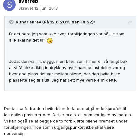
sverreb
Skrevet
12. juni 2013
Runar skrev (På 12.6.2013 den 14.52):
Er det bare jeg som ikke syns forbikjøringen var så ille som
alle skal ha det til?
Joda, den var litt stygg, men bilen som filmer er så langt bak
at vi får ikke riktig inntrykk av hvor nærme lastebilen var og
hvor god plass det var mellom bilene, der den hvite bilen
plasserte seg til slutt. Jeg har sett mye verre enn dette.
Det tar ca 1s fra den hvite bilen forlater motgående kjørefelt til
lastebilen passerer den. Det er m.a.o. alt som var igjen av margin.
VI kan også se at begge de to forbikjørte bilene bremset under
forbikjøringen, noe som i utgangspunktet ikke skal være
nødvendig.