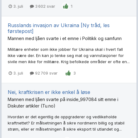
3. juli
3 602 svar
1
Russlands invasjon av Ukraina [Ny tråd, les
førstepost]
Mannen med ljåen
svarte i et emne i
Politikk og samfunn
Militære enheter som ikke jobber for Ukraina skal i hvert fall
ikke være der. En kan jo tenke seg mat og vannstasjoner for
sivile men ikke for militære. Krig befolkede områder er ofte en...
3. juli
92 709 svar
3
Nei, kraftkrisen er ikke enkel å løse
Mannen med ljåen
svarte på
inside_997084
sitt emne i
Diskuter artikler (Tu.no)
Hvordan er det egentlig de oppgraderer og vedlikeholde
kraftnettet? Er målsetningen å sikre nordmenn billig og stabil
strøm, eller er målsetningen å sikre eksport til utlandet og...