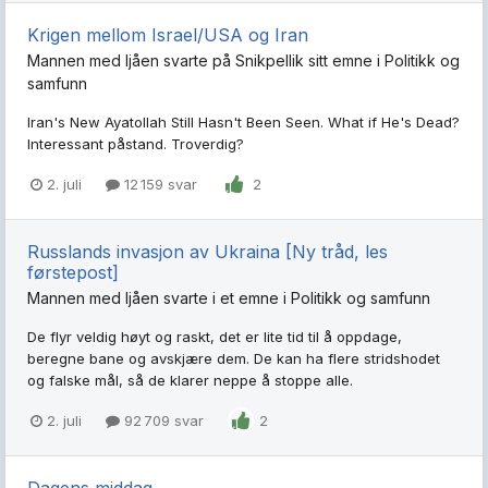
Krigen mellom Israel/USA og Iran
Mannen med ljåen
svarte på
Snikpellik
sitt emne i
Politikk og
samfunn
Iran's New Ayatollah Still Hasn't Been Seen. What if He's Dead?
Interessant påstand. Troverdig?
2. juli
12 159 svar
2
Russlands invasjon av Ukraina [Ny tråd, les
førstepost]
Mannen med ljåen
svarte i et emne i
Politikk og samfunn
De flyr veldig høyt og raskt, det er lite tid til å oppdage,
beregne bane og avskjære dem. De kan ha flere stridshodet
og falske mål, så de klarer neppe å stoppe alle.
2. juli
92 709 svar
2