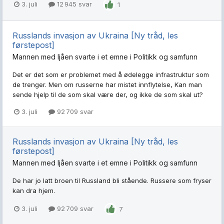
3. juli
12 945 svar
1
Russlands invasjon av Ukraina [Ny tråd, les
førstepost]
Mannen med ljåen
svarte i et emne i
Politikk og samfunn
Det er det som er problemet med å ødelegge infrastruktur som
de trenger. Men om russerne har mistet innflytelse, Kan man
sende hjelp til de som skal være der, og ikke de som skal ut?
3. juli
92 709 svar
Russlands invasjon av Ukraina [Ny tråd, les
førstepost]
Mannen med ljåen
svarte i et emne i
Politikk og samfunn
De har jo latt broen til Russland bli stående. Russere som fryser
kan dra hjem.
3. juli
92 709 svar
7