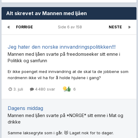
Alt skrevet av Mannen med ljåen
FORRIGE
Side 6 av 158
NESTE
Jeg hater den norske innvandringspolitikken!!!
Mannen med ljåen
svarte på
freedomseeker
sitt emne i
Politikk og samfunn
Er ikke poenget med innvandring at de skal ta de jobbene som
nordmenn ikke vil ha for å holde hjulene i gang?
3. juli
4 480 svar
6
Dagens middag
Mannen med ljåen
svarte på
*NORGE*
sitt emne i
Mat og
drikke
Samme laksegryte som i går. 😻 Laget nok for to dager.