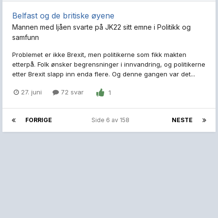
Belfast og de britiske øyene
Mannen med ljåen
svarte på
JK22
sitt emne i
Politikk og
samfunn
Problemet er ikke Brexit, men politikerne som fikk makten
etterpå. Folk ønsker begrensninger i innvandring, og politikerne
etter Brexit slapp inn enda flere. Og denne gangen var det...
27. juni
72 svar
1
FORRIGE
Side 6 av 158
NESTE