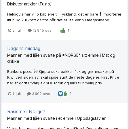
Diskuter artikler (Tu.no)
Heldigvis har vi jo kablene til Tyskland, det er bare å importerer
litt billig kullkraft derfra når det er lite vann i magasinene.
2. juli
12 945 svar
1
Dagens middag
Mannen med ljåen
svarte på
*NORGE*
sitt emne i
Mat og
drikke
Bankers pizza 😻 Kjøpte seks pakker fisk og grønnsaker på
Kiwi ved siden av, skal spise sunt de neste dagene. First Price
har et godt utvalg av bl.a. torsk og laks til rimelig pris.
1. juli
3 602 svar
2
Rasisme i Norge?
Mannen med ljåen
svarte i et emne i
Oppslagstavlen
Vi har hatt masseinnvandring i flere tiår nå. Den kulturen som