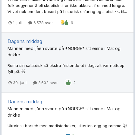
folk begynner å bli skeptisk til er ikke akkurat fremmed lengre.
Vi vet nok om den, basert på historisk erfaring og statistikk, til...
1. juli
6 578 svar
9
Dagens middag
Mannen med ljåen
svarte på
*NORGE*
sitt emne i
Mat og
drikke
Rema sin salatdisk så ekstra fristende ut i dag, alt var nettopp
fylt på. 😻
30. juni
3 602 svar
2
Dagens middag
Mannen med ljåen
svarte på
*NORGE*
sitt emne i
Mat og
drikke
Ukrainsk borsch med medisterkaker, kikerter, egg og rømme 😻