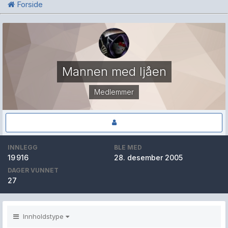
Forside
Mannen med ljåen
Medlemmer
INNLEGG
BLE MED
19 916
28. desember 2005
DAGER VUNNET
27
Innholdstype