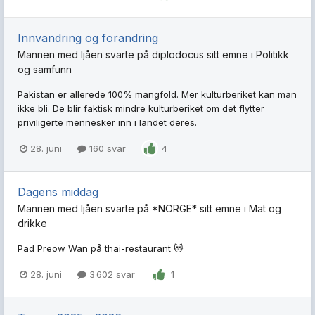
Innvandring og forandring
Mannen med ljåen
svarte på
diplodocus
sitt emne i
Politikk
og samfunn
Pakistan er allerede 100% mangfold. Mer kulturberiket kan man
ikke bli. De blir faktisk mindre kulturberiket om det flytter
priviligerte mennesker inn i landet deres.
28. juni
160 svar
4
Dagens middag
Mannen med ljåen
svarte på
*NORGE*
sitt emne i
Mat og
drikke
Pad Preow Wan på thai-restaurant 😻
28. juni
3 602 svar
1