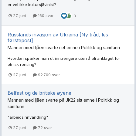
er vel ikke kultursjåvinist?
27. juni
160 svar
3
Russlands invasjon av Ukraina [Ny tråd, les
førstepost]
Mannen med ljåen
svarte i et emne i
Politikk og samfunn
Hvordan sparker man ut inntrengere uten å bli anklaget for
etnisk rensing?
27. juni
92 709 svar
Belfast og de britiske øyene
Mannen med ljåen
svarte på
JK22
sitt emne i
Politikk og
samfunn
"arbeidsinnvandring"
27. juni
72 svar