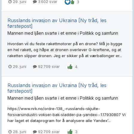
29. juni
3 602 svar
3
Russlands invasjon av Ukraina [Ny tråd, les
førstepost]
Mannen med ljåen
svarte i et emne i
Politikk og samfunn
Hvordan vil du feste rakettmotorer på en drone? Må jo bygge
en hel rakett, og håpe at dronen overlever G-kreftene, og at
raketten slipper dronen. Jeg er sikker på at værballonger er...
29. juni
92 709 svar
4
Russlands invasjon av Ukraina [Ny tråd, les
førstepost]
Mannen med ljåen
svarte i et emne i
Politikk og samfunn
https://www.nrk.no/ordre-138_-russlands-skjulte-
forsvarsindustri-vokser-bak-sladder-pa-yandex--1.17930807 Vi
har laget et data­program for å analysere alle Yandex’...
28. juni
92 709 svar
3