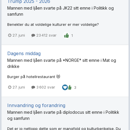
Trump 2025 - 2026
Mannen med ljåen
svarte på
JK22
sitt emne i
Politikk og
samfunn
Benekter du at voldelige kulturer er mer voldelige?
27. juni
23 412 svar
1
Dagens middag
Mannen med ljåen
svarte på
*NORGE*
sitt emne i
Mat og
drikke
Burger på hotellrestaurant 😻
27. juni
3 602 svar
3
Innvandring og forandring
Mannen med ljåen
svarte på
diplodocus
sitt emne i
Politikk
og samfunn
Det er jo nettopp dette som er mangfold og kulturberikelse. Du