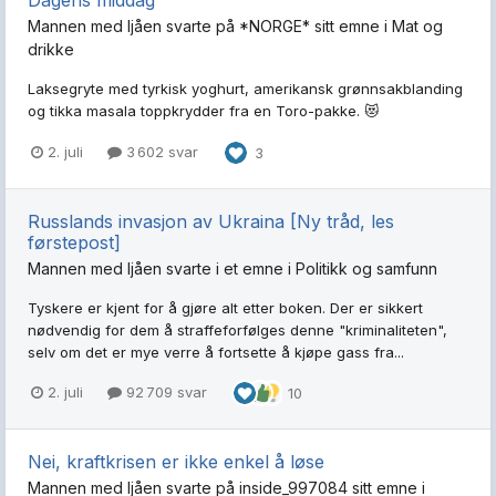
Dagens middag
Mannen med ljåen
svarte på
*NORGE*
sitt emne i
Mat og
drikke
Laksegryte med tyrkisk yoghurt, amerikansk grønnsakblanding
og tikka masala toppkrydder fra en Toro-pakke. 😻
2. juli
3 602 svar
3
Russlands invasjon av Ukraina [Ny tråd, les
førstepost]
Mannen med ljåen
svarte i et emne i
Politikk og samfunn
Tyskere er kjent for å gjøre alt etter boken. Der er sikkert
nødvendig for dem å straffeforfølges denne "kriminaliteten",
selv om det er mye verre å fortsette å kjøpe gass fra...
2. juli
92 709 svar
10
Nei, kraftkrisen er ikke enkel å løse
Mannen med ljåen
svarte på
inside_997084
sitt emne i