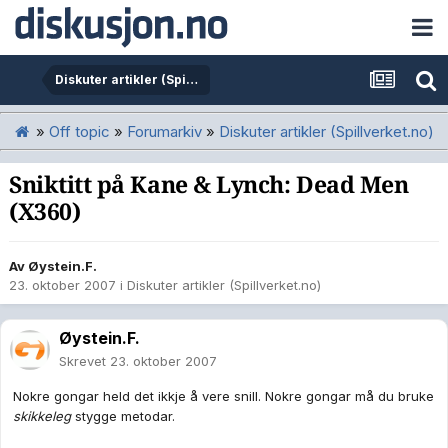
Diskuter artikler (Spillverket.no)
»
Off topic
»
Forumarkiv
»
Diskuter artikler (Spillverket.no)
Sniktitt på Kane & Lynch: Dead Men
(X360)
Av
Øystein.F.
23. oktober 2007
i
Diskuter artikler (Spillverket.no)
Øystein.F.
Skrevet
23. oktober 2007
Nokre gongar held det ikkje å vere snill. Nokre gongar må du bruke
skikkeleg
stygge metodar.