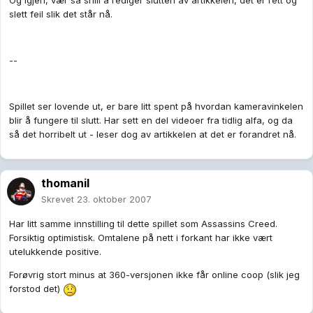
Og igjen, vær så snill å rediger slutten av artikkelen, det er rett og
slett feil slik det står nå.
--
Spillet ser lovende ut, er bare litt spent på hvordan kameravinkelen
blir å fungere til slutt. Har sett en del videoer fra tidlig alfa, og da
så det horribelt ut - leser dog av artikkelen at det er forandret nå.
thomanil
Skrevet
23. oktober 2007
Har litt samme innstilling til dette spillet som Assassins Creed.
Forsiktig optimistisk. Omtalene på nett i forkant har ikke vært
utelukkende positive.
Forøvrig stort minus at 360-versjonen ikke får online coop (slik jeg
forstod det)