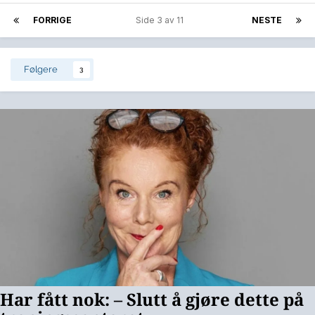
FORRIGE
Side 3 av 11
NESTE
Følgere
3