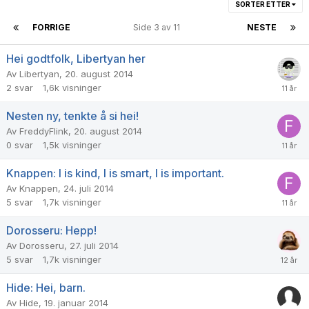
SORTER ETTER
FORRIGE
Side 3 av 11
NESTE
Hei godtfolk, Libertyan her
Av
Libertyan
,
20. august 2014
2
svar
1,6k
visninger
Nesten ny, tenkte å si hei!
Av
FreddyFlink
,
20. august 2014
0
svar
1,5k
visninger
Knappen: I is kind, I is smart, I is important.
Av
Knappen
,
24. juli 2014
5
svar
1,7k
visninger
Dorosseru: Hepp!
Av
Dorosseru
,
27. juli 2014
5
svar
1,7k
visninger
Hide: Hei, barn.
Av
Hide
,
19. januar 2014