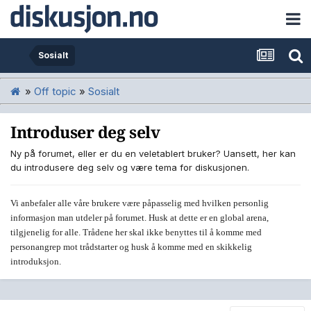
Sosialt
»
Off topic
»
Sosialt
Introduser deg selv
Ny på forumet, eller er du en veletablert bruker? Uansett, her kan
du introdusere deg selv og være tema for diskusjonen.
Vi anbefaler alle våre brukere være påpasselig med hvilken personlig
informasjon man utdeler på forumet. Husk at dette er en global arena,
tilgjenelig for alle. Trådene her skal ikke benyttes til å komme med
personangrep mot trådstarter og husk å komme med en skikkelig
introduksjon.