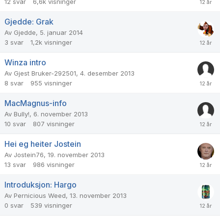
12
svar
6,6k
visninger
Gjedde: Grak
Av
Gjedde
,
5. januar 2014
3
svar
1,2k
visninger
Winza intro
Av
Gjest Bruker-292501
,
4. desember 2013
8
svar
955
visninger
MacMagnus-info
Av
Bully!
,
6. november 2013
10
svar
807
visninger
Hei eg heiter Jostein
Av
Jostein76
,
19. november 2013
13
svar
986
visninger
Introduksjon: Hargo
Av
Pernicious Weed
,
13. november 2013
0
svar
539
visninger