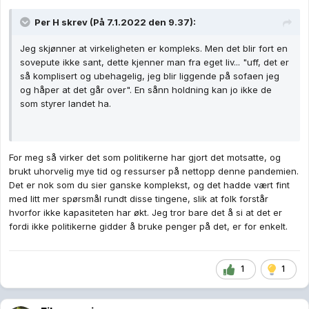
Per H
skrev (På 7.1.2022 den 9.37):
Jeg skjønner at virkeligheten er kompleks. Men det blir fort en
sovepute ikke sant, dette kjenner man fra eget liv... "uff, det er
så komplisert og ubehagelig, jeg blir liggende på sofaen jeg
og håper at det går over". En sånn holdning kan jo ikke de
som styrer landet ha.
For meg så virker det som politikerne har gjort det motsatte, og
brukt uhorvelig mye tid og ressurser på nettopp denne pandemien.
Det er nok som du sier ganske komplekst, og det hadde vært fint
med litt mer spørsmål rundt disse tingene, slik at folk forstår
hvorfor ikke kapasiteten har økt. Jeg tror bare det å si at det er
fordi ikke politikerne gidder å bruke penger på det, er for enkelt.
1
1