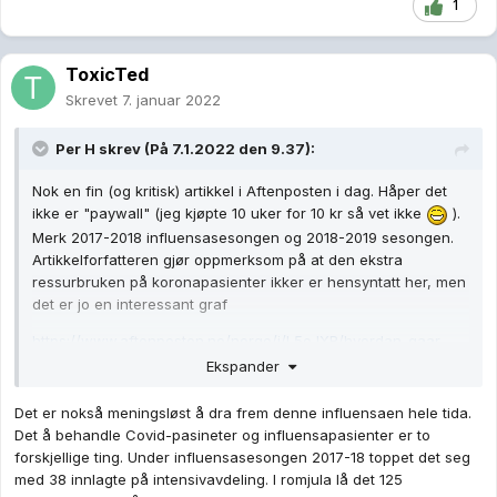
1
ToxicTed
Skrevet
7. januar 2022
Per H
skrev (På 7.1.2022 den 9.37):
Nok en fin (og kritisk) artikkel i Aftenposten i dag. Håper det
ikke er "paywall" (jeg kjøpte 10 uker for 10 kr så vet ikke
).
Merk 2017-2018 influensasesongen og 2018-2019 sesongen.
Artikkelforfatteren gjør oppmerksom på at den ekstra
ressurbruken på koronapasienter ikker er hensyntatt her, men
det er jo en interessant graf
https://www.aftenposten.no/norge/i/L5eJXR/hvordan-gaar-
det-egentlig-med-sykehusene-naa-ligger-faerre-pasienter-
Ekspander
inn
Det er nokså meningsløst å dra frem denne influensaen hele tida.
Det å behandle Covid-pasineter og influensapasienter er to
forskjellige ting. Under influensasesongen 2017-18 toppet det seg
med 38 innlagte på intensivavdeling. I romjula lå det 125