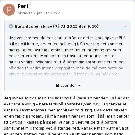
Per H
Skrevet
7. januar 2022
Baranladion
skrev (På 7.1.2022 den 9.20):
Jeg vet ikke hva de har gjort, derfor er det et godt spørsmål å
stille politikerne, det er jeg helt enig i. Så ser jeg det kommer
mange gode løsningsforslag, men det er ingenting her som
heller er enkelt. Man kan feks hasteutdanne (hvis det er
mulig) vanlige sykepleiere til å behandle koronapasienter, og
således få bedre intensivkapasitet, men da må man sette av
allerede overarbeidet personell til å trene de, og når de er
ferdig trenet, så mangler du jo sykepleiere, siden de nå er
Ekspander
intensivsykepleiere. Å utdanne nye sykepleiere tar tid.
Man kunne gitt bedre betingelser, helt klart, men det å gjøre
Jeg synes at hvis man erklærer noe å være en pandemi, så er det
dette blir ekstremt dyrt på sikt, og vil når pandemien er over
ekstremt alvorlig - bare tenk på spanskesyken osv. Jeg tenker at
kanskje føre til enda dårligere behandlingstilbud siden det nå
det kan sammenlignes med mobilisering til krig. Hvis dette virkelig
er veldig dyrt å ha folk ansatt på sykehusene.
er en farlig pandemi, så må nesten hensyn som "ååå, men det blir
litt dyrt da!" kastes på sjøen. Vi har jo vært villige til å påføre
samfunnet milliardtap ved å stenge ned, kanskje man kunne valgt
en annen strategi med å heller bruke litt mer penger, som netto