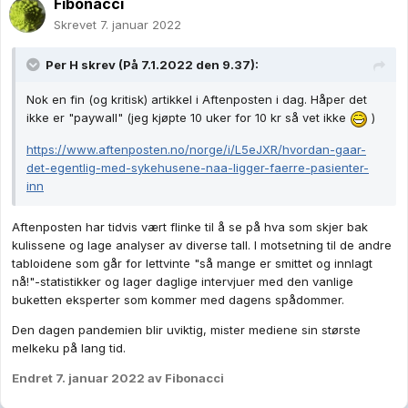
Fibonacci
Skrevet
7. januar 2022
Per H
skrev (På 7.1.2022 den 9.37):
Nok en fin (og kritisk) artikkel i Aftenposten i dag. Håper det
ikke er "paywall" (jeg kjøpte 10 uker for 10 kr så vet ikke
)
https://www.aftenposten.no/norge/i/L5eJXR/hvordan-gaar-
det-egentlig-med-sykehusene-naa-ligger-faerre-pasienter-
inn
Aftenposten har tidvis vært flinke til å se på hva som skjer bak
kulissene og lage analyser av diverse tall. I motsetning til de andre
tabloidene som går for lettvinte "så mange er smittet og innlagt
nå!"-statistikker og lager daglige intervjuer med den vanlige
buketten eksperter som kommer med dagens spådommer.
Den dagen pandemien blir uviktig, mister mediene sin største
melkeku på lang tid.
Endret
7. januar 2022
av Fibonacci