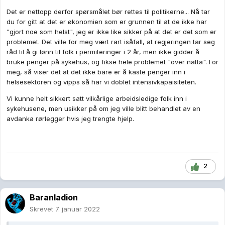
absurd er det ikke at vi må holde oss innenfor denne når det
Det er nettopp derfor spørsmålet bør rettes til politikerne... Nå tar
er pandemi? tror man ikke på alvorligheten i ordet "pandemi"
du for gitt at det er økonomien som er grunnen til at de ikke har
da? jeg skjønner virkelig ikke tankegangen. Kunne man ikke
"gjort noe som helst", jeg er ikke like sikker på at det er det som er
gitt noen ekstrabeviligninger som monnet? det er jo ikke
problemet. Det ville for meg vært rart isåfall, at regjeringen tar seg
umulig?
råd til å gi lønn til folk i permiteringer i 2 år, men ikke gidder å
Man må også senke kravene til kompetanse når det røyner på.
bruke penger på sykehus, og fikse hele problemet "over natta". For
Tenk på andre verdenskrig da, når husmødre ble kalt inn for å
meg, så viser det at det ikke bare er å kaste penger inn i
produsere ammunisjon for mennene som var ute og kjempet...
helsesektoren og vipps så har vi doblet intensivkapaisiteten.
var sikkert også ganske mange husmødre som plutselig var
Vi kunne helt sikkert satt vilkårlige arbeidsledige folk inn i
"sykepleiere" når mennene kom hjem fra krigen med skader.
sykehusene, men usikker på om jeg ville blitt behandlet av en
Våre politikere bare sitter bare og sier: åååå, vet nå ikke.... det
avdanka rørlegger hvis jeg trengte hjelp.
blir litt dyrt da.... tar lang tid å utdanne nye folk.... nja..... vet ikke
helt.... penger.....
Det er noe som skurrer med dette narrativet. Vi kan ikke både
ha den verste helsekatastrofen i moderne tid (pandemien) og
2
samtidig sitte og tvinne tommeltotter med pengene våre. Vi har
12.000+ milliarder på bok for svingende!
Baranladion
Skrevet
7. januar 2022