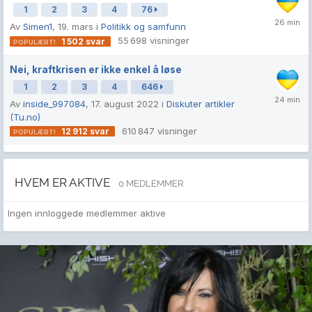
1
2
3
4
76
Av
Simen1
,
19. mars
i
Politikk og samfunn
55 698
visninger
1 502
svar
Nei, kraftkrisen er ikke enkel å løse
1
2
3
4
646
Av
inside_997084
,
17. august 2022
i
Diskuter artikler
(Tu.no)
610 847
visninger
12 912
svar
HVEM ER AKTIVE
0 MEDLEMMER
Ingen innloggede medlemmer aktive