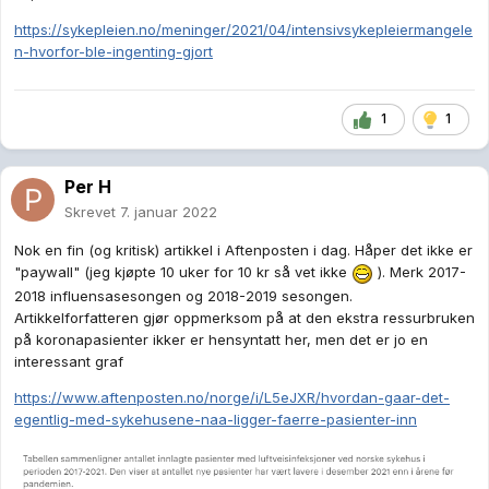
https://sykepleien.no/meninger/2021/04/intensivsykepleiermangele
n-hvorfor-ble-ingenting-gjort
1
1
Per H
Skrevet
7. januar 2022
Nok en fin (og kritisk) artikkel i Aftenposten i dag. Håper det ikke er
"paywall" (jeg kjøpte 10 uker for 10 kr så vet ikke
). Merk 2017-
2018 influensasesongen og 2018-2019 sesongen.
Artikkelforfatteren gjør oppmerksom på at den ekstra ressurbruken
på koronapasienter ikker er hensyntatt her, men det er jo en
interessant graf
https://www.aftenposten.no/norge/i/L5eJXR/hvordan-gaar-det-
egentlig-med-sykehusene-naa-ligger-faerre-pasienter-inn