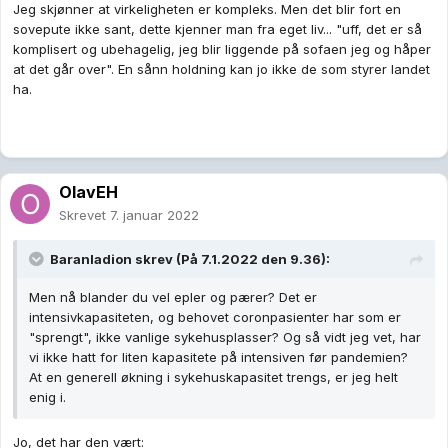
Jeg skjønner at virkeligheten er kompleks. Men det blir fort en
sovepute ikke sant, dette kjenner man fra eget liv... "uff, det er så
komplisert og ubehagelig, jeg blir liggende på sofaen jeg og håper
at det går over". En sånn holdning kan jo ikke de som styrer landet
ha.
OlavEH
Skrevet
7. januar 2022
Baranladion
skrev (På 7.1.2022 den 9.36):
Men nå blander du vel epler og pærer? Det er
intensivkapasiteten, og behovet coronpasienter har som er
"sprengt", ikke vanlige sykehusplasser? Og så vidt jeg vet, har
vi ikke hatt for liten kapasitete på intensiven før pandemien?
At en generell økning i sykehuskapasitet trengs, er jeg helt
enig i.
Jo, det har den vært: