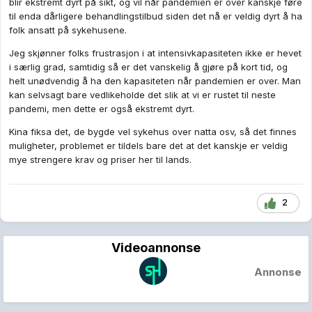
blir ekstremt dyrt på sikt, og vil når pandemien er over kanskje føre
til enda dårligere behandlingstilbud siden det nå er veldig dyrt å ha
folk ansatt på sykehusene.
Jeg skjønner folks frustrasjon i at intensivkapasiteten ikke er hevet
i særlig grad, samtidig så er det vanskelig å gjøre på kort tid, og
helt unødvendig å ha den kapasiteten når pandemien er over. Man
kan selvsagt bare vedlikeholde det slik at vi er rustet til neste
pandemi, men dette er også ekstremt dyrt.
Kina fiksa det, de bygde vel sykehus over natta osv, så det finnes
muligheter, problemet er tildels bare det at det kanskje er veldig
mye strengere krav og priser her til lands.
2
Videoannonse
Annonse