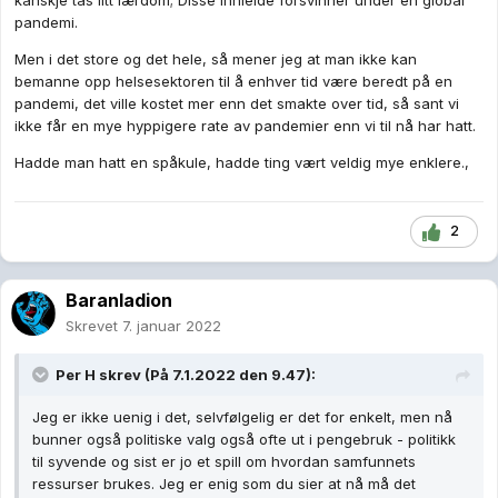
kanskje tas litt lærdom; Disse innleide forsvinner under en global
pandemi.
Men i det store og det hele, så mener jeg at man ikke kan
bemanne opp helsesektoren til å enhver tid være beredt på en
pandemi, det ville kostet mer enn det smakte over tid, så sant vi
ikke får en mye hyppigere rate av pandemier enn vi til nå har hatt.
Hadde man hatt en spåkule, hadde ting vært veldig mye enklere.,
2
Baranladion
Skrevet
7. januar 2022
Per H
skrev (På 7.1.2022 den 9.47):
Jeg er ikke uenig i det, selvfølgelig er det for enkelt, men nå
bunner også politiske valg også ofte ut i pengebruk - politikk
til syvende og sist er jo et spill om hvordan samfunnets
ressurser brukes. Jeg er enig som du sier at nå må det