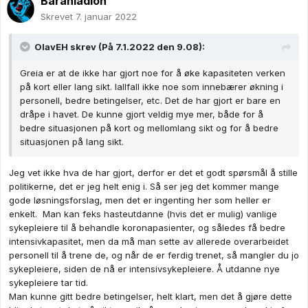
Baranladion
Skrevet
7. januar 2022
OlavEH
skrev (På 7.1.2022 den 9.08):
Greia er at de ikke har gjort noe for å øke kapasiteten verken
på kort eller lang sikt. Iallfall ikke noe som innebærer økning i
personell, bedre betingelser, etc. Det de har gjort er bare en
dråpe i havet. De kunne gjort veldig mye mer, både for å
bedre situasjonen på kort og mellomlang sikt og for å bedre
situasjonen på lang sikt.
Jeg vet ikke hva de har gjort, derfor er det et godt spørsmål å stille
politikerne, det er jeg helt enig i. Så ser jeg det kommer mange
gode løsningsforslag, men det er ingenting her som heller er
enkelt. Man kan feks hasteutdanne (hvis det er mulig) vanlige
sykepleiere til å behandle koronapasienter, og således få bedre
intensivkapasitet, men da må man sette av allerede overarbeidet
personell til å trene de, og når de er ferdig trenet, så mangler du jo
sykepleiere, siden de nå er intensivsykepleiere. Å utdanne nye
sykepleiere tar tid.
Man kunne gitt bedre betingelser, helt klart, men det å gjøre dette