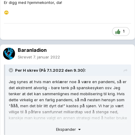
Er digg med hjemmekontor, da!
er pandemi? tror man ikke på alvorligheten i ordet "pandemi"
da? jeg skjønner virkelig ikke tankegangen. Kunne man ikke
🙄
gitt noen ekstrabeviligninger som monnet? det er jo ikke
umulig?
Man må også senke kravene til kompetanse når det røyner på.
1
Tenk på andre verdenskrig da, når husmødre ble kalt inn for å
produsere ammunisjon for mennene som var ute og kjempet...
var sikkert også ganske mange husmødre som plutselig var
Baranladion
"sykepleiere" når mennene kom hjem fra krigen med skader.
Skrevet
7. januar 2022
Våre politikere bare sitter bare og sier: åååå, vet nå ikke.... det
Per H
skrev (På 7.1.2022 den 9.30):
blir litt dyrt da.... tar lang tid å utdanne nye folk.... nja..... vet ikke
helt.... penger.....
Jeg synes at hvis man erklærer noe å være en pandemi, så er
Det er noe som skurrer med dette narrativet. Vi kan ikke både
det ekstremt alvorlig - bare tenk på spanskesyken osv. Jeg
ha den verste helsekatastrofen i moderne tid (pandemien) og
tenker at det kan sammenlignes med mobilisering til krig. Hvis
samtidig sitte og tvinne tommeltotter med pengene våre, og
dette virkelig er en farlig pandemi, så må nesten hensyn som
ikke gjøre noe med kapasiteten. Vi har 12.000+ milliarder på
"ååå, men det blir litt dyrt da!" kastes på sjøen. Vi har jo vært
bok for svingende!
villige til å påføre samfunnet milliardtap ved å stenge ned,
kanskje man kunne valgt en annen strategi med å heller bruke
litt mer penger, som netto også kanskje hadde kostet
Ekspander
samfunnet mindre? Ta handlingsregelen for eksempel. Hvor