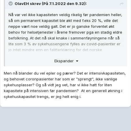
OlavEH
skrev (På 7.1.2022 den 9.32):
Nå var vel ikke kapasiteten veldig rikelig før pandemien heller,
så om permanent kapasitet ble økt med f.eks 20 %, ville det
neppe vært noe veldig galt. Det er jo ganske forventet økt
behov for helsetjenester i årene fremover pga en stadig eldre
befolkning. At det nå skal knake i sammenføyningene når så
lite som 3 % av sykehussengene fylles av covid-pasienter er
jo intet mindre enn en falitterklæring for det norske
helsesystemet.
Ekspander
Men nå blander du vel epler og pærer? Det er intensivkapasiteten,
og behovet coronpasienter har som er "sprengt", ikke vanlige
sykehusplasser? Og så vidt jeg vet, har vi ikke hatt for liten
kapasitete på intensiven før pandemien? At en generell økning i
sykehuskapasitet trengs, er jeg helt enig i.