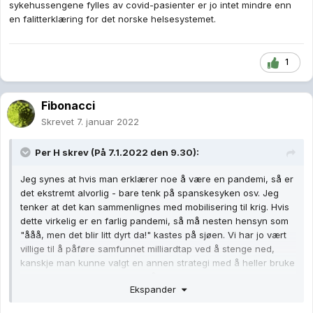
sykehussengene fylles av covid-pasienter er jo intet mindre enn
en falitterklæring for det norske helsesystemet.
1
Fibonacci
Skrevet
7. januar 2022
Per H
skrev (På 7.1.2022 den 9.30):
Jeg synes at hvis man erklærer noe å være en pandemi, så er
det ekstremt alvorlig - bare tenk på spanskesyken osv. Jeg
tenker at det kan sammenlignes med mobilisering til krig. Hvis
dette virkelig er en farlig pandemi, så må nesten hensyn som
"ååå, men det blir litt dyrt da!" kastes på sjøen. Vi har jo vært
villige til å påføre samfunnet milliardtap ved å stenge ned,
kanskje man kunne valgt en annen strategi med å heller bruke
litt mer penger, som netto også kanskje hadde kostet
Ekspander
samfunnet mindre? Ta handlingsregelen for eksempel. Hvor
absurd er det ikke at vi må holde oss innenfor denne når det