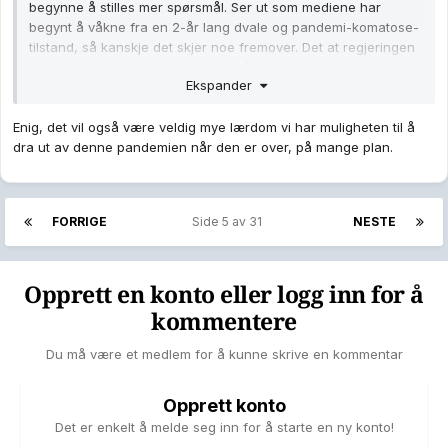
begynne å stilles mer spørsmål. Ser ut som mediene har
begynt å våkne fra en 2-år lang dvale og pandemi-komatose-
tilstand, så kanskje det skjer noe fremover. Det at regjeringen
er en mindretallsregjerning er også positivt for å bli stilt litt til
Ekspander
veggs.
Enig, det vil også være veldig mye lærdom vi har muligheten til å
dra ut av denne pandemien når den er over, på mange plan.
FORRIGE
Side 5 av 31
NESTE
Opprett en konto eller logg inn for å
kommentere
Du må være et medlem for å kunne skrive en kommentar
Opprett konto
Det er enkelt å melde seg inn for å starte en ny konto!