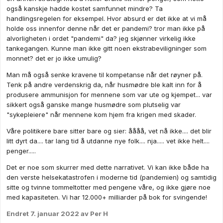
også kanskje hadde kostet samfunnet mindre? Ta
handlingsregelen for eksempel. Hvor absurd er det ikke at vi må
holde oss innenfor denne når det er pandemi? tror man ikke på
alvorligheten i ordet "pandemi" da? jeg skjønner virkelig ikke
tankegangen. Kunne man ikke gitt noen ekstrabeviligninger som
monnet? det er jo ikke umulig?
Man må også senke kravene til kompetanse når det røyner på.
Tenk på andre verdenskrig da, når husmødre ble kalt inn for å
produsere ammunisjon for mennene som var ute og kjempet... var
sikkert også ganske mange husmødre som plutselig var
"sykepleiere" når mennene kom hjem fra krigen med skader.
Våre politikere bare sitter bare og sier: åååå, vet nå ikke.... det blir
litt dyrt da.... tar lang tid å utdanne nye folk.... nja..... vet ikke helt....
penger.....
Det er noe som skurrer med dette narrativet. Vi kan ikke både ha
den verste helsekatastrofen i moderne tid (pandemien) og samtidig
sitte og tvinne tommeltotter med pengene våre, og ikke gjøre noe
med kapasiteten. Vi har 12.000+ milliarder på bok for svingende!
Endret
7. januar 2022
av Per H