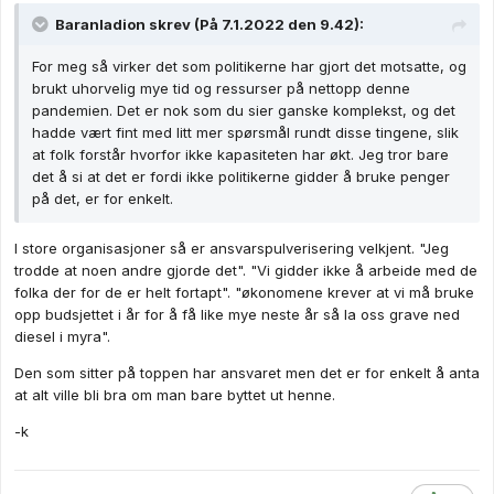
Baranladion
skrev (På 7.1.2022 den 9.42):
For meg så virker det som politikerne har gjort det motsatte, og
brukt uhorvelig mye tid og ressurser på nettopp denne
pandemien. Det er nok som du sier ganske komplekst, og det
hadde vært fint med litt mer spørsmål rundt disse tingene, slik
at folk forstår hvorfor ikke kapasiteten har økt. Jeg tror bare
det å si at det er fordi ikke politikerne gidder å bruke penger
på det, er for enkelt.
I store organisasjoner så er ansvarspulverisering velkjent. "Jeg
trodde at noen andre gjorde det". "Vi gidder ikke å arbeide med de
folka der for de er helt fortapt". "økonomene krever at vi må bruke
opp budsjettet i år for å få like mye neste år så la oss grave ned
diesel i myra".
Den som sitter på toppen har ansvaret men det er for enkelt å anta
at alt ville bli bra om man bare byttet ut henne.
-k