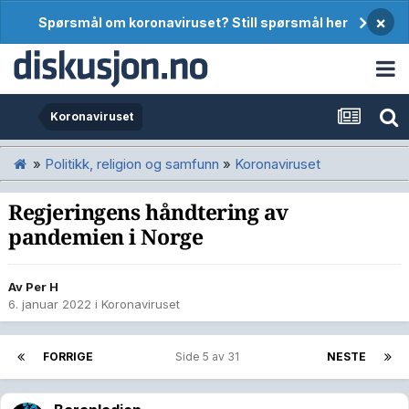
×
Spørsmål om koronaviruset? Still spørsmål her
Koronaviruset
»
Politikk, religion og samfunn
»
Koronaviruset
Regjeringens håndtering av
pandemien i Norge
Av
Per H
6. januar 2022
i
Koronaviruset
FORRIGE
Side 5 av 31
NESTE