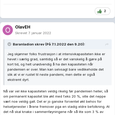
2
OlavEH
Skrevet
7. januar 2022
Baranladion
skrev (På 7.1.2022 den 9.20):
Jeg skjønner folks frustrasjon i at intensivkapasiteten ikke er
hevet i særlig grad, samtidig så er det vanskelig å gjøre på
kort tid, og helt unødvendig å ha den kapasiteten når
pandemien er over. Man kan selvsagt bare vedlikeholde det
slik at vi er rustet til neste pandemi, men dette er også
ekstremt dyrt.
Nå var vel ikke kapasiteten veldig rikelig før pandemien heller, så
om permanent kapasitet ble økt med f.eks 20 %, ville det neppe
vært noe veldig galt. Det er jo ganske forventet økt behov for
helsetjenester i årene fremover pga en stadig eldre befolkning. At
det nå skal knake i sammenføyningene når så lite som 3 % av