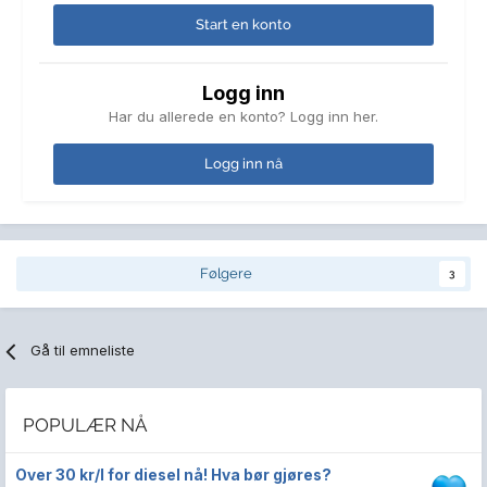
Start en konto
Logg inn
Har du allerede en konto? Logg inn her.
Logg inn nå
Følgere
3
Gå til emneliste
POPULÆR NÅ
Over 30 kr/l for diesel nå! Hva bør gjøres?