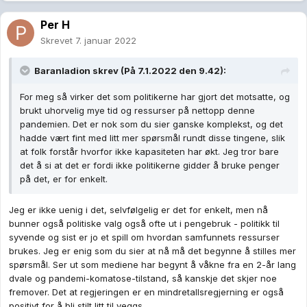
Per H
Skrevet
7. januar 2022
Baranladion
skrev (På 7.1.2022 den 9.42):
For meg så virker det som politikerne har gjort det motsatte, og
brukt uhorvelig mye tid og ressurser på nettopp denne
pandemien. Det er nok som du sier ganske komplekst, og det
hadde vært fint med litt mer spørsmål rundt disse tingene, slik
at folk forstår hvorfor ikke kapasiteten har økt. Jeg tror bare
det å si at det er fordi ikke politikerne gidder å bruke penger
på det, er for enkelt.
Jeg er ikke uenig i det, selvfølgelig er det for enkelt, men nå
bunner også politiske valg også ofte ut i pengebruk - politikk til
syvende og sist er jo et spill om hvordan samfunnets ressurser
brukes. Jeg er enig som du sier at nå må det begynne å stilles mer
spørsmål. Ser ut som mediene har begynt å våkne fra en 2-år lang
dvale og pandemi-komatose-tilstand, så kanskje det skjer noe
fremover. Det at regjeringen er en mindretallsregjerning er også
positivt for å bli stilt litt til veggs.