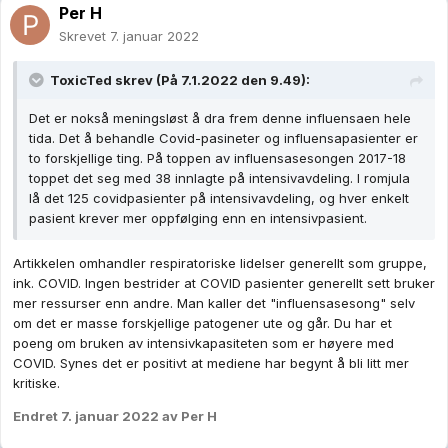
Per H
Skrevet
7. januar 2022
ToxicTed
skrev (På 7.1.2022 den 9.49):
Det er nokså meningsløst å dra frem denne influensaen hele
tida. Det å behandle Covid-pasineter og influensapasienter er
to forskjellige ting. På toppen av influensasesongen 2017-18
toppet det seg med 38 innlagte på intensivavdeling. I romjula
lå det 125 covidpasienter på intensivavdeling, og hver enkelt
pasient krever mer oppfølging enn en intensivpasient.
Artikkelen omhandler respiratoriske lidelser generellt som gruppe,
ink. COVID. Ingen bestrider at COVID pasienter generellt sett bruker
mer ressurser enn andre. Man kaller det "influensasesong" selv
om det er masse forskjellige patogener ute og går. Du har et
poeng om bruken av intensivkapasiteten som er høyere med
COVID. Synes det er positivt at mediene har begynt å bli litt mer
kritiske.
Endret
7. januar 2022
av Per H