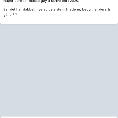
Håper dere får masse gøy å skrive om i 2020.
Ser det har dabbet mye av de siste månedene, begynner dere å
gå lei?
?