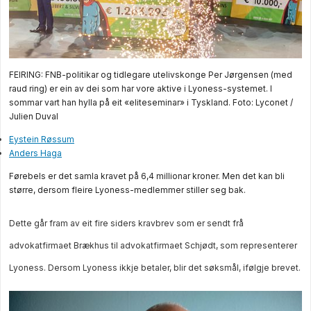
FEIRING: FNB-politikar og tidlegare utelivskonge Per Jørgensen (med
raud ring) er ein av dei som har vore aktive i Lyoness-systemet. I
sommar vart han hylla på eit «eliteseminar» i Tyskland.
Foto: Lyconet /
Julien Duval
Eystein Røssum
Anders Haga
Førebels er det samla kravet på 6,4 millionar kroner. Men det kan bli
større, dersom fleire Lyoness-medlemmer stiller seg bak.
Dette går fram av eit fire siders kravbrev som er sendt frå
advokatfirmaet Brækhus til advokatfirmaet Schjødt, som representerer
Lyoness. Dersom Lyoness ikkje betaler, blir det søksmål, ifølgje brevet.