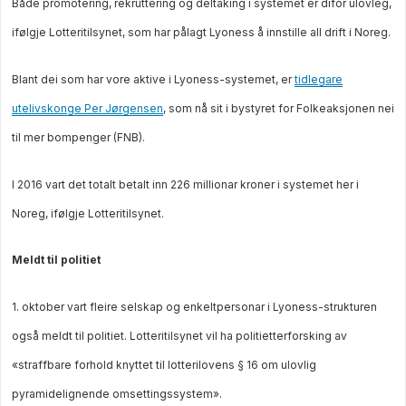
Både promotering, rekruttering og deltaking i systemet er difor ulovleg,
ifølgje Lotteritilsynet, som har pålagt Lyoness å innstille all drift i Noreg.
Blant dei som har vore aktive i Lyoness-systemet, er
tidlegare
utelivskonge Per Jørgensen
, som nå sit i bystyret for Folkeaksjonen nei
til mer bompenger (FNB).
I 2016 vart det totalt betalt inn 226 millionar kroner i systemet her i
Noreg, ifølgje Lotteritilsynet.
Meldt til politiet
1. oktober vart fleire selskap og enkeltpersonar i Lyoness-strukturen
også meldt til politiet. Lotteritilsynet vil ha politietterforsking av
«straffbare forhold knyttet til lotterilovens § 16 om ulovlig
pyramidelignende omsettingssystem».