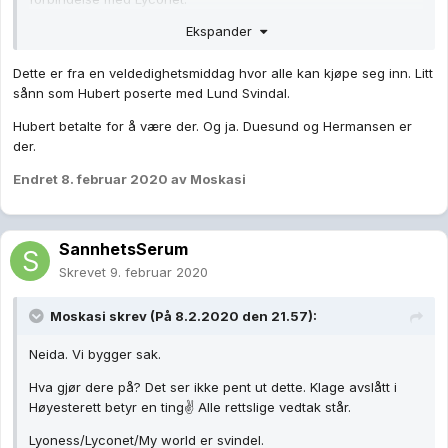
Ekspander
Dette er fra en veldedighetsmiddag hvor alle kan kjøpe seg inn. Litt
sånn som Hubert poserte med Lund Svindal.
Hubert betalte for å være der. Og ja. Duesund og Hermansen er
der.
Endret
8. februar 2020
av Moskasi
SannhetsSerum
Skrevet
9. februar 2020
Moskasi
skrev (På 8.2.2020 den 21.57):
Neida. Vi bygger sak.
Hva gjør dere på? Det ser ikke pent ut dette. Klage avslått i
Høyesterett betyr en ting✌ Alle rettslige vedtak står.
Lyoness/Lyconet/My world er svindel.