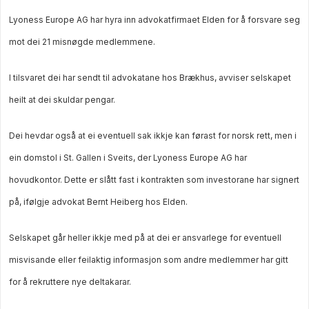
Lyoness Europe AG har hyra inn advokatfirmaet Elden for å forsvare seg
mot dei 21 misnøgde medlemmene.
I tilsvaret dei har sendt til advokatane hos Brækhus, avviser selskapet
heilt at dei skuldar pengar.
Dei hevdar også at ei eventuell sak ikkje kan førast for norsk rett, men i
ein domstol i St. Gallen i Sveits, der Lyoness Europe AG har
hovudkontor. Dette er slått fast i kontrakten som investorane har signert
på, ifølgje advokat Bernt Heiberg hos Elden.
Selskapet går heller ikkje med på at dei er ansvarlege for eventuell
misvisande eller feilaktig informasjon som andre medlemmer har gitt
for å rekruttere nye deltakarar.