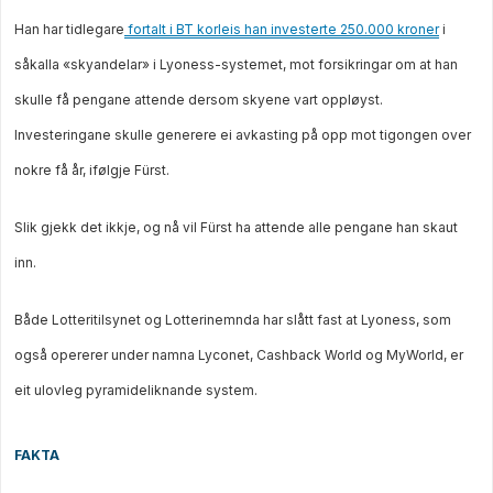
Han har tidlegare
fortalt i BT korleis han investerte 250.000 kroner
i
såkalla «skyandelar» i Lyoness-systemet, mot forsikringar om at han
skulle få pengane attende dersom skyene vart oppløyst.
Investeringane skulle generere ei avkasting på opp mot tigongen over
nokre få år, ifølgje Fürst.
Slik gjekk det ikkje, og nå vil Fürst ha attende alle pengane han skaut
inn.
Både Lotteritilsynet og Lotterinemnda har slått fast at Lyoness, som
også opererer under namna Lyconet, Cashback World og MyWorld, er
eit ulovleg pyramideliknande system.
FAKTA