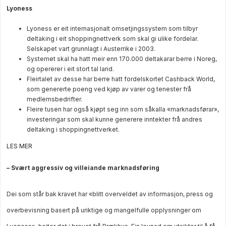
Lyoness
Lyoness er eit internasjonalt omsetjingssystem som tilbyr
deltaking i eit shoppingnettverk som skal gi ulike fordelar.
Selskapet vart grunnlagt i Austerrike i 2003.
Systemet skal ha hatt meir enn 170.000 deltakarar berre i Noreg,
og opererer i eit stort tal land.
Fleirtalet av desse har berre hatt fordelskortet Cashback World,
som genererte poeng ved kjøp av varer og tenester frå
medlemsbedrifter.
Fleire tusen har også kjøpt seg inn som såkalla «marknadsførar»,
investeringar som skal kunne generere inntekter frå andres
deltaking i shoppingnettverket.
LES MER
– Svært aggressiv og villeiande marknadsføring
Dei som står bak kravet har «blitt overveldet av informasjon, press og
overbevisning basert på uriktige og mangelfulle opplysninger om