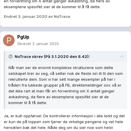
en forventning om X antall ganger avkastning, da flere av
eksemplene spesifikt sier at de kommer til å få dette.
Endret
3. januar 2020
av NoTrace
PgUp
Skrevet
3. januar 2020
NoTrace
skrev (På 3.1.2020 den 8.42):
Når man ser de enormt komplekse strukturene som dette
selskapet lirer av seg, så setter nok de fleste sin lit til den som
rekrutterte dem. Som vi har sett mange eksempler på her i
tråden fra lukkede grupper på FB, direktemeldinger osv. så er
det ikke rart at man får en forventning om X antall ganger
avkastning, da flere av eksemplene spesifikt sier at de
kommer til å få dette.
Ja, er kult-oppførsel. De kontrollerer informasjon i alle ledd og det
er kun de på toppen som tjener de virkelige pengene og vet hele
hensikten bak det hele. Nåde deg om du sier noe som helst