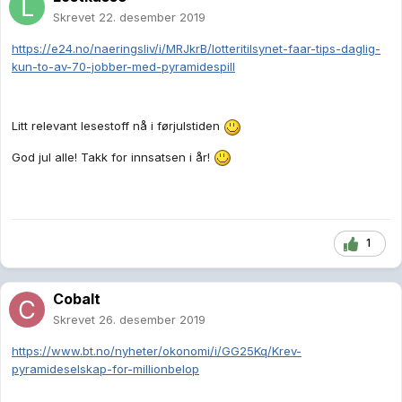
Skrevet
22. desember 2019
https://e24.no/naeringsliv/i/MRJkrB/lotteritilsynet-faar-tips-daglig-
kun-to-av-70-jobber-med-pyramidespill
Litt relevant lesestoff nå i førjulstiden
God jul alle! Takk for innsatsen i år!
1
Cobalt
Skrevet
26. desember 2019
https://www.bt.no/nyheter/okonomi/i/GG25Kq/Krev-
pyramideselskap-for-millionbelop