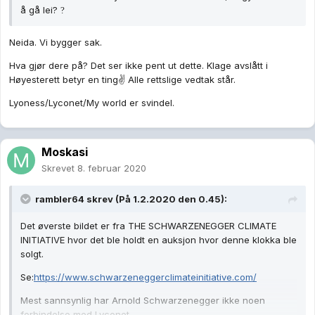
å gå lei?
?
Neida. Vi bygger sak.
Hva gjør dere på? Det ser ikke pent ut dette. Klage avslått i
Høyesterett betyr en ting✌ Alle rettslige vedtak står.
Lyoness/Lyconet/My world er svindel.
Moskasi
Skrevet
8. februar 2020
rambler64
skrev (På 1.2.2020 den 0.45):
Det øverste bildet er fra THE SCHWARZENEGGER CLIMATE
INITIATIVE hvor det ble holdt en auksjon hvor denne klokka ble
solgt.
Se:
https://www.schwarzeneggerclimateinitiative.com/
Mest sannsynlig har Arnold Schwarzenegger ikke noen
forbindelse med Lyconet.