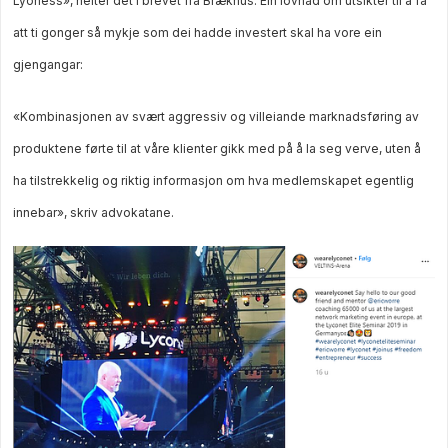
Lyoness», heiter det i brevet frå Brækhus. Ein lovnad om utsikter til å få
att ti gonger så mykje som dei hadde investert skal ha vore ein
gjengangar:
«Kombinasjonen av svært aggressiv og villeiande marknadsføring av
produktene førte til at våre klienter gikk med på å la seg verve, uten å
ha tilstrekkelig og riktig informasjon om hva medlemskapet egentlig
innebar», skriv advokatane.