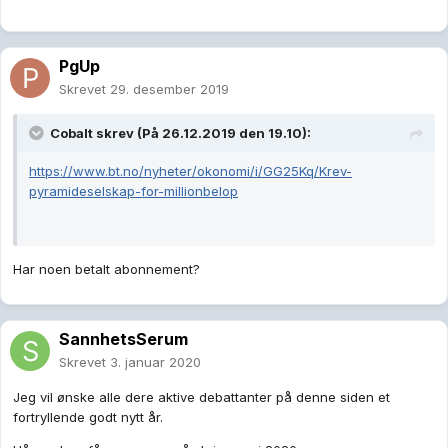
PgUp
Skrevet
29. desember 2019
Cobalt
skrev (På 26.12.2019 den 19.10):
https://www.bt.no/nyheter/okonomi/i/GG25Kq/Krev-
pyramideselskap-for-millionbelop
Har noen betalt abonnement?
SannhetsSerum
Skrevet
3. januar 2020
Jeg vil ønske alle dere aktive debattanter på denne siden et
fortryllende godt nytt år.