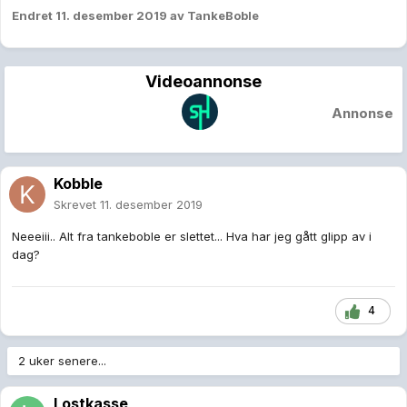
Endret
11. desember 2019
av TankeBoble
Videoannonse
Annonse
Kobble
Skrevet
11. desember 2019
Neeeiii.. Alt fra tankeboble er slettet... Hva har jeg gått glipp av i
dag?
4
2 uker senere...
Lostkasse