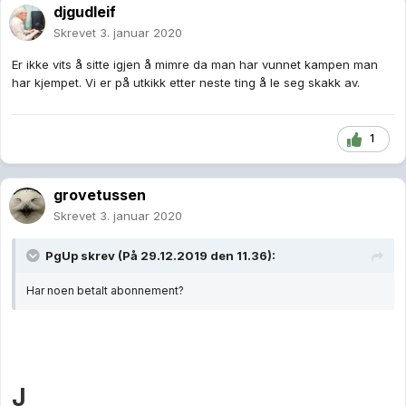
djgudleif
Skrevet
3. januar 2020
Er ikke vits å sitte igjen å mimre da man har vunnet kampen man
har kjempet. Vi er på utkikk etter neste ting å le seg skakk av.
1
grovetussen
Skrevet
3. januar 2020
PgUp
skrev (På 29.12.2019 den 11.36):
Har noen betalt abonnement?
J