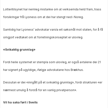
Lotteritilsynet har nemleg mistanke om at verksemda held fram, trass
forsikringar frå Lyoness om at dei har stengt ned i Noreg.
Samtidig har Lyoness’ advokatar varsla eit søksmål mot staten, for å få
omgjort vedtaket om at forretningskonseptet er ulovleg.
«Svikaktig grunnlag»
Fordi heile systemet er stempla som ulovleg, er også avtalene dei 21
har signert på ugyldige, ifølgje advokatane hos Brækhus.
Dessutan er
dei «inngått på et svikaktig grunnlag», fordi strukturen «er
nærmest umulig å forstå for en vanlig privatperson».
Vil ha saka ført i Sveits