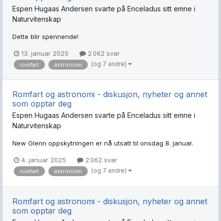
Espen Hugaas Andersen
svarte på
Enceladus
sitt emne i
Naturvitenskap
Dette blir spennende!
13. januar 2025
2 062 svar
(og 7 andre)
romfart
astronomi
Romfart og astronomi - diskusjon, nyheter og annet
som opptar deg
Espen Hugaas Andersen
svarte på
Enceladus
sitt emne i
Naturvitenskap
New Glenn oppskytningen er nå utsatt til onsdag 8. januar.
4. januar 2025
2 062 svar
(og 7 andre)
romfart
astronomi
Romfart og astronomi - diskusjon, nyheter og annet
som opptar deg