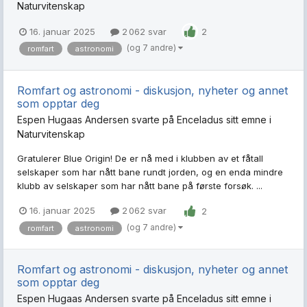
Naturvitenskap
16. januar 2025
2 062 svar
2
(og 7 andre)
romfart
astronomi
Romfart og astronomi - diskusjon, nyheter og annet
som opptar deg
Espen Hugaas Andersen
svarte på
Enceladus
sitt emne i
Naturvitenskap
Gratulerer Blue Origin! De er nå med i klubben av et fåtall
selskaper som har nått bane rundt jorden, og en enda mindre
klubb av selskaper som har nått bane på første forsøk. ...
16. januar 2025
2 062 svar
2
(og 7 andre)
romfart
astronomi
Romfart og astronomi - diskusjon, nyheter og annet
som opptar deg
Espen Hugaas Andersen
svarte på
Enceladus
sitt emne i