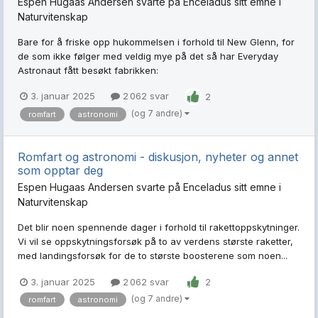
Espen Hugaas Andersen
svarte på
Enceladus
sitt emne i
Naturvitenskap
Bare for å friske opp hukommelsen i forhold til New Glenn, for
de som ikke følger med veldig mye på det så har Everyday
Astronaut fått besøkt fabrikken:
3. januar 2025
2 062 svar
2
(og 7 andre)
romfart
astronomi
Romfart og astronomi - diskusjon, nyheter og annet
som opptar deg
Espen Hugaas Andersen
svarte på
Enceladus
sitt emne i
Naturvitenskap
Det blir noen spennende dager i forhold til rakettoppskytninger.
Vi vil se oppskytningsforsøk på to av verdens største raketter,
med landingsforsøk for de to største boosterene som noen...
3. januar 2025
2 062 svar
2
(og 7 andre)
romfart
astronomi