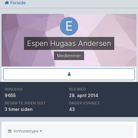
Forside
Espen Hugaas Andersen
Medlemmer
INNLEGG
BLE MED
9 655
28. april 2014
BESØKTE SIDEN SIST
DAGER VUNNET
3 timer siden
43
Innholdstype