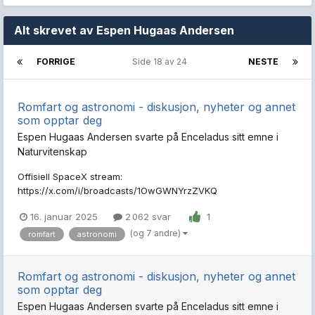
Alt skrevet av Espen Hugaas Andersen
FORRIGE
Side 18 av 24
NESTE
Romfart og astronomi - diskusjon, nyheter og annet
som opptar deg
Espen Hugaas Andersen
svarte på
Enceladus
sitt emne i
Naturvitenskap
Offisiell SpaceX stream:
https://x.com/i/broadcasts/1OwGWNYrzZVKQ
16. januar 2025
2 062 svar
1
(og 7 andre)
romfart
astronomi
Romfart og astronomi - diskusjon, nyheter og annet
som opptar deg
Espen Hugaas Andersen
svarte på
Enceladus
sitt emne i