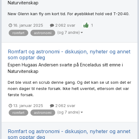
Naturvitenskap
New Glenn kan fly om kort tid. For øyeblikket hold ved T-20:40.
16. januar 2025
2 062 svar
1
(og 7 andre)
romfart
astronomi
Romfart og astronomi - diskusjon, nyheter og annet
som opptar deg
Espen Hugaas Andersen
svarte på
Enceladus
sitt emne i
Naturvitenskap
Det ble visst en scrub denne gang. Og det kan se ut som det er
noen dager til neste forsøk. Ikke helt uventet, ettersom det var
første forsøk.
13. januar 2025
2 062 svar
(og 7 andre)
romfart
astronomi
Romfart og astronomi - diskusjon, nyheter og annet
som opptar deg