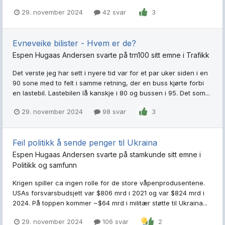
29. november 2024
42 svar
3
Evneveike bilister - Hvem er de?
Espen Hugaas Andersen
svarte på
trn100
sitt emne i
Trafikk
Det verste jeg har sett i nyere tid var for et par uker siden i en
90 sone med to felt i samme retning, der en buss kjørte forbi
en lastebil. Lastebilen lå kanskje i 80 og bussen i 95. Det som...
29. november 2024
98 svar
3
Feil politikk å sende penger til Ukraina
Espen Hugaas Andersen
svarte på
stamkunde
sitt emne i
Politikk og samfunn
Krigen spiller ca ingen rolle for de store våpenprodusentene.
USAs forsvarsbudsjett var $806 mrd i 2021 og var $824 mrd i
2024. På toppen kommer ~$64 mrd i militær støtte til Ukraina...
29. november 2024
106 svar
2