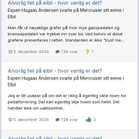
Alvorlig feil på elbil - hvor vanlig er det?
Espen Hugaas Andersen
svarte på
Mercruiser
sitt emne i
Elbil
Man får ut nøyaktige grafer på hvor mye gasspedalen og
bremsepedalen var trykket inn over tid. Ved behov vil disse
grafene presenteres i retten. Standarden er ikke "trust me...
5. desember 2024
728 svar
1
Alvorlig feil på elbil - hvor vanlig er det?
Espen Hugaas Andersen
svarte på
Mercruiser
sitt emne i
Elbil
Jeg er litt usikker på om det er riktig å egentlig sikte noen for
pedalforvirring. Det kan egentlig skje hvem som helst. Det
handler ikke om uaktsomhet.
5. desember 2024
728 svar
2
Alvorlig feil på elbil - hvor vanlig er det?