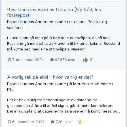
Russlands invasjon av Ukraina [Ny tråd, les
førstepost]
Espen Hugaas Andersen
svarte i et emne i
Politikk og
samfunn
Ukraina kan gå med på å ikke lage atomvåpen, og så kan
Russland gå med på et av kravene til Ukraina, f.eks at Russland
må kvitte seg med sine atomvåpen. Rimelig?
7. desember 2024
92 656 svar
8
Alvorlig feil på elbil - hvor vanlig er det?
Espen Hugaas Andersen
svarte på
Mercruiser
sitt emne i
Elbil
Det er nok mulig for behandlingene av dataene fra
gasspedalen å føre til at feil signal går til motorkontrolleren.
Det er uungåelig at dataene fra sensorene må kombineres og...
6. desember 2024
728 svar
1