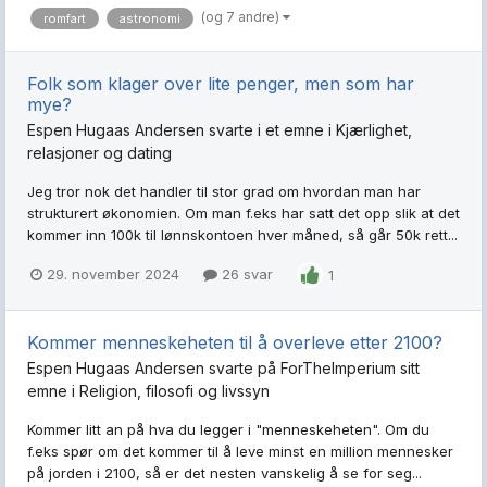
(og 7 andre)
romfart
astronomi
Folk som klager over lite penger, men som har
mye?
Espen Hugaas Andersen
svarte i et emne i
Kjærlighet,
relasjoner og dating
Jeg tror nok det handler til stor grad om hvordan man har
strukturert økonomien. Om man f.eks har satt det opp slik at det
kommer inn 100k til lønnskontoen hver måned, så går 50k rett...
29. november 2024
26 svar
1
Kommer menneskeheten til å overleve etter 2100?
Espen Hugaas Andersen
svarte på
ForTheImperium
sitt
emne i
Religion, filosofi og livssyn
Kommer litt an på hva du legger i "menneskeheten". Om du
f.eks spør om det kommer til å leve minst en million mennesker
på jorden i 2100, så er det nesten vanskelig å se for seg...