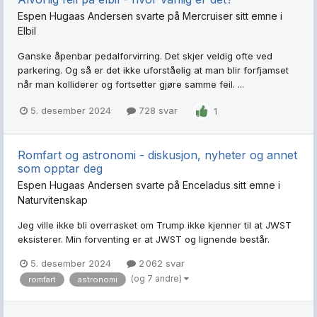
Espen Hugaas Andersen
svarte på
Mercruiser
sitt emne i
Elbil
Ganske åpenbar pedalforvirring. Det skjer veldig ofte ved
parkering. Og så er det ikke uforståelig at man blir forfjamset
når man kolliderer og fortsetter gjøre samme feil. ...
5. desember 2024
728 svar
1
Romfart og astronomi - diskusjon, nyheter og annet
som opptar deg
Espen Hugaas Andersen
svarte på
Enceladus
sitt emne i
Naturvitenskap
Jeg ville ikke bli overrasket om Trump ikke kjenner til at JWST
eksisterer. Min forventing er at JWST og lignende består.
5. desember 2024
2 062 svar
(og 7 andre)
romfart
astronomi