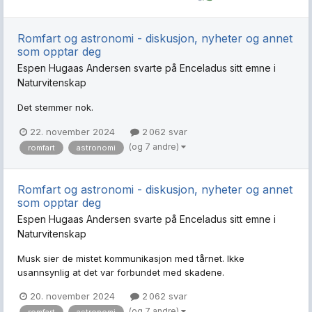
Romfart og astronomi - diskusjon, nyheter og annet
som opptar deg
Espen Hugaas Andersen
svarte på
Enceladus
sitt emne i
Naturvitenskap
Det stemmer nok.
22. november 2024
2 062 svar
(og 7 andre)
romfart
astronomi
Romfart og astronomi - diskusjon, nyheter og annet
som opptar deg
Espen Hugaas Andersen
svarte på
Enceladus
sitt emne i
Naturvitenskap
Musk sier de mistet kommunikasjon med tårnet. Ikke
usannsynlig at det var forbundet med skadene.
20. november 2024
2 062 svar
(og 7 andre)