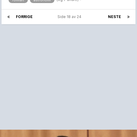
romfart
astronomi
FORRIGE
Side 18 av 24
NESTE