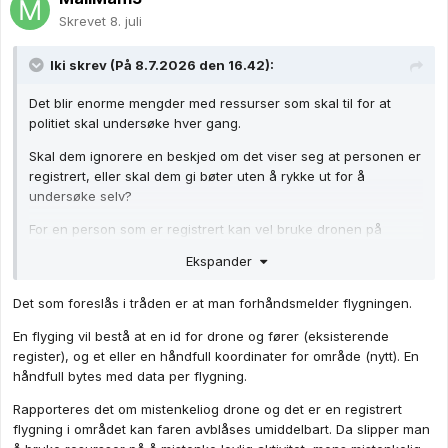
Skrevet
8. juli
Iki
skrev (På 8.7.2026 den 16.42):
Det blir enorme mengder med ressurser som skal til for at
politiet skal undersøke hver gang.
Skal dem ignorere en beskjed om det viser seg at personen er
registrert, eller skal dem gi bøter uten å rykke ut for å
undersøke selv?
For en person som er registrert kan vel bruke dronen på
ulovlig vis?
Ekspander
Det som foreslås i tråden er at man forhåndsmelder flygningen.
En flyging vil bestå at en id for drone og fører (eksisterende
register), og et eller en håndfull koordinater for område (nytt). En
håndfull bytes med data per flygning.
Rapporteres det om mistenkeliog drone og det er en registrert
flygning i området kan faren avblåses umiddelbart. Da slipper man