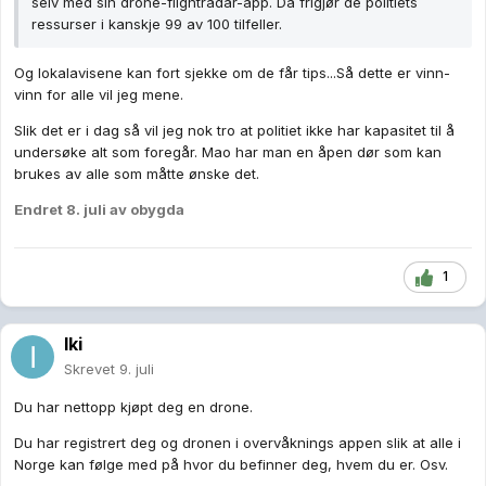
selv med sin drone-flightradar-app. Da frigjør de politiets
ressurser i kanskje 99 av 100 tilfeller.
Og lokalavisene kan fort sjekke om de får tips...Så dette er vinn-
vinn for alle vil jeg mene.
Slik det er i dag så vil jeg nok tro at politiet ikke har kapasitet til å
undersøke alt som foregår. Mao har man en åpen dør som kan
brukes av alle som måtte ønske det.
Endret
8. juli
av obygda
1
Iki
Skrevet
9. juli
Du har nettopp kjøpt deg en drone.
Du har registrert deg og dronen i overvåknings appen slik at alle i
Norge kan følge med på hvor du befinner deg, hvem du er. Osv.