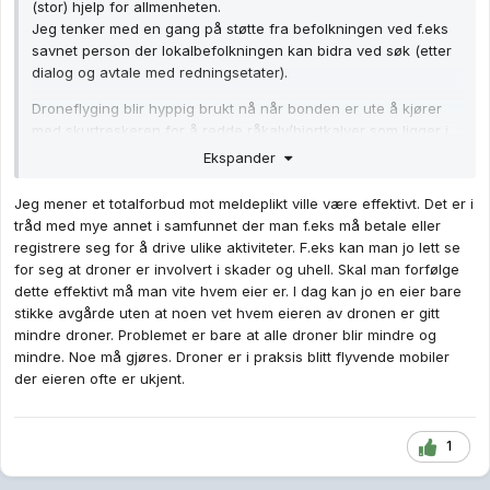
(stor) hjelp for allmenheten.
Jeg tenker med en gang på støtte fra befolkningen ved f.eks
savnet person der lokalbefolkningen kan bidra ved søk (etter
dialog og avtale med redningsetater).
Droneflyging blir hyppig brukt nå når bonden er ute å kjører
med skurtreskeren for å redde råkalv/hjortkalver som ligger i
gresset. F.eks som
Rådyrhjelpen
driver aktivt opplæring av
Ekspander
frivillige til å hjelpe til.
Jeg mener et totalforbud mot meldeplikt ville være effektivt. Det er i
Et enkelt tiltak som automatisk melding om flygetid og lokasjon
tråd med mye annet i samfunnet der man f.eks må betale eller
som blir lagret kan være aktuelt.
registrere seg for å drive ulike aktiviteter. F.eks kan man jo lett se
for seg at droner er involvert i skader og uhell. Skal man forfølge
dette effektivt må man vite hvem eier er. I dag kan jo en eier bare
stikke avgårde uten at noen vet hvem eieren av dronen er gitt
mindre droner. Problemet er bare at alle droner blir mindre og
mindre. Noe må gjøres. Droner er i praksis blitt flyvende mobiler
der eieren ofte er ukjent.
1