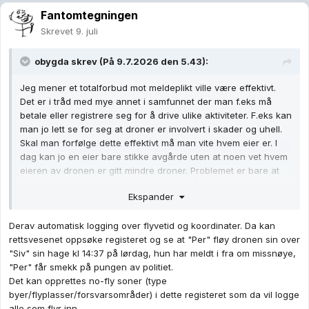
Fantomtegningen
Skrevet
9. juli
obygda
skrev (På 9.7.2026 den 5.43):
Jeg mener et totalforbud mot meldeplikt ville være effektivt.
Det er i tråd med mye annet i samfunnet der man f.eks må
betale eller registrere seg for å drive ulike aktiviteter. F.eks kan
man jo lett se for seg at droner er involvert i skader og uhell.
Skal man forfølge dette effektivt må man vite hvem eier er. I
dag kan jo en eier bare stikke avgårde uten at noen vet hvem
eieren av dronen er gitt mindre droner. Problemet er bare at
alle droner blir mindre og mindre. Noe må gjøres. Droner er i
Ekspander
praksis blitt flyvende mobiler der eieren ofte er ukjent.
Derav automatisk logging over flyvetid og koordinater. Da kan
rettsvesenet oppsøke registeret og se at "Per" fløy dronen sin over
"Siv" sin hage kl 14:37 på lørdag, hun har meldt i fra om missnøye,
"Per" får smekk på pungen av politiet.
Det kan opprettes no-fly soner (type
byer/flyplasser/forsvarsområder) i dette registeret som da vil logge
alle som flyr inn.