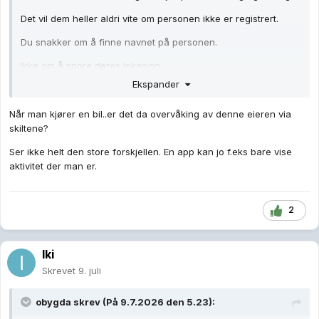
Det vil dem heller aldri vite om personen ikke er registrert.
Du snakker om å finne navnet på personen.
Ikke om å spore deres lokasjon.
Ekspander
Om du kan se hvor en person befinner seg til en hver tid, se
hva dem holder på med og ha all informasjon om denne
Når man kjører en bil..er det da overvåking av denne eieren via
personen tilgjengelig for deg. Hvordan kan det da ikke regnes
skiltene?
som overvåkning av denne personen?
Ser ikke helt den store forskjellen. En app kan jo f.eks bare vise
aktivitet der man er.
2
Iki
Skrevet
9. juli
obygda
skrev (På 9.7.2026 den 5.23):