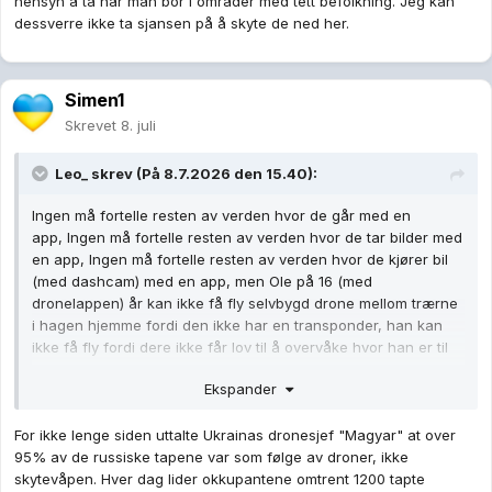
hensyn å ta når man bor i områder med tett befolkning. Jeg kan
dessverre ikke ta sjansen på å skyte de ned her.
Simen1
Skrevet
8. juli
Leo_
skrev (På 8.7.2026 den 15.40):
Ingen må fortelle resten av verden hvor de går med en
app, Ingen må fortelle resten av verden hvor de tar bilder med
en app, Ingen må fortelle resten av verden hvor de kjører bil
(med dashcam) med en app, men Ole på 16 (med
dronelappen) år kan ikke få fly selvbygd drone mellom trærne
i hagen hjemme fordi den ikke har en transponder, han kan
ikke få fly fordi dere ikke får lov til å overvåke hvor han er til
enhver tid..?
Ekspander
Vi HAR et fungerende regelverk, det er strengere regulert enn
småflytrafikk, det finnes ikke alvorlige uhell med droner i sivil
For ikke lenge siden uttalte Ukrainas dronesjef "Magyar" at over
sammenheng, men det skal reguleres strengere enn
95% av de russiske tapene var som følge av droner, ikke
skytevåpen??
skytevåpen. Hver dag lider okkupantene omtrent 1200 tapte
Enda strengere regulering går kun utover de som bryr seg om