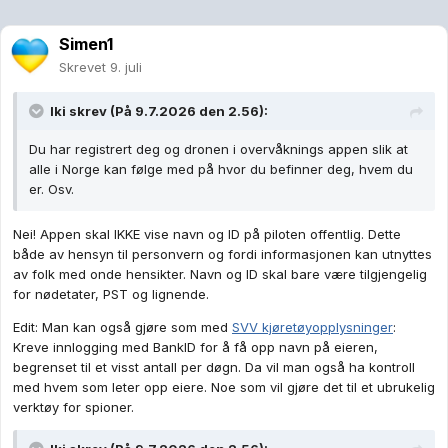
Simen1
Skrevet
9. juli
Iki
skrev (På 9.7.2026 den 2.56):
Du har registrert deg og dronen i overvåknings appen slik at
alle i Norge kan følge med på hvor du befinner deg, hvem du
er. Osv.
Nei! Appen skal IKKE vise navn og ID på piloten offentlig. Dette
både av hensyn til personvern og fordi informasjonen kan utnyttes
av folk med onde hensikter. Navn og ID skal bare være tilgjengelig
for nødetater, PST og lignende.
Edit: Man kan også gjøre som med
SVV kjøretøyopplysninger
:
Kreve innlogging med BankID for å få opp navn på eieren,
begrenset til et visst antall per døgn. Da vil man også ha kontroll
med hvem som leter opp eiere. Noe som vil gjøre det til et ubrukelig
verktøy for spioner.