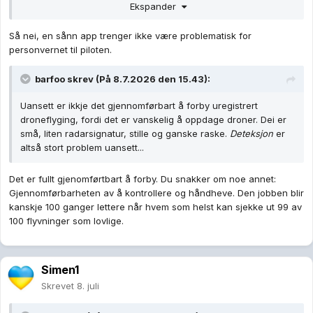
Ekspander
- For nødetater og forsvar: Det ovenstående pluss ID på
pilot og drone.
Så nei, en sånn app trenger ikke være problematisk for
personvernet til piloten.
barfoo
skrev (På 8.7.2026 den 15.43):
Uansett er ikkje det gjennomførbart å forby uregistrert
droneflyging, fordi det er vanskelig å oppdage droner. Dei er
små, liten radarsignatur, stille og ganske raske.
Deteksjon
er
altså stort problem uansett...
Det er fullt gjenomførtbart å forby. Du snakker om noe annet:
Gjennomførbarheten av å kontrollere og håndheve. Den jobben blir
kanskje 100 ganger lettere når hvem som helst kan sjekke ut 99 av
100 flyvninger som lovlige.
Simen1
Skrevet
8. juli