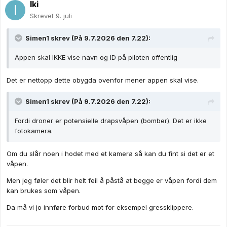
Iki
Skrevet
9. juli
Simen1
skrev (På 9.7.2026 den 7.22):
Appen skal IKKE vise navn og ID på piloten offentlig
Det er nettopp dette obygda ovenfor mener appen skal vise.
Simen1
skrev (På 9.7.2026 den 7.22):
Fordi droner er potensielle drapsvåpen (bomber). Det er ikke
fotokamera.
Om du slår noen i hodet med et kamera så kan du fint si det er et
våpen.
Men jeg føler det blir helt feil å påstå at begge er våpen fordi dem
kan brukes som våpen.
Da må vi jo innføre forbud mot for eksempel gressklippere.