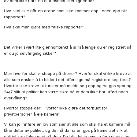
av dem ikke har? På et turistmål eller lignende?
Hva skal skje når en drone som ikke kommer opp i noen app blir
rapportert?
Hva skal man gjøre med falske rapporter?
Det virker svært lite gjennomtenkt å si "så lenge du er registrert så
er du jo selvfølgelig sikker"
Men hvorfor skal vi stoppe på droner? Hvorfor skal vi ikke kreve at
alle som ønsker å ta bilder i det offentlige må registrere seg først?
Hvorfor ikke kreve at turister må melde seg opp og ha gps sporing
24/7 slik at politiet kan være sikre på at dem ikke har utført noen
overvåking?
Hvorfor stoppe der? Hvorfor ikke gjøre det forbudt for
privatpersoner å eie kamera?
Vi kan jo innføre en lov som sier at alle som skal ha et kamera må
låne dette av politiet, og de må da ha en gps på kameraet slik at
politiet kan følge med på dem. Da blir det jo umulig for spioner og