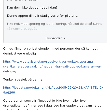
Kan dem ikke det den dag i dag?
Denne appen din blir stadig verre for pilotene.
Ikke nok med sporing og identifisering, nå skal de altså kunne
få nummeret også...
Dette ville jo være mer ulovlig enn selve filmingen.
Ekspander
Du kan ikke spore bilen til naboen din.
Om du filmer en privat eiendom med personer der så kan det
Geofencing rundt flyplasser og lignende er en selvfølge. Men
definitivt være ulovlig.
det krever ikke at andre har innsyn i din informasjon.
https://www.datatilsynet.no/regelverk-og-verktoy/sporsmal-
svar/kameraovervaaking/naboen-har-satt-opp-et-kamera---er-
det-lov-/
Tenker spesielt på denne
:
https://lovdata.no/dokument/NL/lov/2005-05-20-28/KAPITTEL_2-
9#§266
Og personen som blir filmet vet jo ikke hvem eller hvor
dronepiloten befinner seg i dag. Jeg har opplevd det samme og