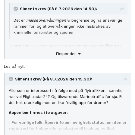
Simen1
skrev (På 8.7.2026 den 14.50):
Det er
masseovervåkningen
vi begrense og ha ansvarlige
rammer for, og at overvåkningen ikke misbrukes av
kriminelle, terrorister og spioner.
Ironisk nok er jo forslaget ditt reelt sett masseovervåking av
alle som vil fly drone; dei må registrere stad, identitet og
Ekspander
drone. I realiteten er det ikkje privatpersoner som flyr droner
som er masseovervåking; det er total avledning av problemet -
Les på nytt:
det er umerka kamera overalt.
Simen1
skrev (På 8.7.2026 den 15.30):
Alle som er interessert i å følge med på flytrafikken i sanntid
har vel Flightradar24? Og tilsvarende Marinetraffic for sjø. Er
det helt utenkelig med en like frivillig app for droner?
Appen bør finnes i to utgaver:
- For vanlige folk: Åpen info om lovlighetsstatus, om den er
registrert for hobby eller profesjonell bruk og hvilket
område og tidsrom tillatelsen gjelder.