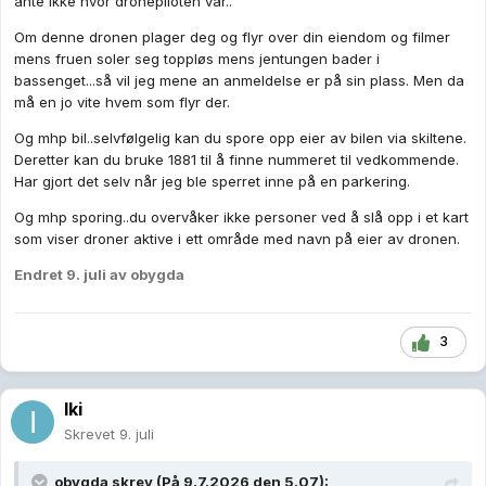
ante ikke hvor dronepiloten var..
Om denne dronen plager deg og flyr over din eiendom og filmer
mens fruen soler seg toppløs mens jentungen bader i
bassenget...så vil jeg mene an anmeldelse er på sin plass. Men da
må en jo vite hvem som flyr der.
Og mhp bil..selvfølgelig kan du spore opp eier av bilen via skiltene.
Deretter kan du bruke 1881 til å finne nummeret til vedkommende.
Har gjort det selv når jeg ble sperret inne på en parkering.
Og mhp sporing..du overvåker ikke personer ved å slå opp i et kart
som viser droner aktive i ett område med navn på eier av dronen.
Endret
9. juli
av obygda
3
Iki
Skrevet
9. juli
obygda
skrev (På 9.7.2026 den 5.07):