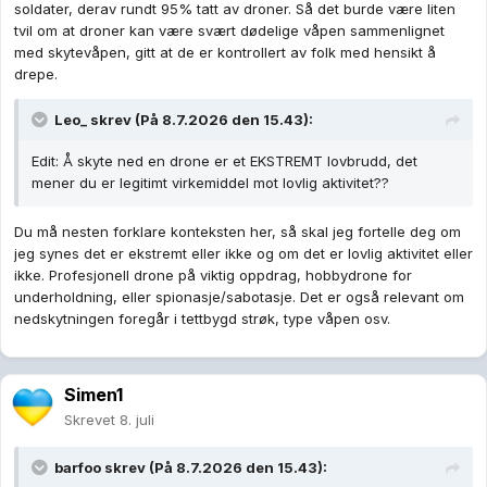
soldater, derav rundt 95% tatt av droner. Så det burde være liten
å følge reglene.
tvil om at droner kan være svært dødelige våpen sammenlignet
med skytevåpen, gitt at de er kontrollert av folk med hensikt å
drepe.
Leo_
skrev (På 8.7.2026 den 15.43):
Edit: Å skyte ned en drone er et EKSTREMT lovbrudd, det
mener du er legitimt virkemiddel mot lovlig aktivitet??
Du må nesten forklare konteksten her, så skal jeg fortelle deg om
jeg synes det er ekstremt eller ikke og om det er lovlig aktivitet eller
ikke. Profesjonell drone på viktig oppdrag, hobbydrone for
underholdning, eller spionasje/sabotasje. Det er også relevant om
nedskytningen foregår i tettbygd strøk, type våpen osv.
Simen1
Skrevet
8. juli
barfoo
skrev (På 8.7.2026 den 15.43):