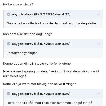
Hvilken lov er dette?
Det virker svært lite gjennomtenkt å si "så lenge du er
obygda
skrev (På 9.7.2026 den 4.29):
registrert så er du jo selvfølgelig sikker"
Naboene kan således kontakte deg direkte og be deg slutte.
Men hvorfor skal vi stoppe på droner? Hvorfor skal vi ikke
Kan dem ikke det den dag i dag?
kreve at alle som ønsker å ta bilder i det offentlige må
registrere seg først? Hvorfor ikke kreve at turister må melde
obygda
skrev (På 9.7.2026 den 4.29):
seg opp og ha gps sporing 24/7 slik at politiet kan være sikre
på at dem ikke har utført noen overvåking?
kontaktopplysninger
Hvorfor stoppe der? Hvorfor ikke gjøre det forbudt for
privatpersoner å eie kamera?
Denne appen din blir stadig verre for pilotene.
Vi kan jo innføre en lov som sier at alle som skal ha et kamera
Ikke nok med sporing og identifisering, nå skal de altså kunne få
må låne dette av politiet, og de må da ha en gps på kameraet
nummeret også...
slik at politiet kan følge med på dem. Da blir det jo umulig for
Dette ville jo være mer ulovlig enn selve filmingen.
spioner og lignende. Dette må jo være den perfekte
løsningen?
obygda
skrev (På 9.7.2026 den 4.29):
Dette er helt i tråd med f.eks biler hvor man kan på inn på