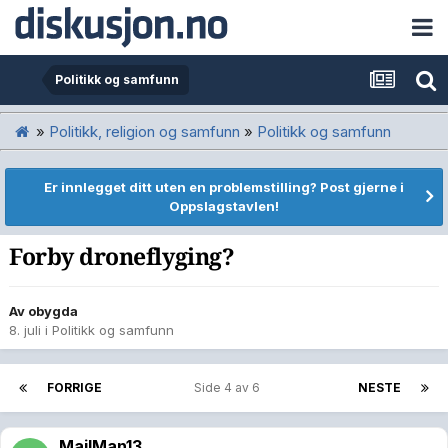
Politikk og samfunn
»
Politikk, religion og samfunn
»
Politikk og samfunn
Er innlegget ditt uten en problemstilling? Post gjerne i
Oppslagstavlen!
Forby droneflyging?
Av
obygda
8. juli
i
Politikk og samfunn
FORRIGE
Side 4 av 6
NESTE
MailMan13