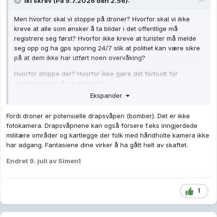
Iki
skrev (På 9.7.2026 den 2.56):
Men hvorfor skal vi stoppe på droner? Hvorfor skal vi ikke
kreve at alle som ønsker å ta bilder i det offentlige må
registrere seg først? Hvorfor ikke kreve at turister må melde
seg opp og ha gps sporing 24/7 slik at politiet kan være sikre
på at dem ikke har utført noen overvåking?
Hvorfor stoppe der? Hvorfor ikke gjøre det forbudt for
privatpersoner å eie kamera?
Ekspander
Fordi droner er potensielle drapsvåpen (bomber). Det er ikke
fotokamera. Drapsvåpnene kan også forsere f.eks inngjerdede
militære områder og kartlegge der folk med håndholte kamera ikke
har adgang. Fantasiene dine virker å ha gått helt av skaftet.
Endret
9. juli
av Simen1
1