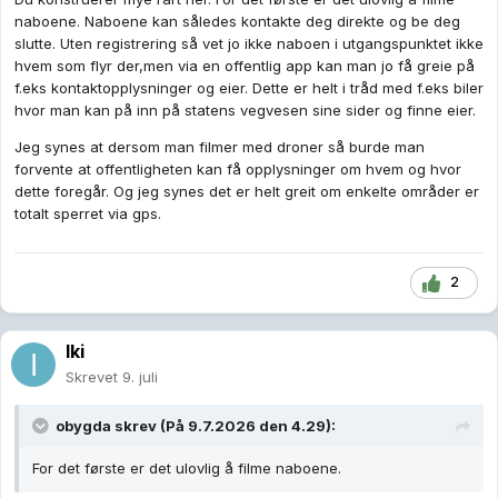
Så han ringer inn til politiet for å anmelde denne mistenkelige
naboene. Naboene kan således kontakte deg direkte og be deg
flygingen.
slutte. Uten registrering så vet jo ikke naboen i utgangspunktet ikke
hvem som flyr der,men via en offentlig app kan man jo få greie på
Politiet åpner appen sin, ser at du er registrert.
f.eks kontaktopplysninger og eier. Dette er helt i tråd med f.eks biler
hvor man kan på inn på statens vegvesen sine sider og finne eier.
Skal politiet da ignorere naboen sin bekymring ettersom du er
Jeg synes at dersom man filmer med droner så burde man
registrert?
forvente at offentligheten kan få opplysninger om hvem og hvor
dette foregår. Og jeg synes det er helt greit om enkelte områder er
Skal politiet ta naboen seriøst, og bruke dataene fra appen til
totalt sperret via gps.
å sende deg en bot i posten?
Eller skal politiet måtte rykke ut for å se hva som foregår med
2
denne dronen selv om dem har appen?
Iki
Hva skjer når flere personer i et område har registrert seg,
Skrevet
9. juli
men en av dem ikke har? På et turistmål eller lignende?
Hva skal skje når en drone som ikke kommer opp i noen app
obygda
skrev (På 9.7.2026 den 4.29):
blir rapportert?
For det første er det ulovlig å filme naboene.
Hva skal man gjøre med falske rapporter?