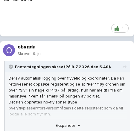
1
obygda
Skrevet
9. juli
Fantomtegningen
skrev (På 9.7.2026 den 5.49):
Derav automatisk logging over flyvetid og koordinater. Da kan
rettsvesenet oppsøke registeret og se at "Per" fløy dronen sin
over "Siv" sin hage kl 14:37 på lørdag, hun har meldt i fra om
missnøye, "Per" får smekk på pungen av politiet.
Det kan opprettes no-fly soner (type
byer/flyplasser/forsvarsområder) i dette registeret som da vil
logge alle som flyr inn.
Ekspander