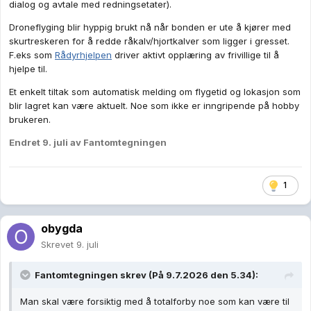
dialog og avtale med redningsetater).
Droneflyging blir hyppig brukt nå når bonden er ute å kjører med
skurtreskeren for å redde råkalv/hjortkalver som ligger i gresset.
F.eks som
Rådyrhjelpen
driver aktivt opplæring av frivillige til å
hjelpe til.
Et enkelt tiltak som automatisk melding om flygetid og lokasjon som
blir lagret kan være aktuelt. Noe som ikke er inngripende på hobby
brukeren.
Endret
9. juli
av Fantomtegningen
1
obygda
Skrevet
9. juli
Fantomtegningen
skrev (På 9.7.2026 den 5.34):
Man skal være forsiktig med å totalforby noe som kan være til