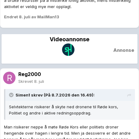
å bruke resursser på å mistenke lovlig aktivitet, mens mistenkelig
aktivitet er veldig mye mer opplagt.
Endret
8. juli
av MailMan13
Videoannonse
Annonse
Reg2000
Skrevet
8. juli
Simen1
skrev (På 8.7.2026 den 16.49):
Selvtekterne risikerer å skyte ned dronene til Røde kors,
Politiet og andre i aktive redningsoppdrag.
Man risikerer neppe å møte Røde Kors eller politiets droner
hengende over hagen i lengre tid. Men ja dessverre er det andre