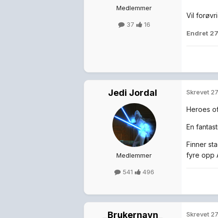
Medlemmer
Vil forøv
37
16
Endret
27
Jedi Jordal
Skrevet
27
Heroes of 
En fantast
Finner st
fyre opp 
Medlemmer
541
496
_Brukernavn_
Skrevet
27