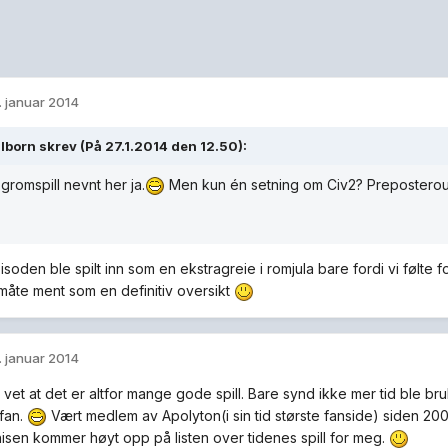
. januar 2014
lborn skrev (På 27.1.2014 den 12.50):
romspill nevnt her ja.
Men kun én setning om Civ2? Prepostero
oden ble spilt inn som en ekstragreie i romjula bare fordi vi følte f
måte ment som en definitiv oversikt
. januar 2014
vet at det er altfor mange gode spill. Bare synd ikke mer tid ble brukt
fan.
Vært medlem av Apolyton(i sin tid største fanside) siden 2000
hisen kommer høyt opp på listen over tidenes spill for meg.