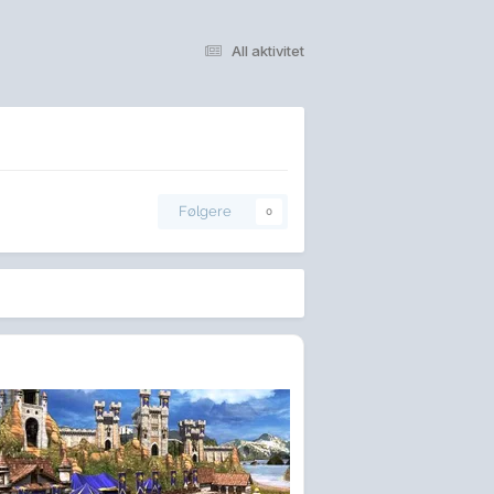
All aktivitet
Følgere
0