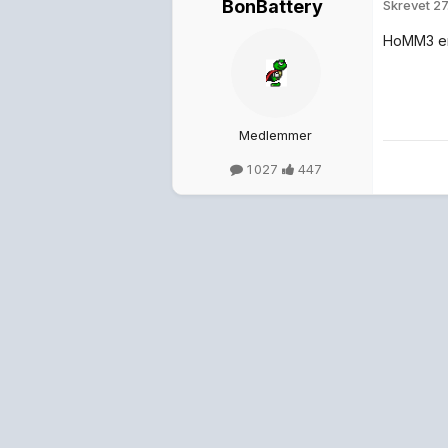
BonBattery
Skrevet
27
HoMM3 er n
Medlemmer
1 027
447