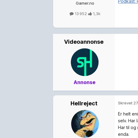
Podkast:
Gamer.no
13 952
1,3k
Videoannonse
Annonse
Hellreject
Skrevet
27
Er helt en
selv. Har 
Har til og
enda.