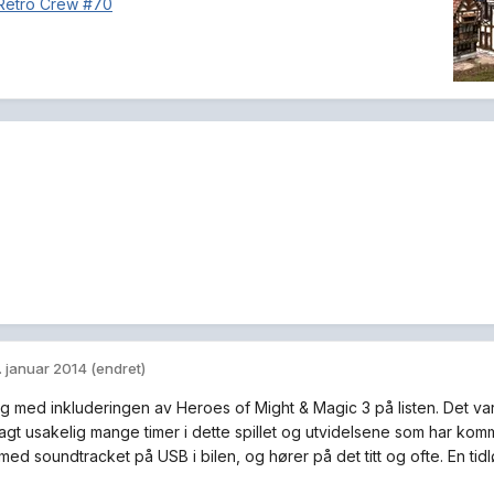
 Retro Crew #70
. januar 2014
(endret)
ig med inkluderingen av Heroes of Might & Magic 3 på listen. Det var 
lagt usakelig mange timer i dette spillet og utvidelsene som har komm
 med soundtracket på USB i bilen, og hører på det titt og ofte. En tidlø