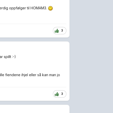
verdig oppfølger til HOMAM3.
3
spillt :-)
le fiendene ihjel eller så kan man jo
3