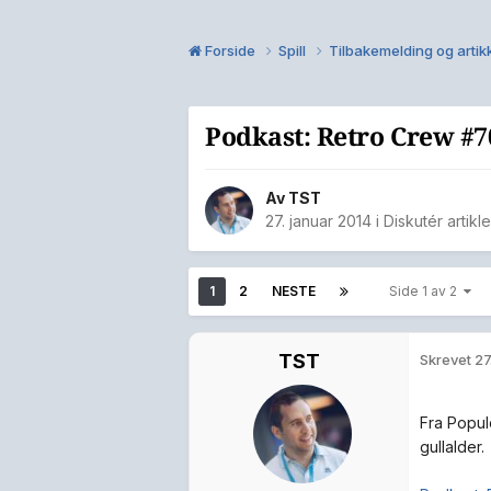
Forside
Spill
Tilbakemelding og artik
Podkast: Retro Crew #7
Av
TST
27. januar 2014
i
Diskutér artikl
1
2
NESTE
Side 1 av 2
TST
Skrevet
27
Fra Popul
gullalder.