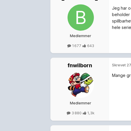
Jeg har o
beholder d
spillbarhe
hele serie
Medlemmer
1 677
643
fnwilborn
Skrevet
27
Mange gro
Medlemmer
3 880
1,3k