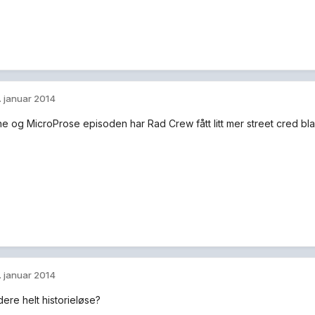
. januar 2014
 og MicroProse episoden har Rad Crew fått litt mer street cred blan
. januar 2014
dere helt historieløse?