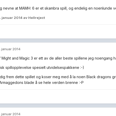
rig nevne at MAMH: 6 er et skambra spill, og endelig en noenlunde 
. januar 2014
av Hellreject
. januar 2014
Might and Magic 3 er ett av de aller beste spillene jeg noengang har 
isk spillopplevelse spesielt utvidelsespakkene :-)
adig frem dette spillet og koser meg med å la noen Black dragons gril
Armaggedons blade å se hele verden brenne :-P
. januar 2014