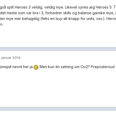
gså spilt Heroes 3 veldig, veldig mye. Likevel synes jeg Heroes 5: T
et meste som var bra i 3, forbedrer skills og balanse ganske mye, i t
ten mye mer behagelig (feks en buy-all-knapp for units, osv.). Heroes
n.
. januar 2014
mspill nevnt her ja.
Men kun én setning om Civ2? Preposterous!