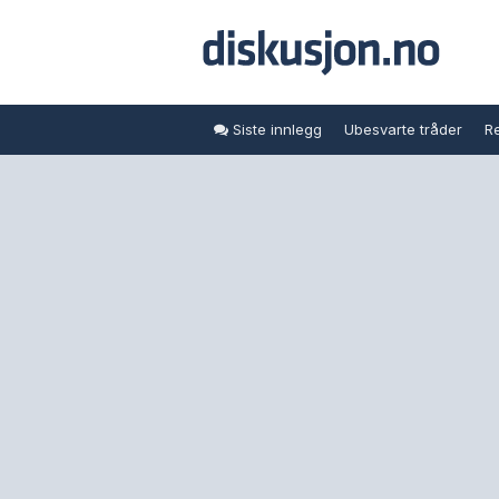
Siste innlegg
Ubesvarte tråder
Re