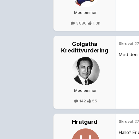
Medlemmer
3 880
1,3k
Golgatha
Skrevet
27
Kredittvurdering
Med denne
Medlemmer
142
55
Hratgard
Skrevet
27
Hallo? Er 