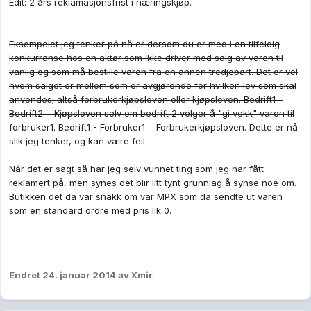
Edit: 2 års reklamasjonsfrist i næringskjøp.
Eksempelet jeg tenker på nå er dersom du er med i en tilfeldig
konkurranse hos en aktør som ikke driver med salg av varen til
vanlig og som må bestille varen fra en annen tredjepart. Det er vel
hvem salget er mellom som er avgjørende for hvilken lov som skal
anvendes; altså forbrukerkjøpsloven eller kjøpsloven. Bedrift1 -
Bedrift2 = Kjøpsloven selv om bedrift 2 velger å "gi vekk" varen til
forbruker1. Bedrift1 - Forbruker1 = Forbrukerkjøpsloven. Dette er nå
slik jeg tenker, og kan være feil.
Når det er sagt så har jeg selv vunnet ting som jeg har fått
reklamert på, men synes det blir litt tynt grunnlag å synse noe om.
Butikken det da var snakk om var MPX som da sendte ut varen
som en standard ordre med pris lik 0.
Endret
24. januar 2014
av Xmir