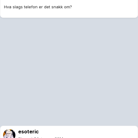
Hva slags telefon er det snakk om?
esoteric