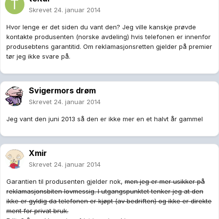
Skrevet
24. januar 2014
Hvor lenge er det siden du vant den? Jeg ville kanskje prøvde
kontakte produsenten (norske avdeling) hvis telefonen er innenfor
produsebtens garantitid. Om reklamasjonsretten gjelder på premier
tør jeg ikke svare på.
Svigermors drøm
Skrevet
24. januar 2014
Jeg vant den juni 2013 så den er ikke mer en et halvt år gammel
Xmir
Skrevet
24. januar 2014
Garantien til produsenten gjelder nok,
men jeg er mer usikker på
reklamasjonsbiten lovmessig. I utgangspunktet tenker jeg at den
ikke er gyldig da telefonen er kjøpt (av bedriften) og ikke er direkte
ment for privat bruk.