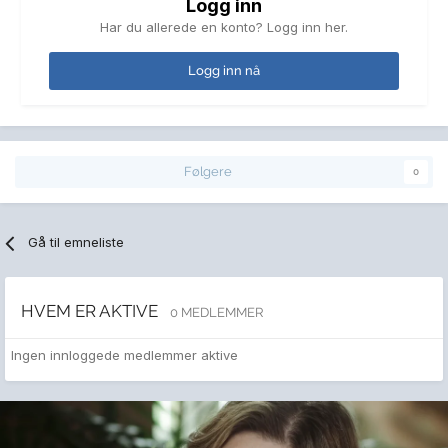
Logg inn
Har du allerede en konto? Logg inn her.
Logg inn nå
Følgere
0
Gå til emneliste
HVEM ER AKTIVE
0 MEDLEMMER
Ingen innloggede medlemmer aktive