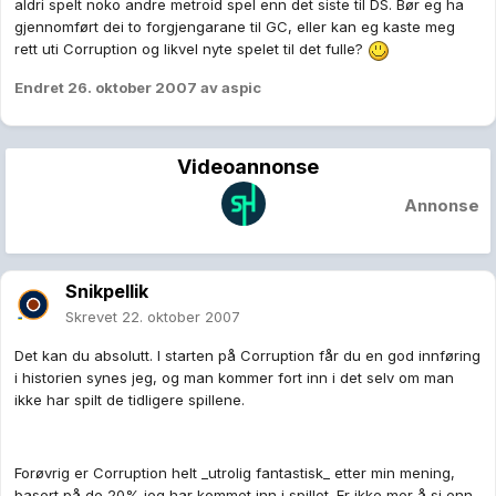
aldri spelt noko andre metroid spel enn det siste til DS. Bør eg ha
gjennomført dei to forgjengarane til GC, eller kan eg kaste meg
rett uti Corruption og likvel nyte spelet til det fulle?
Endret
26. oktober 2007
av aspic
Videoannonse
Annonse
Snikpellik
Skrevet
22. oktober 2007
Det kan du absolutt. I starten på Corruption får du en god innføring
i historien synes jeg, og man kommer fort inn i det selv om man
ikke har spilt de tidligere spillene.
Forøvrig er Corruption helt _utrolig fantastisk_ etter min mening,
basert på de 20% jeg har kommet inn i spillet. Er ikke mer å si enn