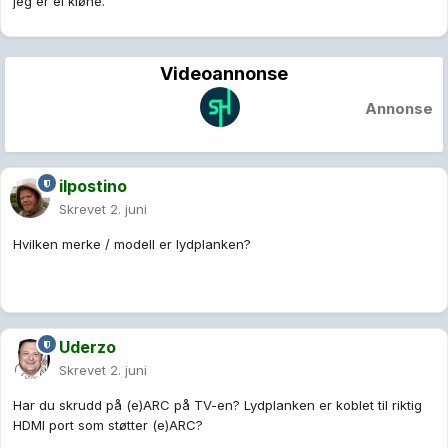
jeg er ei kløne.
Videoannonse
Annonse
ilpostino
Skrevet
2. juni
Hvilken merke / modell er lydplanken?
Uderzo
Skrevet
2. juni
Har du skrudd på (e)ARC på TV-en? Lydplanken er koblet til riktig
HDMI port som støtter (e)ARC?