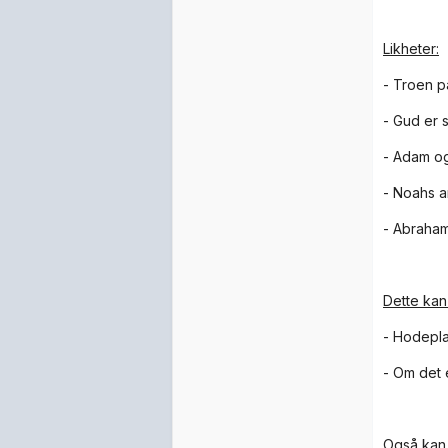
Likheter:
- Troen 
- Gud er 
- Adam o
- Noahs ar
- Abraham
Dette kan
- Hodepla
- Om det e
Også kan 