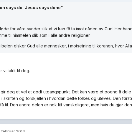
ion says do, Jesus says done”
øde for våre synder slik at vi kan få ta imot nåden av Gud. Her hand
omme til himmelen slik som i alle andre religioner.
bibelen elsker Gud alle mennesker, i motsetning til koranen, hvor Al
r vi takk til deg.
n gir deg et vel et godt utgangspunkt. Det kan være et poeng å dele d
er i skriften og forskjellen i hvordan dette tolkes og utøves. Den fø
få til. Den andre delen er nok litt vanskeligere, men hvis du gjør d
. februar 2014