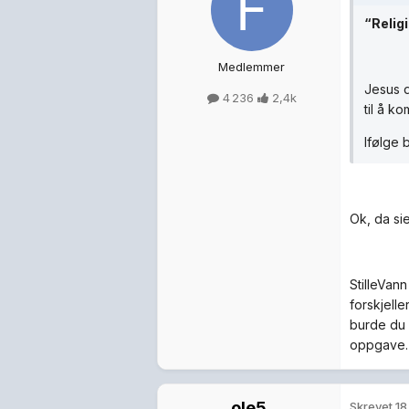
“Relig
Medlemmer
Jesus d
4 236
2,4k
til å k
Ifølge 
Ok, da sie
StilleVan
forskjell
burde du 
oppgave.
ole5
Skrevet
18