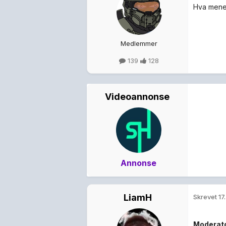
Hva mener
Medlemmer
139
128
Videoannonse
Annonse
LiamH
Skrevet
17
Moderat