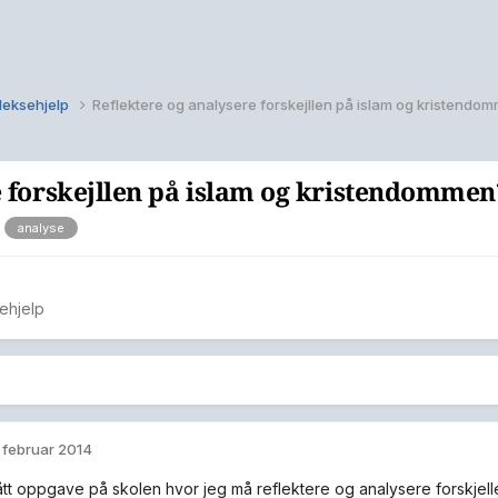
 leksehjelp
Reflektere og analysere forskejllen på islam og kristendo
e forskejllen på islam og kristendommen
analyse
ehjelp
. februar 2014
fått oppgave på skolen hvor jeg må reflektere og analysere forskjel