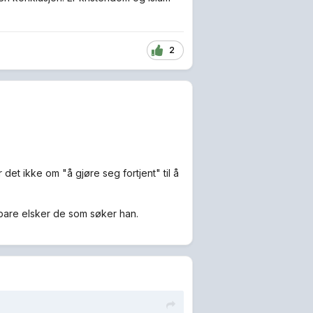
2
det ikke om "å gjøre seg fortjent" til å
h bare elsker de som søker han.