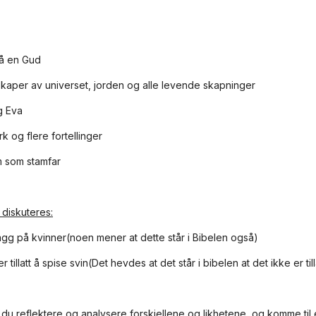
på en Gud
skaper av universet, jorden og alle levende skapninger
g Eva
k og flere fortellinger
 som stamfar
 diskuteres:
gg på kvinner(noen mener at dette står i Bibelen også)
r tillatt å spise svin(Det hevdes at det står i bibelen at det ikke er til
du reflektere og analysere forskjellene og likhetene, og komme til 