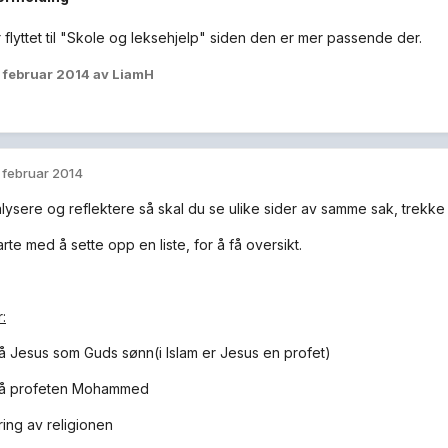
 flyttet til "Skole og leksehjelp" siden den er mer passende der.
. februar 2014
av LiamH
. februar 2014
lysere og reflektere så skal du se ulike sider av samme sak, trek
rte med å sette opp en liste, for å få oversikt.
r:
å Jesus som Guds sønn(i Islam er Jesus en profet)
på profeten Mohammed
ring av religionen