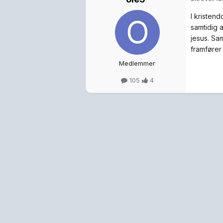
I kristen
samtidig 
jesus. Sa
framfører
Medlemmer
105
4