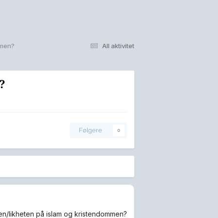
mmen?
All aktivitet
?
Følgere
0
len/likheten på islam og kristendommen?