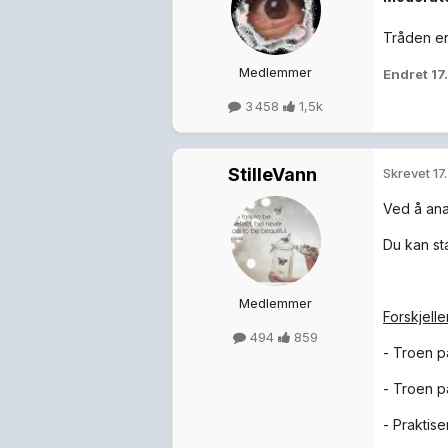
Tråden er
Medlemmer
Endret
17
3 458
1,5k
StilleVann
Skrevet
17
Ved å ana
Du kan sta
Medlemmer
Forskjelle
494
859
- Troen p
- Troen 
- Praktise