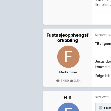
like eller 
Fustasjeopphengsf
Skrevet
17
orkobling
“Religio
Jesus døde
komme til 
Medlemmer
Ifølge bi
3 469
3,5k
Flin
Skrevet
18
Fus