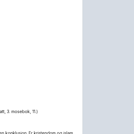
latt, 3. mosebok, 11.)
en konklusjon. Er kristendom og islam