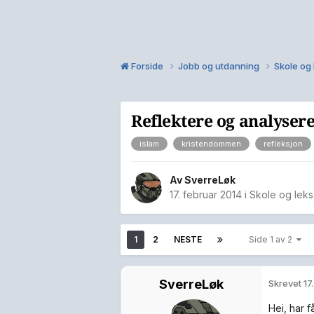
Forside
Jobb og utdanning
Skole og
Reflektere og analyser
islam
kristendommen
refleksjon
Av
SverreLøk
17. februar 2014
i
Skole og leks
1
2
NESTE
Side 1 av 2
SverreLøk
Skrevet
17
Hei, har 