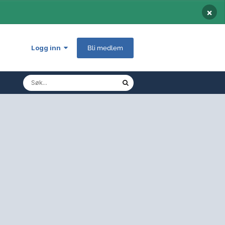
×
Logg inn
Bli medlem