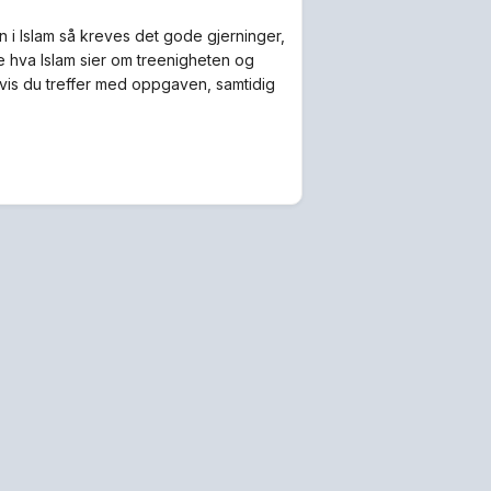
 i Islam så kreves det gode gjerninger,
ne hva Islam sier om treenigheten og
Hvis du treffer med oppgaven, samtidig