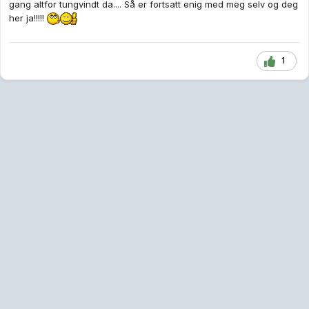
gang altfor tungvindt da.... Så er fortsatt enig med meg selv og deg
her ja!!!!!
1