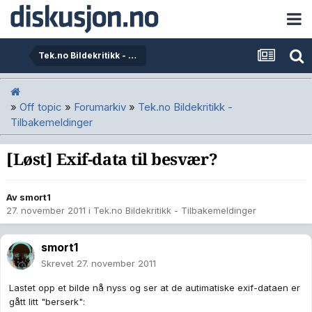
Tek.no Bildekritikk - Tilbakemeldinger
»
Off topic
»
Forumarkiv
»
Tek.no Bildekritikk -
Tilbakemeldinger
[Løst] Exif-data til besvær?
Av
smort1
27. november 2011
i
Tek.no Bildekritikk - Tilbakemeldinger
smort1
Skrevet
27. november 2011
Lastet opp et bilde nå nyss og ser at de autimatiske exif-dataen er
gått litt "berserk":