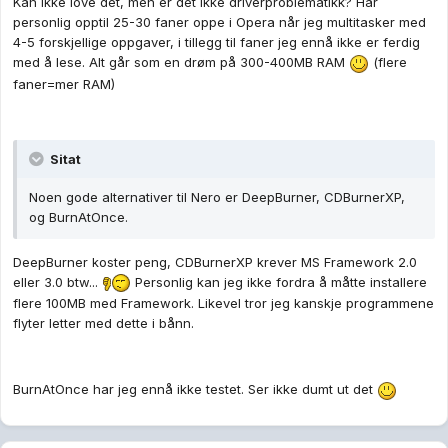
Kan ikke love det, men er det ikke driverproblematikk? Har
personlig opptil 25-30 faner oppe i Opera når jeg multitasker med
4-5 forskjellige oppgaver, i tillegg til faner jeg ennå ikke er ferdig
med å lese. Alt går som en drøm på 300-400MB RAM
(flere
faner=mer RAM)
Sitat
Noen gode alternativer til Nero er DeepBurner, CDBurnerXP,
og BurnAtOnce.
DeepBurner koster peng, CDBurnerXP krever MS Framework 2.0
eller 3.0 btw...
Personlig kan jeg ikke fordra å måtte installere
flere 100MB med Framework. Likevel tror jeg kanskje programmene
flyter letter med dette i bånn.
BurnAtOnce har jeg ennå ikke testet. Ser ikke dumt ut det