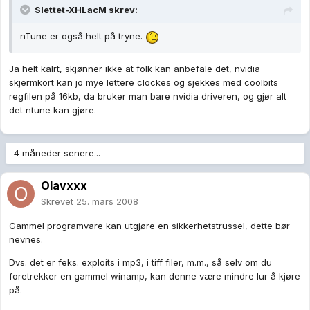
Slettet-XHLacM skrev:
nTune er også helt på tryne.
Ja helt kalrt, skjønner ikke at folk kan anbefale det, nvidia
skjermkort kan jo mye lettere clockes og sjekkes med coolbits
regfilen på 16kb, da bruker man bare nvidia driveren, og gjør alt
det ntune kan gjøre.
4 måneder senere...
Olavxxx
Skrevet
25. mars 2008
Gammel programvare kan utgjøre en sikkerhetstrussel, dette bør
nevnes.
Dvs. det er feks. exploits i mp3, i tiff filer, m.m., så selv om du
foretrekker en gammel winamp, kan denne være mindre lur å kjøre
på.