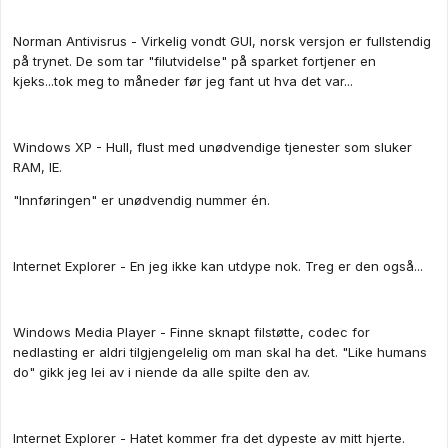
Norman Antivisrus - Virkelig vondt GUI, norsk versjon er fullstendig
på trynet. De som tar "filutvidelse" på sparket fortjener en
kjeks...tok meg to måneder før jeg fant ut hva det var...
Windows XP - Hull, flust med unødvendige tjenester som sluker
RAM, IE.
"Innføringen" er unødvendig nummer én.
Internet Explorer - En jeg ikke kan utdype nok. Treg er den også...
Windows Media Player - Finne sknapt filstøtte, codec for
nedlasting er aldri tilgjengelelig om man skal ha det. "Like humans
do" gikk jeg lei av i niende da alle spilte den av.
Internet Explorer - Hatet kommer fra det dypeste av mitt hjerte.