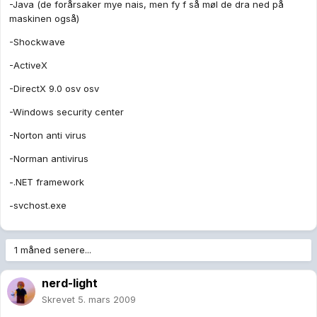
-Java (de forårsaker mye nais, men fy f så møl de dra ned på
maskinen også)
-Shockwave
-ActiveX
-DirectX 9.0 osv osv
-Windows security center
-Norton anti virus
-Norman antivirus
-.NET framework
-svchost.exe
1 måned senere...
nerd-light
Skrevet
5. mars 2009