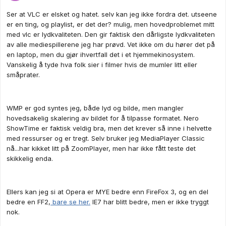
Ser at VLC er elsket og hatet. selv kan jeg ikke fordra det. utseene
er en ting, og playlist, er det der? mulig, men hovedproblemet mitt
med vlc er lydkvaliteten. Den gir faktisk den dårligste lydkvaliteten
av alle mediespillerene jeg har prøvd. Vet ikke om du hører det på
en laptop, men du gjør ihvertfall det i et hjemmekinosystem.
Vanskelig å tyde hva folk sier i filmer hvis de mumler litt eller
småprater.
WMP er god syntes jeg, både lyd og bilde, men mangler
hovedsakelig skalering av bildet for å tilpasse formatet. Nero
ShowTime er faktisk veldig bra, men det krever så inne i helvette
med ressurser og er tregt. Selv bruker jeg MediaPlayer Classic
nå...har kikket litt på ZoomPlayer, men har ikke fått teste det
skikkelig enda.
Ellers kan jeg si at Opera er MYE bedre enn FireFox 3, og en del
bedre en FF2,
bare se her.
IE7 har blitt bedre, men er ikke tryggt
nok.