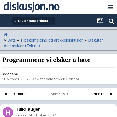
Diskuter dataartikler (Tek.no)
»
Data
»
Tilbakemelding og artikkeldiskusjon
»
Diskuter
dataartikler (Tek.no)
Programmene vi elsker å hate
Av
abene
11. oktober 2007
i
Diskuter dataartikler (Tek.no)
FORRIGE
Side 5 av 9
NESTE
HulkHaugen
Skrevet
14. oktober 2007