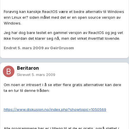
Forøvrig kan kanskje ReactOS være et bedre alternativ til Windows
enn Linux er? siden målet med det er en open source versjon av
Windows.
Jeg har dog bare testet en gammel versjon av ReactOS og jeg vet
ikke hvordan det klarer seg nå, men det virket ihvertfall lovende.
Endret
5. mars 2009
av GeirGrusom
Beritaron
Skrevet
5. mars 2009
Om noen er intresert i å se etter flere gratis alternativer kan dere
ta en tur til denne tråden:
https://www.diskusjon.no/index.php?showtopic=1050569
Alle programmene her er i tillegg til at de er gratis, også støttet i