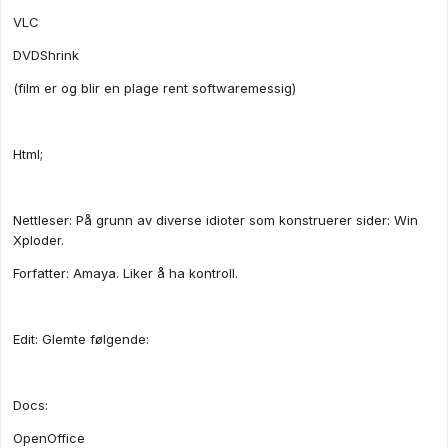
VLC
DVDShrink
(film er og blir en plage rent softwaremessig)
Html;
Nettleser: På grunn av diverse idioter som konstruerer sider: Win
Xploder.
Forfatter: Amaya. Liker å ha kontroll.
Edit: Glemte følgende:
Docs:
OpenOffice