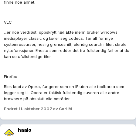
finne noe annet.
VLC
...er noe verdiløst, oppskrytt ræl: Ekte menn bruker windows
mediaplayer classic og lærer seg codecs. Tar alt for mye
systemressurser, heslig grensesnitt, elendig search i filer, skrale
nyttefunksjoner. Eneste som redder det fra fullstendig fail er at du
kan se ufullstendige filer.
Firefox
Blek kopi av Opera, fungerer som en IE uten alle toolbarsa som
legger seg til. Opera er faktisk fullstendig suveren alle andre
browsere på absolutt alle områder.
Endret
11. oktober 2007
av Carl M
haalo