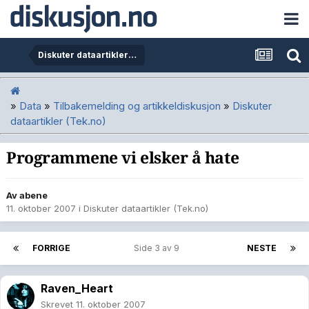
Diskuter dataartikler (Tek.no)
»
Data
»
Tilbakemelding og artikkeldiskusjon
»
Diskuter
dataartikler (Tek.no)
Programmene vi elsker å hate
Av
abene
11. oktober 2007
i
Diskuter dataartikler (Tek.no)
FORRIGE
Side 3 av 9
NESTE
Raven_Heart
Skrevet
11. oktober 2007