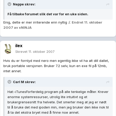
Neppe skrev:
Få tilbake forumet slik det var for en uke siden.
Enig, dette er mer irriterende enn nyttig :/.
Endret
11. oktober
2007
av xNINJA
ilex
Skrevet
11. oktober 2007
Hvis du er fornlyd med nero men egentlig ikke vil ha alt dill dallet,
bruk portable versjonen. Bruker 7.2 selv, kun en exe fil på 12mb,
intet annet.
Carl M skrev:
Hat:-iTunesForferdelig program på alle tenkelige måter. Krever
enorme systemressurser, utrolig lite intuitivt og et
brukergrensesnitt fra helvete. Det smerter meg at jeg er nødt
til å bruke det med ipoden min, men jeg bruker den ikke nok til
å ta det ekstra bryet med å finne noe annet.