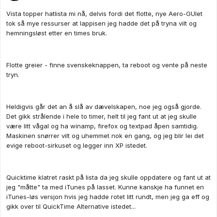
Vista topper hatlista mi nå, delvis fordi det flotte, nye Aero-GUIet
tok så mye ressurser at lappisen jeg hadde det på tryna vilt og
hemningsløst etter en times bruk.
Flotte greier - finne svenskeknappen, ta reboot og vente på neste
tryn.
Heldigvis går det an å slå av dævelskapen, noe jeg også gjorde.
Det gikk strålende i hele to timer, helt til jeg fant ut at jeg skulle
være litt vågal og ha winamp, firefox og textpad åpen samtidig.
Maskinen snørrer vilt og uhemmet nok en gang, og jeg blir lei det
evige reboot-sirkuset og legger inn XP istedet.
Quicktime klatret raskt på lista da jeg skulle oppdatere og fant ut at
jeg "måtte" ta med iTunes på lasset. Kunne kanskje ha funnet en
iTunes-løs versjon hvis jeg hadde rotet litt rundt, men jeg ga eff og
gikk over til QuickTime Alternative istedet...