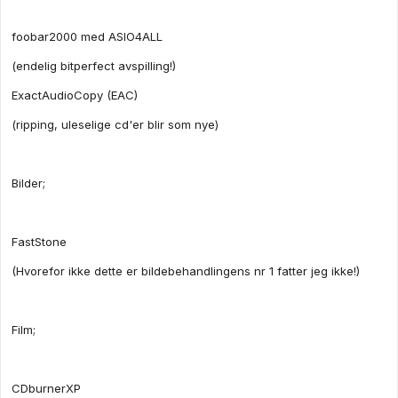
foobar2000 med ASIO4ALL
(endelig bitperfect avspilling!)
ExactAudioCopy (EAC)
(ripping, uleselige cd'er blir som nye)
Bilder;
FastStone
(Hvorefor ikke dette er bildebehandlingens nr 1 fatter jeg ikke!)
Film;
CDburnerXP