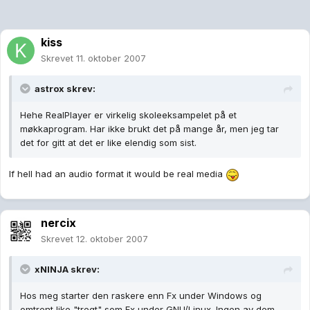
kiss
Skrevet
11. oktober 2007
astrox skrev:
Hehe RealPlayer er virkelig skoleeksampelet på et
møkkaprogram. Har ikke brukt det på mange år, men jeg tar
det for gitt at det er like elendig som sist.
If hell had an audio format it would be real media
nercix
Skrevet
12. oktober 2007
xNINJA skrev:
Hos meg starter den raskere enn Fx under Windows og
omtrent like "tregt" som Fx under GNU/Linux. Ingen av dem