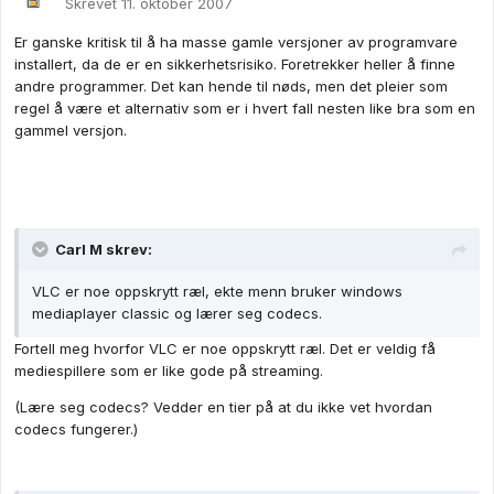
Skrevet
11. oktober 2007
Er ganske kritisk til å ha masse gamle versjoner av programvare
installert, da de er en sikkerhetsrisiko. Foretrekker heller å finne
andre programmer. Det kan hende til nøds, men det pleier som
regel å være et alternativ som er i hvert fall nesten like bra som en
gammel versjon.
Carl M skrev:
VLC er noe oppskrytt ræl, ekte menn bruker windows
mediaplayer classic og lærer seg codecs.
Fortell meg hvorfor VLC er noe oppskrytt ræl. Det er veldig få
mediespillere som er like gode på streaming.
(Lære seg codecs? Vedder en tier på at du ikke vet hvordan
codecs fungerer.)