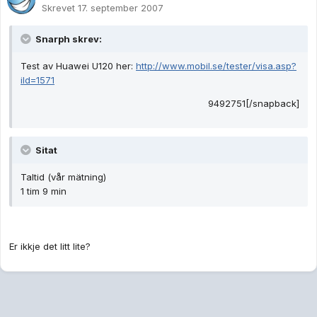
Skrevet
17. september 2007
Snarph skrev:
Test av Huawei U120 her:
http://www.mobil.se/tester/visa.asp?
iId=1571
9492751[/snapback]
Sitat
Taltid (vår mätning)
1 tim 9 min
Er ikkje det litt lite?