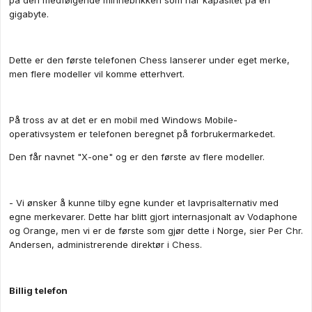
på den medfølgende minnebrikken som har kapasitet på èn
gigabyte.
Dette er den første telefonen Chess lanserer under eget merke,
men flere modeller vil komme etterhvert.
På tross av at det er en mobil med Windows Mobile-
operativsystem er telefonen beregnet på forbrukermarkedet.
Den får navnet "X-one" og er den første av flere modeller.
- Vi ønsker å kunne tilby egne kunder et lavprisalternativ med
egne merkevarer. Dette har blitt gjort internasjonalt av Vodaphone
og Orange, men vi er de første som gjør dette i Norge, sier Per Chr.
Andersen, administrerende direktør i Chess.
Billig telefon