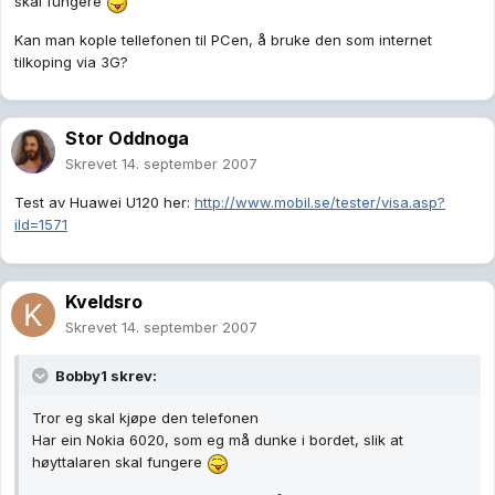
skal fungere
Kan man kople tellefonen til PCen, å bruke den som internet
tilkoping via 3G?
Stor Oddnoga
Skrevet
14. september 2007
Test av Huawei U120 her:
http://www.mobil.se/tester/visa.asp?
iId=1571
Kveldsro
Skrevet
14. september 2007
Bobby1 skrev:
Tror eg skal kjøpe den telefonen
Har ein Nokia 6020, som eg må dunke i bordet, slik at
høyttalaren skal fungere