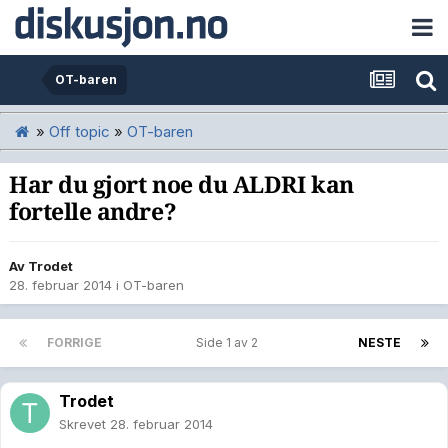
OT-baren
»
Off topic
»
OT-baren
Har du gjort noe du ALDRI kan
fortelle andre?
Av
Trodet
28. februar 2014
i
OT-baren
FORRIGE
Side 1 av 2
NESTE
Trodet
Skrevet
28. februar 2014