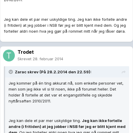
Jeg kan dele et par mer uskyldige ting. Jeg kan ikke fortelle andre
(i fritiden) at jeg jobber i NSB før jeg er blitt kjent med dem. Og jeg
forteller aldri noen hva jeg gjør på rommet mitt når jeg låser døra.
Trodet
Skrevet
28. februar 2014
Zarac skrev (På 28.2.2014 den 22.59):
Jeg kommer på én ting akkurat nå, som enkelte personer vet,
men som jeg ikke vil si til noen, ikke på forumet heller. Det
holder å fortelle at det var et engangstilfelle og skjedde
nyttårsaften 2010/2011.
Jeg kan dele et par mer uskyldige ting.
Jeg kan ikke fortelle
andre (i fritiden) at jeg jobber i NSB før jeg er blitt kjent med
dem
. Og jeg forteller aldri noen hva jeg gjør på rommet mitt