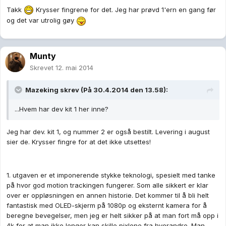
Takk
Krysser fingrene for det. Jeg har prøvd 1'ern en gang før
og det var utrolig gøy
Munty
Skrevet
12. mai 2014
Mazeking skrev (På 30.4.2014 den 13.58):
...Hvem har dev kit 1 her inne?
Jeg har dev. kit 1, og nummer 2 er også bestilt. Levering i august
sier de. Krysser fingre for at det ikke utsettes!
1. utgaven er et imponerende stykke teknologi, spesielt med tanke
på hvor god motion trackingen fungerer. Som alle sikkert er klar
over er oppløsningen en annen historie. Det kommer til å bli helt
fantastisk med OLED-skjerm på 1080p og eksternt kamera for å
beregne bevegelser, men jeg er helt sikker på at man fort må opp i
4k for at man ikke lenger kan skille pixlene fra hverandre. Man