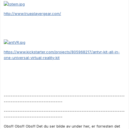
http://www.trueplayergear.com/
https://www.kickstarter.com/projects/805968217/antvr-kit-all-in-
one-universal-virtual-reality-kit
----------------------------------------------------------------------
----------------------------------
----------------------------------------------------------------------
----------------------------------
Obs!!! Obs!!! Obs!!! Det du ser bilde av under her, er forresten det