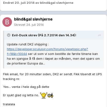
Endret
20. juli 2014
av blind&gal sløvhjerne
blind&gal sløvhjerne
Skrevet
24. juli 2014
Evil-Duck skrev (På 2.7.2014 den 14.34):
Update rundt DK2 shipping :
https://developer.oculusvr.com/forums/viewtopic.php?
f=18&t=10044
ser ut som vi som bestilte de første timene kan
ha en sjangse å få dem i iløpet av månden, men det spørs om
de prioriterer Europa da...
Fikk email, for 20 minutter siden, DK2 er sendt. Fikk tilsendt et UPS
tracking nr.
Yes... venta i hele dag på dette
Er sjukt glad og letta no.
tralalala