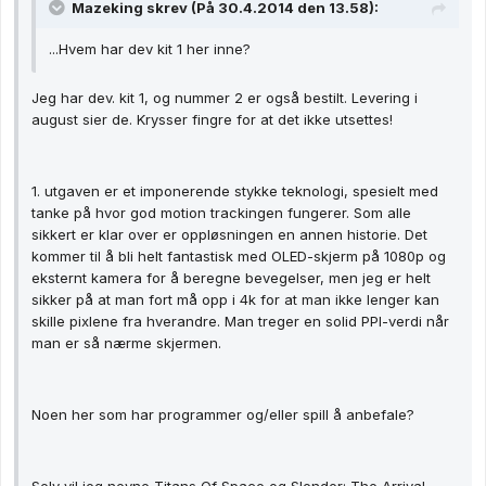
Mazeking skrev (På 30.4.2014 den 13.58):
...Hvem har dev kit 1 her inne?
Jeg har dev. kit 1, og nummer 2 er også bestilt. Levering i
august sier de. Krysser fingre for at det ikke utsettes!
1. utgaven er et imponerende stykke teknologi, spesielt med
tanke på hvor god motion trackingen fungerer. Som alle
sikkert er klar over er oppløsningen en annen historie. Det
kommer til å bli helt fantastisk med OLED-skjerm på 1080p og
eksternt kamera for å beregne bevegelser, men jeg er helt
sikker på at man fort må opp i 4k for at man ikke lenger kan
skille pixlene fra hverandre. Man treger en solid PPI-verdi når
man er så nærme skjermen.
Noen her som har programmer og/eller spill å anbefale?