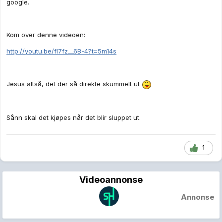
google.
Kom over denne videoen:
http://youtu.be/fl7fz__6B-4?t=5m14s
Jesus altså, det der så direkte skummelt ut
Sånn skal det kjøpes når det blir sluppet ut.
1
Videoannonse
Annonse