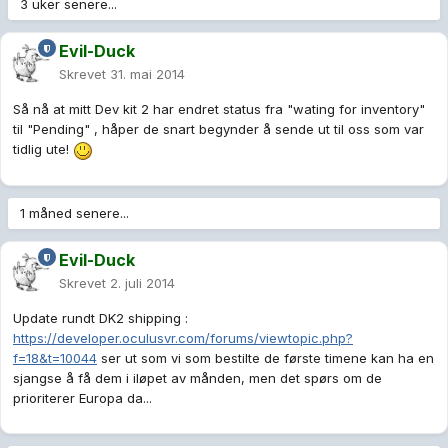
3 uker senere...
Evil-Duck
Skrevet
31. mai 2014
Så nå at mitt Dev kit 2 har endret status fra "wating for inventory"
til "Pending" , håper de snart begynder å sende ut til oss som var
tidlig ute!
1 måned senere...
Evil-Duck
Skrevet
2. juli 2014
Update rundt DK2 shipping :
https://developer.oculusvr.com/forums/viewtopic.php?
f=18&t=10044
ser ut som vi som bestilte de første timene kan ha en
sjangse å få dem i iløpet av månden, men det spørs om de
prioriterer Europa da...