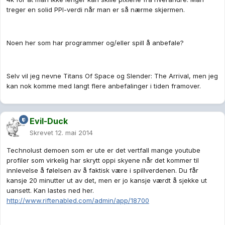
treger en solid PPI-verdi når man er så nærme skjermen.
Noen her som har programmer og/eller spill å anbefale?
Selv vil jeg nevne Titans Of Space og Slender: The Arrival, men jeg
kan nok komme med langt flere anbefalinger i tiden framover.
Evil-Duck
Skrevet
12. mai 2014
Technolust demoen som er ute er det vertfall mange youtube
profiler som virkelig har skrytt oppi skyene når det kommer til
innlevelse å følelsen av å faktisk være i spillverdenen. Du får
kansje 20 minutter ut av det, men er jo kansje værdt å sjekke ut
uansett. Kan lastes ned her.
http://www.riftenabled.com/admin/app/18700