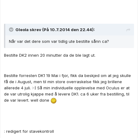
Gleola skrev (På 10.7.2014 den 22.44):
Når var det dere som var tidlig ute bestilte sånn ca?
Bestilte DK2 innen 20 minutter da de ble lagt ut.
Bestilte forresten DK1 19 Mai i fjor, fikk da beskjed om at jeg skulle
få de i August, men til min store overraskelse fikk jeg brillene
allerede 4 juli. :-) Så min individuelle opplevelse med Oculus er at
de var utrolig kjappe med å levere DK1. ca 6 uker fra bestilling, til
de var levert. well done
: redigert for stavekontroll