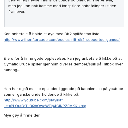
Selv vil jeg nevne Titans Of Space og Slender: The Arrival,
men jeg kan nok komme med langt flere anbefalinger i tiden
framover.
Kan anbefale å holde et øye med DK2 spill/demo lista :
http://www.theriftarcade.com/oculus-rift-dk2-supported-games/
Ellers for å finne gode opplevelser, kan jeg anbefale å kikke på at
Cymatic Bruce spiller gjennom diverse demoer/spill på Hitbox hver
søndag...
Han har også masse episoder liggende på kanalen sin på youtube
som er ganske underholdende å kikke på.
http://www.youtube.com/playlist?
list=PLOutFcTkBQbOweWElp4CiNPZEMKK1kqtg
Mye gøy å finne der.