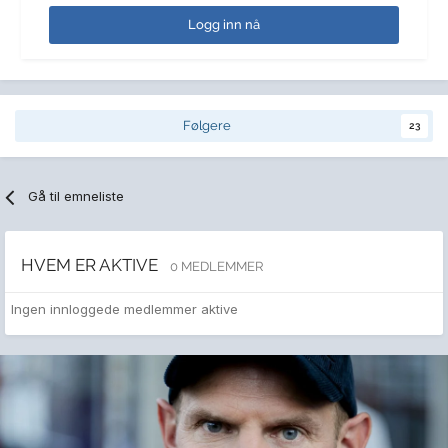
Logg inn nå
Følgere
23
Gå til emneliste
HVEM ER AKTIVE
0 MEDLEMMER
Ingen innloggede medlemmer aktive