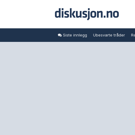
Siste innlegg
Ubesvarte tråder
Re