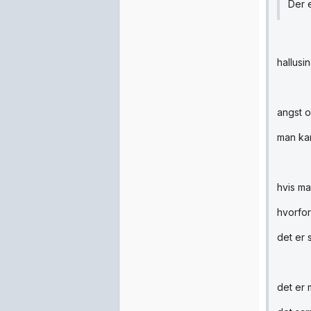
Der 
hallusi
angst o
man kan
hvis ma
hvorfor
det er 
det er 