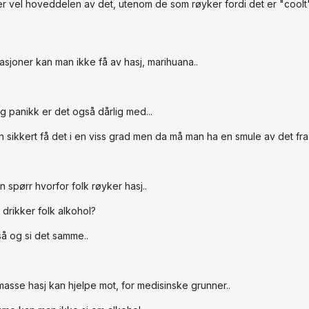
er vel hoveddelen av det, utenom de som røyker fordi det er "coolt"
nasjoner kan man ikke få av hasj, marihuana..
g panikk er det også dårlig med...
 sikkert få det i en viss grad men da må man ha en smule av det fra f
n spørr hvorfor folk røyker hasj..
 drikker folk alkohol?
så og si det samme..
masse hasj kan hjelpe mot, for medisinske grunner..