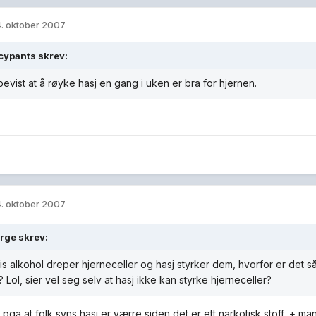
. oktober 2007
cypants skrev:
bevist at å røyke hasj en gang i uken er bra for hjernen.
. oktober 2007
rge skrev:
s alkohol dreper hjerneceller og hasj styrker dem, hvorfor er det 
? Lol, sier vel seg selv at hasj ikke kan styrke hjerneceller?
 pga at folk syns hasj er værre siden det er ett narkotisk stoff, + man