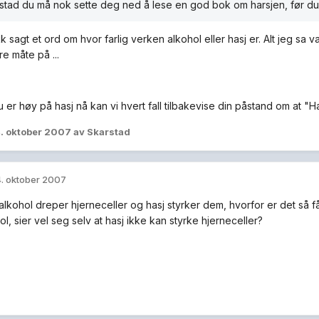
tad du må nok sette deg ned å lese en god bok om harsjen, før du k
k sagt et ord om hvor farlig verken alkohol eller hasj er. Alt jeg sa va
e måte på ...
 er høy på hasj nå kan vi hvert fall tilbakevise din påstand om at "Ha
. oktober 2007
av Skarstad
. oktober 2007
alkohol dreper hjerneceller og hasj styrker dem, hvorfor er det så
ol, sier vel seg selv at hasj ikke kan styrke hjerneceller?