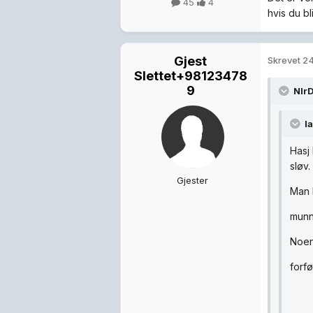
45
4
hvis du bl
Gjest
Skrevet
24
Slettet+98123478
9
NIrD
l
Hasj 
sløv.
Gjester
Man k
munn
Noen
forf