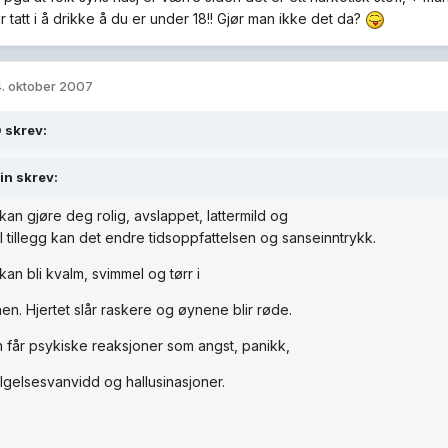
ir tatt i å drikke å du er under 18!! Gjør man ikke det da?
. oktober 2007
 skrev:
ain skrev:
kan gjøre deg rolig, avslappet, lattermild og
 I tillegg kan det endre tidsoppfattelsen og sanseinntrykk.
an bli kvalm, svimmel og tørr i
en. Hjertet slår raskere og øynene blir røde.
 får psykiske reaksjoner som angst, panikk,
ølgelsesvanvidd og hallusinasjoner.