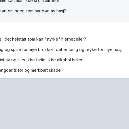
me kan man ikke si om alkohol..
hørt om noen som har død av hasj?
 i det heletatt som kan "styrke" hjerneceller?
lig og spise for mye brokkoli, det er farlig og røyke for mye hasj.
nt av og til er ikke farlig, ikke alkohol heller,
ngder til for og merkbart skade...