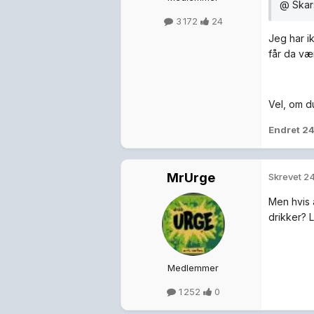
@ Skars
3 172
24
Jeg har ik
får da vær
Vel, om du
Endret
24
MrUrge
Skrevet
24
Men hvis 
drikker? L
Medlemmer
1 252
0