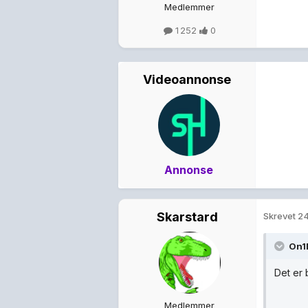
Medlemmer
1 252
0
Videoannonse
Annonse
Skarstard
Skrevet
24
On1
Det er 
Medlemmer