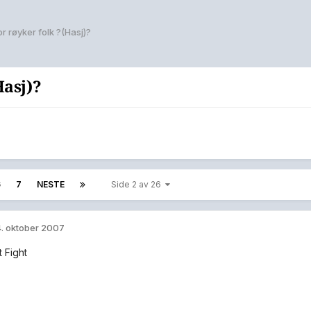
r røyker folk ?(Hasj)?
Hasj)?
6
7
NESTE
Side 2 av 26
. oktober 2007
t Fight