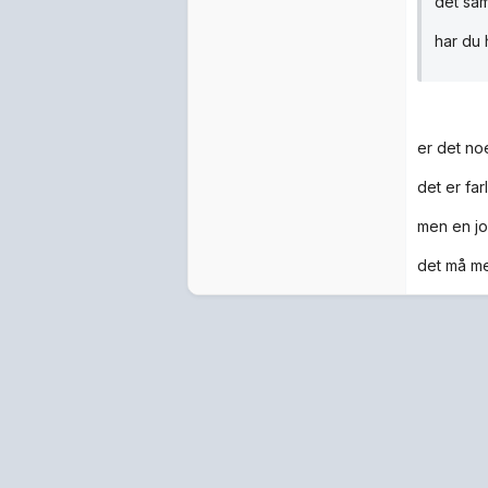
det sam
har du 
er det noe
det er far
men en joi
det må me