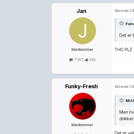
Jan
Skrevet
24
Fan
Det er 
Medlemmer
THC PLZ
7 107
105
Funky-Fresh
Skrevet
24
MrU
Men hvi
drikker
Medlemmer
Det er vel