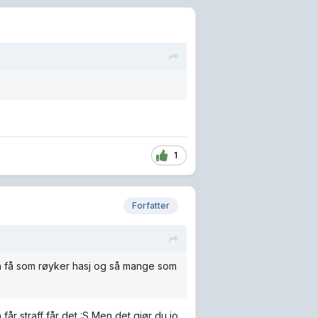
1
Forfatter
så få som røyker hasj og så mange som
 får straff får det :S Men det gjør du jo