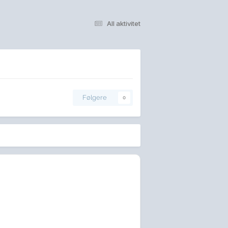
All aktivitet
Følgere
0