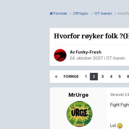
Forside
Off topic
OT-baren
Hvorfo
Hvorfor røyker folk ?(
Av
Funky-Fresh
24. oktober 2007
i
OT-baren
FORRIGE
1
2
3
4
5
MrUrge
Skrevet
24
Fight Figh
Lol