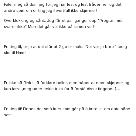
Føler meg så dum jeg for jeg har lest og lest tråder her og det
andre spør om er ting jeg ihvertfall ikke skjønner!
Overklokking og sånt.. Jeg får et par ganger opp "Programmet
svarer ikke" Men det går vel ikke på ramen vel?
En ting til, er jo at det står at 2 gb er maks. Det var jo bare 1 ledig
slot til Hmm!
Er ikke så flink til å forklare heller, men håper at noen skjønner og
kan lære ,meg noen enkle triks for å forstå disse tingene:-)....
En ting til! Finnes det små kurs som går på å lære litt om data sånn
sett