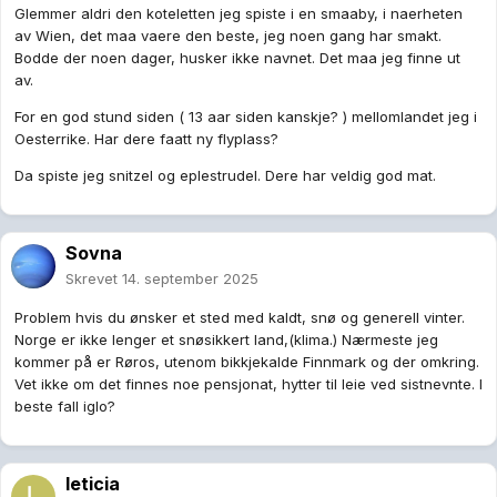
Glemmer aldri den koteletten jeg spiste i en smaaby, i naerheten
av Wien, det maa vaere den beste, jeg noen gang har smakt.
Bodde der noen dager, husker ikke navnet. Det maa jeg finne ut
av.
For en god stund siden ( 13 aar siden kanskje? ) mellomlandet jeg i
Oesterrike. Har dere faatt ny flyplass?
Da spiste jeg snitzel og eplestrudel. Dere har veldig god mat.
Sovna
Skrevet
14. september 2025
Problem hvis du ønsker et sted med kaldt, snø og generell vinter.
Norge er ikke lenger et snøsikkert land,(klima.) Nærmeste jeg
kommer på er Røros, utenom bikkjekalde Finnmark og der omkring.
Vet ikke om det finnes noe pensjonat, hytter til leie ved sistnevnte. I
beste fall iglo?
leticia