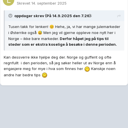
Skrevet
14. september 2025
oppdager
skrev (På 14.9.2025 den 7.26):
Tusen takk for lenken!
Hehe, ja, vi har mange julemarkeder
😊
i Østerrike også
Men jeg vil gjerne oppleve noe nytt her i
😅
Norge – ikke bare markeder.
Derfor håpet jeg på tips til
steder som er ekstra koselige å besøke i denne perioden.
Kan dessverre ikke hjelpe deg der. Norge og guffent og ofte
regnfullt i den perioden, så jeg søker heller ut av Norge enn å
engasjere meg for mye i hva som finnes her
Kanskje noen
andre har bedre tips