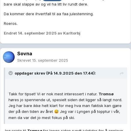
bare skal slappe av og vil ha litt liv rundt dere.
Da kommer dere ihvertfall til aa faa julestemning.
Roeros.
Endret
14. september 2025
av Karltorbj
Sovna
Skrevet
15. september 2025
oppdager
skrev (På 14.9.2025 den 17.44):
Takk for tipset! Vi er nok mest interessert i natur.
Tromsø
høres jo spennende ut, spesielt siden det ligger så langt nord.
Jeg har bare ikke helt klart for meg hva man faktisk kan gjøre
der på den tiden av året
Jeg var i Lyngen på topptur i vår,
😅
men da var det jo mest fokus på ski.
Jeg reiste til
Trømsø
for lenge siden rundt juletider for å oppleve