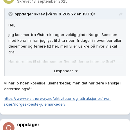
Skrevet
13. september 2025
oppdager
skrev (På 13.9.2025 den 13.10):
Hei,
jeg kommer fra Østerrike og er veldig glad i Norge. Sammen
med kona mi har jeg lyst til å ta noen fridager i november eller
desember og feriere litt her, men vi er usikre på hvor vi skal
dra.
Har dere tips til steder som er fine på denne tiden av året?
Gjerne med litt julestemning, men ikke altfor overfylt. Vi ønsker
Ekspander
bare noen rolige og hyggelige dager sammen.
Og hvis noen trenger tips til ferie i Østerrike en gang, er det
Vi har jo noen koselige julemarkeder, men det har dere kanskje i
bare å spørre
Østerrike også?
😉
https://www.visitnorway.no/aktiviteter-og-attraksjoner/hva-
Takk for alle forslag!
skjer/norges-beste-julemarkeder/
oppdager