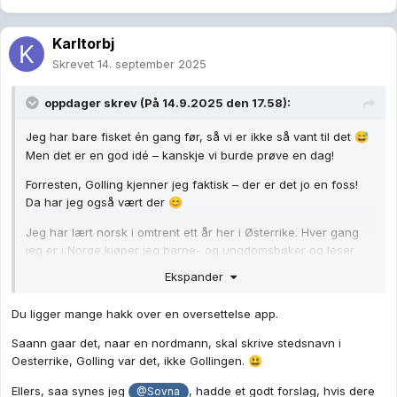
Karltorbj
Skrevet
14. september 2025
oppdager
skrev (På 14.9.2025 den 17.58):
Jeg har bare fisket én gang før, så vi er ikke så vant til det
😅
Men det er en god idé – kanskje vi burde prøve en dag!
Forresten, Golling kjenner jeg faktisk – der er det jo en foss!
Da har jeg også vært der
😊
Jeg har lært norsk i omtrent ett år her i Østerrike. Hver gang
jeg er i Norge kjøper jeg barne- og ungdomsbøker og leser
dem hjemme – det hjelper masse. Jeg liker språket, og det
Ekspander
ligner jo mye på tysk. Men jeg må innrømme at jeg får litt hjelp
av en oversettelsesapp når jeg skriver her – ellers tror jeg
Du ligger mange hakk over en oversettelse app.
ingen ville forstått meg
🤣
Saann gaar det, naar en nordmann, skal skrive stedsnavn i
Oesterrike, Golling var det, ikke Gollingen.
😃
Ellers, saa synes jeg
, hadde et godt forslag, hvis dere
@Sovna