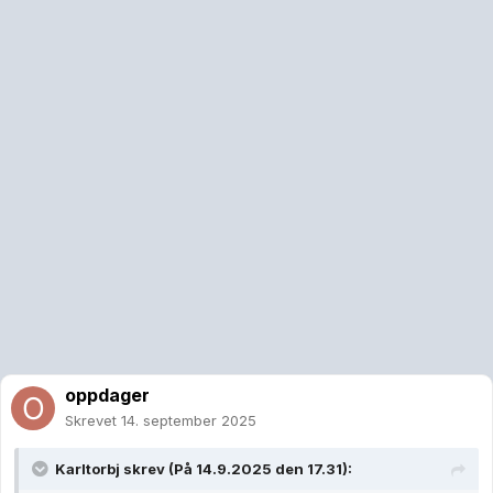
oppdager
Skrevet
14. september 2025
Karltorbj
skrev (På 14.9.2025 den 17.31):