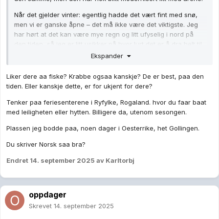
Når det gjelder vinter: egentlig hadde det vært fint med snø,
men vi er ganske åpne – det må ikke være det viktigste. Jeg
har hørt at det kan være mye regn og litt ufyselig i nord på
den tiden, så jeg er litt usikker på hvor lurt det er å dra helt til
Troms eller Lofoten på senhøsten eller i starten av vinteren.
Ekspander
I sommer var vi i nærheten av Ålesund, i en hytte ved sjøen.
Liker dere aa fiske? Krabbe ogsaa kanskje? De er best, paa den
Det var utrolig rolig – nesten ingen turister og rett ved havet.
tiden. Eller kanskje dette, er for ukjent for dere?
Jeg minnes gjerne den tiden, så kanskje jeg drømmer om et
lignende sted for høst- eller vinterferien
😅
Tenker paa feriesenterene i Ryfylke, Rogaland. hvor du faar baat
med leiligheten eller hytten. Billigere da, utenom sesongen.
Plassen jeg bodde paa, noen dager i Oesterrike, het Gollingen.
Du skriver Norsk saa bra?
Endret
14. september 2025
av Karltorbj
oppdager
Skrevet
14. september 2025