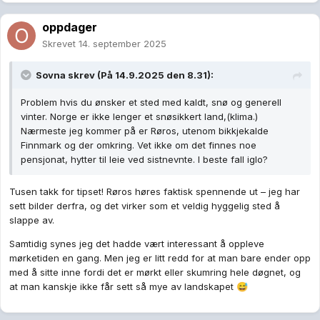
oppdager
Skrevet
14. september 2025
Sovna
skrev (På 14.9.2025 den 8.31):
Problem hvis du ønsker et sted med kaldt, snø og generell
vinter. Norge er ikke lenger et snøsikkert land,(klima.)
Nærmeste jeg kommer på er Røros, utenom bikkjekalde
Finnmark og der omkring. Vet ikke om det finnes noe
pensjonat, hytter til leie ved sistnevnte. I beste fall iglo?
Tusen takk for tipset! Røros høres faktisk spennende ut – jeg har
sett bilder derfra, og det virker som et veldig hyggelig sted å
slappe av.
Samtidig synes jeg det hadde vært interessant å oppleve
mørketiden en gang. Men jeg er litt redd for at man bare ender opp
med å sitte inne fordi det er mørkt eller skumring hele døgnet, og
at man kanskje ikke får sett så mye av landskapet
😅