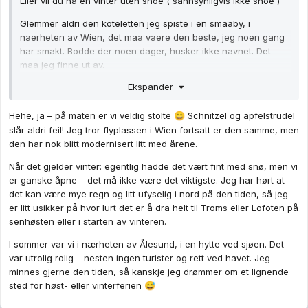
Eller vil du ha en vinter uten snoe ( sannsynligvis ikke snoe )
Glemmer aldri den koteletten jeg spiste i en smaaby, i
naerheten av Wien, det maa vaere den beste, jeg noen gang
har smakt. Bodde der noen dager, husker ikke navnet. Det
maa jeg finne ut av.
Ekspander
For en god stund siden ( 13 aar siden kanskje? ) mellomlandet
jeg i Oesterrike. Har dere faatt ny flyplass?
Hehe, ja – på maten er vi veldig stolte
Schnitzel og apfelstrudel
😄
Da spiste jeg snitzel og eplestrudel. Dere har veldig god mat.
slår aldri feil! Jeg tror flyplassen i Wien fortsatt er den samme, men
den har nok blitt modernisert litt med årene.
Når det gjelder vinter: egentlig hadde det vært fint med snø, men vi
er ganske åpne – det må ikke være det viktigste. Jeg har hørt at
det kan være mye regn og litt ufyselig i nord på den tiden, så jeg
er litt usikker på hvor lurt det er å dra helt til Troms eller Lofoten på
senhøsten eller i starten av vinteren.
I sommer var vi i nærheten av Ålesund, i en hytte ved sjøen. Det
var utrolig rolig – nesten ingen turister og rett ved havet. Jeg
minnes gjerne den tiden, så kanskje jeg drømmer om et lignende
sted for høst- eller vinterferien
😅