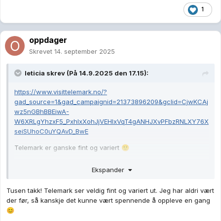
1
oppdager
Skrevet
14. september 2025
leticia
skrev (På 14.9.2025 den 17.15):
https://www.visittelemark.no/?
gad_source=1&gad_campaignid=21373896209&gclid=CjwKCAj
wz5nGBhBBEiwA-
W6XRLgYhzxF5_PxhIxXohJjVEHIxVqT4gANHJXvPFbzRNLXY76X
seiSUhoC0uYQAvD_BwE
Telemark er ganske fint og variert
🙂
Ekspander
Tusen takk! Telemark ser veldig fint og variert ut. Jeg har aldri vært
der før, så kanskje det kunne vært spennende å oppleve en gang
😊