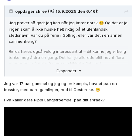
oppdager
skrev (På 15.9.2025 den 6.46):
Jeg prøver så godt jeg kan når jeg lærer norsk
Og det er jo
😊
ingen skam å ikke huske helt riktig på et utenlandsk
stedsnavn! Var du på ferie i Golling, eller var det i en annen
sammenheng?
Røros høres også veldig interessant ut – dit kunne jeg virkelig
tenke meg å dra en gang. Det har jo allerede blitt nevnt flere
ganger her, så det må være et skikkelig fint sted.
Ekspander
Jeg var 17 aar gammel og jeg og en kompis, havnet paa en
busstur, med bare gamlinger, ned til Oesterrike.
😁
Hva kaller dere Pippi Langstroempe, paa ditt spraak?