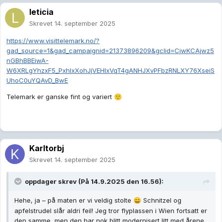
leticia
Skrevet
14. september 2025
https://www.visittelemark.no/?
gad_source=1&gad_campaignid=21373896209&gclid=CjwKCAjwz5
nGBhBBEiwA-
W6XRLgYhzxF5_PxhIxXohJjVEHIxVqT4gANHJXvPFbzRNLXY76XseiS
UhoC0uYQAvD_BwE
Telemark er ganske fint og variert
🙂
Karltorbj
Skrevet
14. september 2025
oppdager
skrev (På 14.9.2025 den 16.56):
Hehe, ja – på maten er vi veldig stolte
Schnitzel og
😄
apfelstrudel slår aldri feil! Jeg tror flyplassen i Wien fortsatt er
den samme, men den har nok blitt modernisert litt med årene.