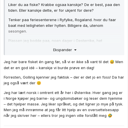
Liker du aa fiske? Krabbe ogsaa kanskje? De er best, paa den
tiden. Eller kanskje dette, er for ukjent for dere?
Tenker paa feriesenterene i Ryfylke, Rogaland. hvor du faar
baat med leiligheten eller hytten. Billigere da, utenom
sesongen.
Plassen jeg bodde paa, noen dager i Oesterrike, het
Gollingen.
Ekspander
Du skriver Norsk saa bra?
Jeg har bare fisket én gang før, så vi er ikke så vant til det
Men
😅
det er en god idé – kanskje vi burde prøve en dag!
Forresten, Golling kjenner jeg faktisk – der er det jo en foss! Da har
jeg også vært der
😊
Jeg har lært norsk i omtrent ett år her i Østerrike. Hver gang jeg er
i Norge kjøper jeg barne- og ungdomsbøker og leser dem hjemme
– det hjelper masse. Jeg liker språket, og det ligner jo mye på tysk.
Men jeg må innrømme at jeg får litt hjelp av en oversettelsesapp
når jeg skriver her – ellers tror jeg ingen ville forstått meg
🤣