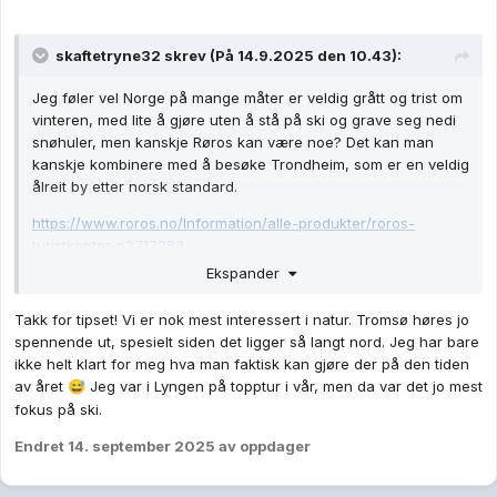
skaftetryne32
skrev (På 14.9.2025 den 10.43):
Jeg føler vel Norge på mange måter er veldig grått og trist om
vinteren, med lite å gjøre uten å stå på ski og grave seg nedi
snøhuler, men kanskje Røros kan være noe? Det kan man
kanskje kombinere med å besøke Trondheim, som er en veldig
ålreit by etter norsk standard.
https://www.roros.no/Information/alle-produkter/roros-
turistkontor-p2717283
Ekspander
men hva er dere egentlig ute etter? By eller natur, jeg føler
bylivet i Norge er temmelig kjedelig i forhold til kontinentet,
Takk for tipset! Vi er nok mest interessert i natur. Tromsø høres jo
liker dere natur er det kanskje aktuelt med tur til Tromsø og
spennende ut, spesielt siden det ligger så langt nord. Jeg har bare
omliggende områder, kanskje se nordlys?
ikke helt klart for meg hva man faktisk kan gjøre der på den tiden
https://www.visittromso.no/no/nordlys#:~:text=Tromsø er ligger
av året
Jeg var i Lyngen på topptur i vår, men da var det jo mest
😅
midt i,eller danse over hele himmelen.
fokus på ski.
Endret
14. september 2025
av oppdager