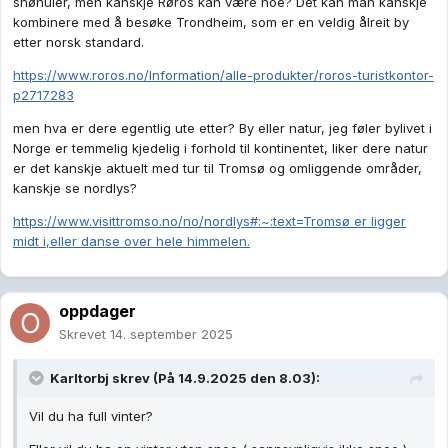
snøhuler, men kanskje Røros kan være noe? Det kan man kanskje
kombinere med å besøke Trondheim, som er en veldig ålreit by
etter norsk standard.
https://www.roros.no/Information/alle-produkter/roros-turistkontor-
p2717283
men hva er dere egentlig ute etter? By eller natur, jeg føler bylivet i
Norge er temmelig kjedelig i forhold til kontinentet, liker dere natur
er det kanskje aktuelt med tur til Tromsø og omliggende områder,
kanskje se nordlys?
https://www.visittromso.no/no/nordlys#:~:text=Tromsø er ligger
midt i,eller danse over hele himmelen.
oppdager
Skrevet
14. september 2025
Karltorbj
skrev (På 14.9.2025 den 8.03):
Vil du ha full vinter?