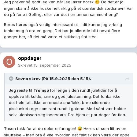
Jeg prøver så godt jeg kan når jeg lærer norsk
Og det er jo
😊
ingen skam å ikke huske helt riktig på et utenlandsk stedsnavn! Var
du på ferie i Golling, eller var det i en annen sammenheng?
Røros høres også veldig interessant ut – dit kunne jeg virkelig
tenke meg å dra en gang. Det har jo allerede blitt nevnt flere
ganger her, så det må være et skikkelig fint sted.
oppdager
Skrevet
15. september 2025
Sovna
skrev (På 15.9.2025 den 5.15):
Jeg reiste til
Trømsø
for lenge siden rundt juletider for å
oppleve litt kulde, snø og god julestemning. Det funka ikke i
det hele tatt. Ikke én eneste snøflekk, bare sildrende
pisslunket regn som rant rundt i gatene. Med sånt vær holder
selv julenissen seg innendørs. Dro hjem et par dager før tida.
Tusen takk for at du deler erfaringen!
Høres ut som litt av en
😅
skuffelse – men bra å vite hvordan det faktisk kan være der oppe