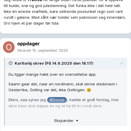
litt kulde, snø og god julestemning. Det funka ikke i det hele tatt.
Ikke én eneste snøflekk, bare sildrende pisslunket regn som rant
rundt i gatene. Med sånt vær holder selv julenissen seg innendørs.
Dro hjem et par dager før tida.
oppdager
Skrevet
15. september 2025
Karltorbj
skrev (På 14.9.2025 den 18.17):
Du ligger mange hakk over en oversettelse app.
Saann gaar det, naar en nordmann, skal skrive stedsnavn i
Oesterrike, Golling var det, ikke Gollingen.
😃
Ellers, saa synes jeg
, hadde et godt forslag, hvis
@Sovna
dere bare skal slappe av og vil ha litt liv rundt dere.
Da kommer dere ihvertfall til aa faa julestemning.
Ekspander
Roeros.