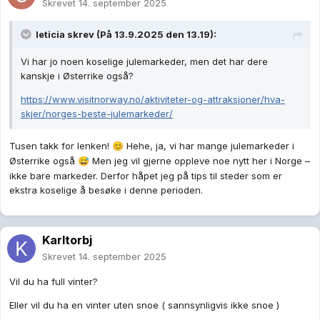
Skrevet
14. september 2025
leticia
skrev (På 13.9.2025 den 13.19):
Vi har jo noen koselige julemarkeder, men det har dere
kanskje i Østerrike også?
https://www.visitnorway.no/aktiviteter-og-attraksjoner/hva-
skjer/norges-beste-julemarkeder/
Tusen takk for lenken!
Hehe, ja, vi har mange julemarkeder i
😊
Østerrike også
Men jeg vil gjerne oppleve noe nytt her i Norge –
😅
ikke bare markeder. Derfor håpet jeg på tips til steder som er
ekstra koselige å besøke i denne perioden.
Karltorbj
Skrevet
14. september 2025
Vil du ha full vinter?
Eller vil du ha en vinter uten snoe ( sannsynligvis ikke snoe )