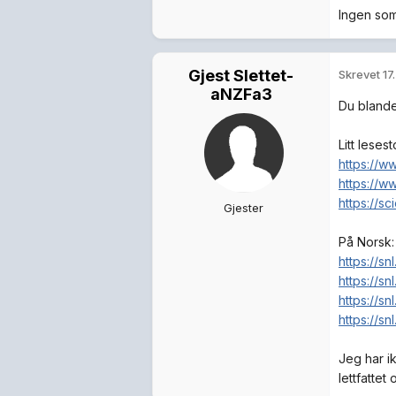
Ingen som
Gjest Slettet-
Skrevet
17
aNZFa3
Du bland
Litt leses
https://w
https://w
https://s
Gjester
På Norsk:
https://sn
https://sn
https://sn
https://s
Jeg har i
lettfattet