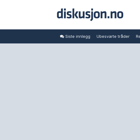
Siste innlegg
Ubesvarte tråder
Re