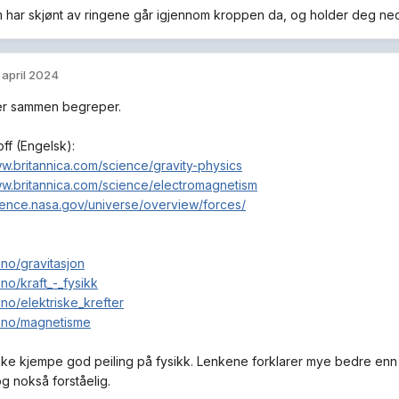
 har skjønt av ringene går igjennom kroppen da, og holder deg ne
. april 2024
er sammen begreper.
toff (Engelsk):
ww.britannica.com/science/gravity-physics
ww.britannica.com/science/electromagnetism
cience.nasa.gov/universe/overview/forces/
l.no/gravitasjon
l.no/kraft_-_fysikk
l.no/elektriske_krefter
nl.no/magnetisme
kke kjempe god peiling på fysikk. Lenkene forklarer mye bedre enn j
 og nokså forståelig.