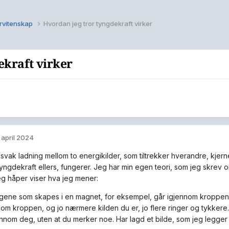
rvitenskap
Hvordan jeg tror tyngdekraft virker
ekraft virker
. april 2024
 svak ladning mellom to energikilder, som tiltrekker hverandre, kjern
yngdekraft ellers, fungerer. Jeg har min egen teori, som jeg skrev o
eg håper viser hva jeg mener:
gene som skapes i en magnet, for eksempel, går igjennom kroppen
nom kroppen, og jo nærmere kilden du er, jo flere ringer og tykkere. 
ennom deg, uten at du merker noe. Har lagd et bilde, som jeg legger