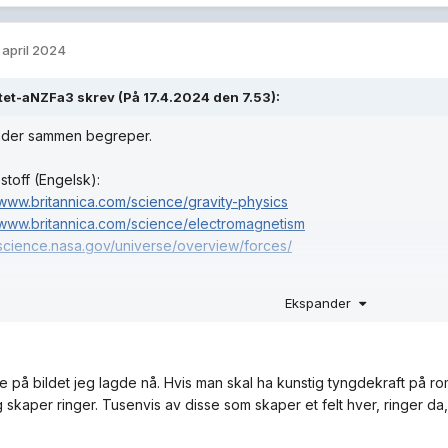
. april 2024
ttet-aNZFa3
skrev (På 17.4.2024 den 7.53):
nder sammen begreper.
estoff (Engelsk):
/www.britannica.com/science/gravity-physics
/www.britannica.com/science/electromagnetism
/science.nasa.gov/universe/overview/forces/
k:
Ekspander
/snl.no/gravitasjon
snl.no/kraft_-_fysikk
/snl.no/elektriske_krefter
/snl.no/magnetisme
e på bildet jeg lagde nå. Hvis man skal ha kunstig tyngdekraft på r
g skaper ringer. Tusenvis av disse som skaper et felt hver, ringer 
 ikke kjempe god peiling på fysikk. Lenkene forklarer mye bedre enn
lettfattet og nokså forståelig.