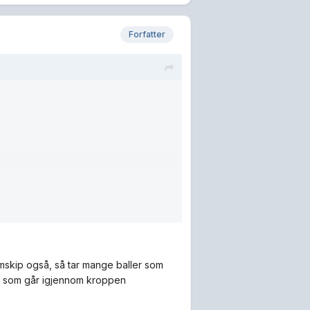
Forfatter
omskip også, så tar mange baller som
da, som går igjennom kroppen
 jeg selv klarer å forklare. Og er