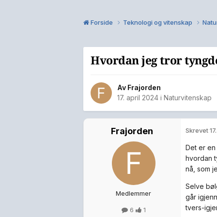
Forside
Teknologi og vitenskap
Natu
Hvordan jeg tror tyngd
Av
Frajorden
17. april 2024
i
Naturvitenskap
Frajorden
Skrevet
17
Det er en
hvordan t
nå, som j
Selve bøl
Medlemmer
går igjen
tvers-igj
6
1