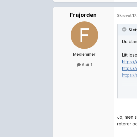
Frajorden
Skrevet
17
Sle
Du bla
Medlemmer
Litt les
https:/
6
1
https:/
https:/
På Nors
https:/
https://
https:/
https:/
Jo, men s
roterer o
Jeg har
ganske 