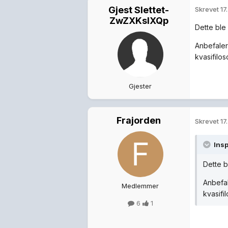
Gjest Slettet-
Skrevet
17
ZwZXKsIXQp
Dette ble
Anbefaler
kvasifilos
Gjester
Frajorden
Skrevet
17
Ins
Dette b
Anbefal
Medlemmer
kvasifil
6
1