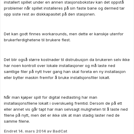
installert spillet under en annen stasjonsbokstav kan det oppstå
problemer når spillet installeres på sin faste bane og dermed tar
opp siste rest av diskkapasitet på den stasjonen.
Det kan godt finnes workarounds, men dette er kanskje utenfor
brukerferdighetene til brukere flest.
Det blir også større kostnader til distrubusjon da brukeren selv ikke
har noen kontroll over lokale installasjoner og må laste ned
samtlige filer på nytt hver gang han skal foreta en ny installasjon
eller bytter maskin fremfor å bruke installsjonsfiler lokalt.
Når man kjøper spill for digital nedlasting har man
installasjonsfilene lokalt i overskuelig fremtid. Dersom de på ett
eller annet vis går tapt har man selvsagt muligheten til å laste ned
filene på nytt, men det er ikke slik at man stadig laster ned de
samme filene.
Endret
14. mars 2014
av BadCat