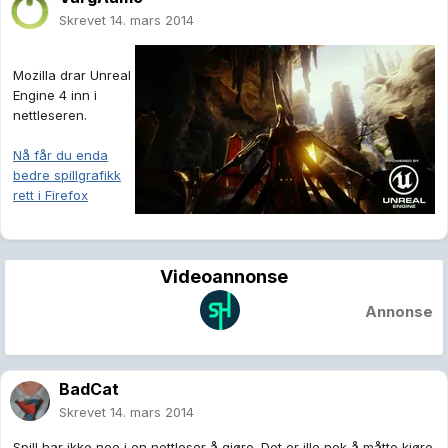
Skrevet
14. mars 2014
Mozilla drar Unreal
Engine 4 inn i
nettleseren.
Nå får du enda
bedre spillgrafikk
rett i Firefox
Videoannonse
Annonse
BadCat
Skrevet
14. mars 2014
Spill har ikke noe i en nettleser å gjøre. Det er ille nok å måtte kjøre