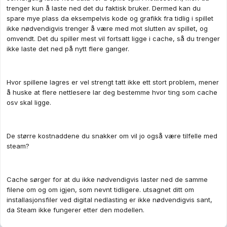
trenger kun å laste ned det du faktisk bruker. Dermed kan du
spare mye plass da eksempelvis kode og grafikk fra tidlig i spillet
ikke nødvendigvis trenger å være med mot slutten av spillet, og
omvendt. Det du spiller mest vil fortsatt ligge i cache, så du trenger
ikke laste det ned på nytt flere ganger.
Hvor spillene lagres er vel strengt tatt ikke ett stort problem, mener
å huske at flere nettlesere lar deg bestemme hvor ting som cache
osv skal ligge.
De større kostnaddene du snakker om vil jo også være tilfelle med
steam?
Cache sørger for at du ikke nødvendigvis laster ned de samme
filene om og om igjen, som nevnt tidligere. utsagnet ditt om
installasjonsfiler ved digital nedlasting er ikke nødvendigvis sant,
da Steam ikke fungerer etter den modellen.