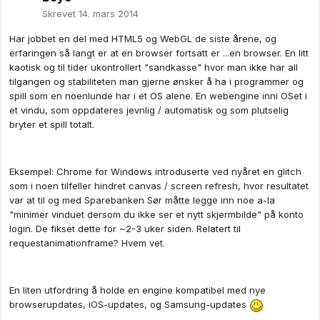
Skrevet
14. mars 2014
Har jobbet en del med HTML5 og WebGL de siste årene, og
erfaringen så langt er at en browser fortsatt er ...en browser. En litt
kaotisk og til tider ukontrollert "sandkasse" hvor man ikke har all
tilgangen og stabiliteten man gjerne ønsker å ha i programmer og
spill som en noenlunde har i et OS alene. En webengine inni OSet i
et vindu, som oppdateres jevnlig / automatisk og som plutselig
bryter et spill totalt.
Eksempel: Chrome for Windows introduserte ved nyåret en glitch
som i noen tilfeller hindret canvas / screen refresh, hvor resultatet
var at til og med Sparebanken Sør måtte legge inn noe a-la
"minimer vinduet dersom du ikke ser et nytt skjermbilde" på konto
login. De fikset dette for ~2-3 uker siden. Relatert til
requestanimationframe? Hvem vet.
En liten utfordring å holde en engine kompatibel med nye
browserupdates, iOS-updates, og Samsung-updates