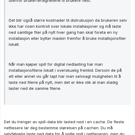
utenfor brukerferdighetene til brukere flest.
Det blir også større kostnader til distrubusjon da brukeren selv
ikke har noen kontroll over lokale installasjoner og må laste
ned samtlige filer på nytt hver gang han skal foreta en ny
installasjon eller bytter maskin fremfor å bruke installsjonsfiler
lokalt.
Når man kjøper spill for digital nedlasting har man
installasjonsfilene lokalt i overskuelig fremtid. Dersom de på
ett eller annet vis går tapt har man selvsagt muligheten til å
laste ned filene på nytt, men det er ikke slik at man stadig
laster ned de samme filene.
Det du trenger av spill-data blir lasted ned i en cache. De fleste
nettlesere lar deg bestemme størelsen på cachen. Du må
selvfølgelig laste ned data for å spille spill i nettleseren, men du