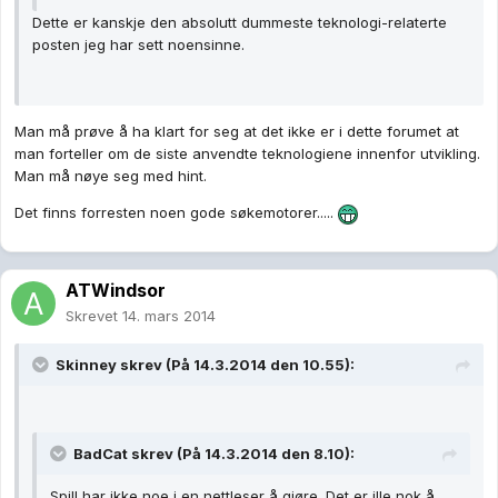
Dette er kanskje den absolutt dummeste teknologi-relaterte
posten jeg har sett noensinne.
Man må prøve å ha klart for seg at det ikke er i dette forumet at
man forteller om de siste anvendte teknologiene innenfor utvikling.
Man må nøye seg med hint.
Det finns forresten noen gode søkemotorer.....
ATWindsor
Skrevet
14. mars 2014
Skinney skrev (På 14.3.2014 den 10.55):
BadCat skrev (På 14.3.2014 den 8.10):
Spill har ikke noe i en nettleser å gjøre. Det er ille nok å