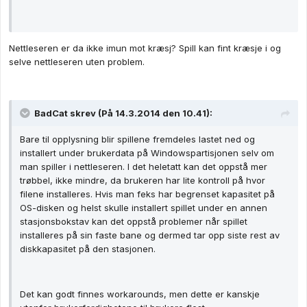
Nettleseren er da ikke imun mot kræsj? Spill kan fint kræsje i og
selve nettleseren uten problem.
BadCat skrev (På 14.3.2014 den 10.41):
Bare til opplysning blir spillene fremdeles lastet ned og
installert under brukerdata på Windowspartisjonen selv om
man spiller i nettleseren. I det heletatt kan det oppstå mer
trøbbel, ikke mindre, da brukeren har lite kontroll på hvor
filene installeres. Hvis man feks har begrenset kapasitet på
OS-disken og helst skulle installert spillet under en annen
stasjonsbokstav kan det oppstå problemer når spillet
installeres på sin faste bane og dermed tar opp siste rest av
diskkapasitet på den stasjonen.
Det kan godt finnes workarounds, men dette er kanskje