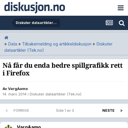
Diskuter dataartikler (Tek.no)
»
Data
»
Tilbakemelding og artikkeldiskusjon
»
Diskuter
dataartikler (Tek.no)
Nå får du enda bedre spillgrafikk rett
i Firefox
Av
VargAamo
14. mars 2014
i
Diskuter dataartikler (Tek.no)
FORRIGE
Side 1 av 3
NESTE
VargAamo