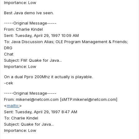
Importance: Low
Best Java demo Ive seen.
-----Original Message-----
From: Charlie Kindel
Sent: Tuesday, April 29, 1997 10:09 AM
To: Java Discussion Alias; OLE Program Management & Friends;
DRG
Chat
Subject: FW: Quake for Java...
Importance: Low
On a dual Ppro 200Mhz it actually is playable.
-cek
-----Original Message-----
From:
mikenel@netcom.com
[sMTP:
mikenel@netcom.com
]
<
mailto:
>
Sent: Tuesday, April 29, 1997 8:47 AM
To: Charlie Kindel
Subject: Quake for Java...
Importance: Low