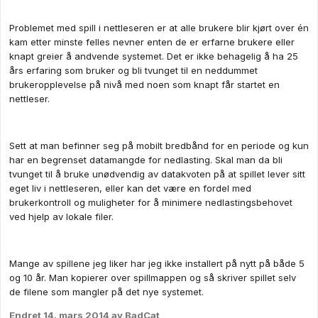
Problemet med spill i nettleseren er at alle brukere blir kjørt over én
kam etter minste felles nevner enten de er erfarne brukere eller
knapt greier å andvende systemet. Det er ikke behagelig å ha 25
års erfaring som bruker og bli tvunget til en neddummet
brukeropplevelse på nivå med noen som knapt får startet en
nettleser.
Sett at man befinner seg på mobilt bredbånd for en periode og kun
har en begrenset datamangde for nedlasting. Skal man da bli
tvunget til å bruke unødvendig av datakvoten på at spillet lever sitt
eget liv i nettleseren, eller kan det være en fordel med
brukerkontroll og muligheter for å minimere nedlastingsbehovet
ved hjelp av lokale filer.
Mange av spillene jeg liker har jeg ikke installert på nytt på både 5
og 10 år. Man kopierer over spillmappen og så skriver spillet selv
de filene som mangler på det nye systemet.
Endret
14. mars 2014
av BadCat