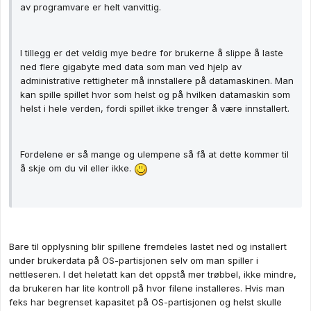
av programvare er helt vanvittig.
I tillegg er det veldig mye bedre for brukerne å slippe å laste
ned flere gigabyte med data som man ved hjelp av
administrative rettigheter må innstallere på datamaskinen. Man
kan spille spillet hvor som helst og på hvilken datamaskin som
helst i hele verden, fordi spillet ikke trenger å være innstallert.
Fordelene er så mange og ulempene så få at dette kommer til
å skje om du vil eller ikke.
Bare til opplysning blir spillene fremdeles lastet ned og installert
under brukerdata på OS-partisjonen selv om man spiller i
nettleseren. I det heletatt kan det oppstå mer trøbbel, ikke mindre,
da brukeren har lite kontroll på hvor filene installeres. Hvis man
feks har begrenset kapasitet på OS-partisjonen og helst skulle