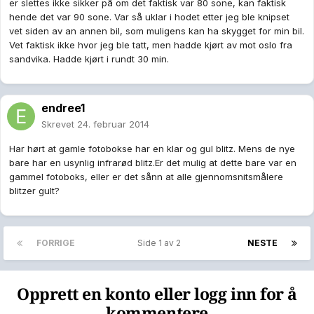
er slettes ikke sikker på om det faktisk var 80 sone, kan faktisk
hende det var 90 sone. Var så uklar i hodet etter jeg ble knipset
vet siden av an annen bil, som muligens kan ha skygget for min bil.
Vet faktisk ikke hvor jeg ble tatt, men hadde kjørt av mot oslo fra
sandvika. Hadde kjørt i rundt 30 min.
endree1
Skrevet
24. februar 2014
Har hørt at gamle fotobokse har en klar og gul blitz. Mens de nye
bare har en usynlig infrarød blitz.Er det mulig at dette bare var en
gammel fotoboks, eller er det sånn at alle gjennomsnitsmålere
blitzer gult?
FORRIGE
Side 1 av 2
NESTE
Opprett en konto eller logg inn for å
kommentere