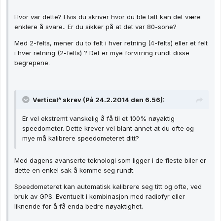
Hvor var dette? Hvis du skriver hvor du ble tatt kan det være
enklere å svare.. Er du sikker på at det var 80-sone?
Med 2-felts, mener du to felt i hver retning (4-felts) eller et felt
i hver retning (2-felts) ? Det er mye forvirring rundt disse
begrepene.
Vertical^ skrev (På 24.2.2014 den 6.56):
Er vel ekstremt vanskelig å få til et 100% nøyaktig
speedometer. Dette krever vel blant annet at du ofte og
mye må kalibrere speedometeret ditt?
Med dagens avanserte teknologi som ligger i de fleste biler er
dette en enkel sak å komme seg rundt.
Speedometeret kan automatisk kalibrere seg titt og ofte, ved
bruk av GPS. Eventuelt i kombinasjon med radiofyr eller
liknende for å få enda bedre nøyaktighet.