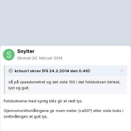
Snylter
Skrevet
24. februar 2014
krixus1 skrev (På 24.2.2014 den 0.46):
så på speedometret og det viste 105 i det fotoboksen blinket,
lyst og gult.
Fotoboksene med synlig blitz gir et rødt lys.
Gjennomsnittsmålingene gir noen meter (ca50?) etter siste boks i
snittmålingen et gult lys.