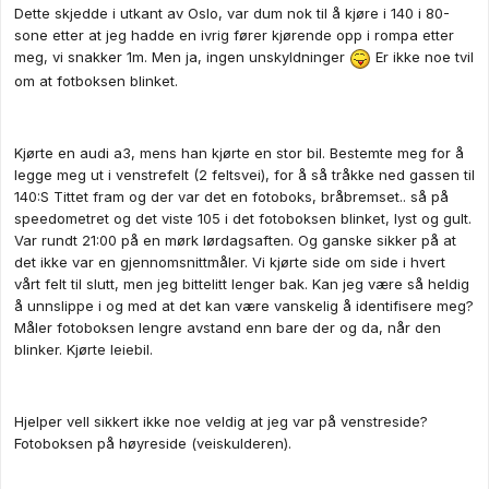
Dette skjedde i utkant av Oslo, var dum nok til å kjøre i 140 i 80-
sone etter at jeg hadde en ivrig fører kjørende opp i rompa etter
meg, vi snakker 1m. Men ja, ingen unskyldninger
Er ikke noe tvil
om at fotboksen blinket.
Kjørte en audi a3, mens han kjørte en stor bil. Bestemte meg for å
legge meg ut i venstrefelt (2 feltsvei), for å så tråkke ned gassen til
140:S Tittet fram og der var det en fotoboks, bråbremset.. så på
speedometret og det viste 105 i det fotoboksen blinket, lyst og gult.
Var rundt 21:00 på en mørk lørdagsaften. Og ganske sikker på at
det ikke var en gjennomsnittmåler. Vi kjørte side om side i hvert
vårt felt til slutt, men jeg bittelitt lenger bak. Kan jeg være så heldig
å unnslippe i og med at det kan være vanskelig å identifisere meg?
Måler fotoboksen lengre avstand enn bare der og da, når den
blinker. Kjørte leiebil.
Hjelper vell sikkert ikke noe veldig at jeg var på venstreside?
Fotoboksen på høyreside (veiskulderen).