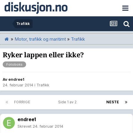
Trafikk
»
Motor, trafikk og maritimt
»
Trafikk
Ryker lappen eller ikke?
Fotoboks
Av
endree1
24. februar 2014
i
Trafikk
FORRIGE
Side 1 av 2
NESTE
endree1
Skrevet
24. februar 2014