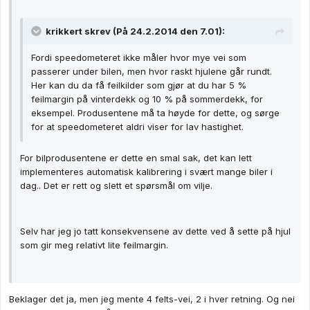
krikkert skrev (På 24.2.2014 den 7.01):
Fordi speedometeret ikke måler hvor mye vei som
passerer under bilen, men hvor raskt hjulene går rundt.
Her kan du da få feilkilder som gjør at du har 5 %
feilmargin på vinterdekk og 10 % på sommerdekk, for
eksempel. Produsentene må ta høyde for dette, og sørge
for at speedometeret aldri viser for lav hastighet.
For bilprodusentene er dette en smal sak, det kan lett
implementeres automatisk kalibrering i svært mange biler i
dag.. Det er rett og slett et spørsmål om vilje.
Selv har jeg jo tatt konsekvensene av dette ved å sette på hjul
som gir meg relativt lite feilmargin.
Beklager det ja, men jeg mente 4 felts-vei, 2 i hver retning. Og nei