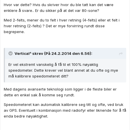
Hvor var dette? Hvis du skriver hvor du ble tatt kan det være
enklere å svare.. Er du sikker på at det var 80-sone?
Med 2-felts, mener du to felt i hver retning (4-felts) eller et felt i
hver retning (2-felts) ? Det er mye forvirring rundt disse
begrepene.
Vertical^ skrev (På 24.2.2014 den 6.56):
Er vel ekstremt vanskelig å få til et 100% nøyaktig
speedometer. Dette krever vel blant annet at du ofte og mye
må kalibrere speedometeret ditt?
Med dagens avanserte teknologi som ligger i de fleste biler er
dette en enkel sak å komme seg rundt.
Speedometeret kan automatisk kalibrere seg titt og ofte, ved bruk
av GPS. Eventuelt i kombinasjon med radiofyr eller liknende for å få
enda bedre nøyaktighet.