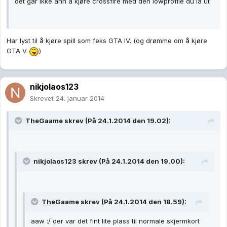
det går ikke ann å kjøre crossfire med den lowprofile du la ut
Har lyst til å kjøre spill som feks GTA IV. (og drømme om å kjøre
GTA V
)
nikjolaos123
Skrevet
24. januar 2014
TheGaame skrev (På 24.1.2014 den 19.02):
nikjolaos123 skrev (På 24.1.2014 den 19.00):
TheGaame skrev (På 24.1.2014 den 18.59):
aaw :/ der var det fint lite plass til normale skjermkort