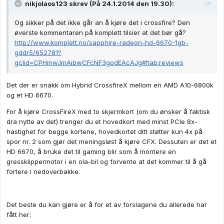
nikjolaos123 skrev (På 24.1.2014 den 19.30):
Og sikker på det ikke går an å kjøre det i crossfire? Den
øverste kommentaren på komplett tilsier at det bør gå?
http://www.komplett.no/sapphire-radeon-hd-6670-1gb-
gddr5/652781?
gclid=CPHmwJmAibwCFcNF3godEAcAJg#!tab:reviews
Det der er snakk om Hybrid CrossfireX mellom en AMD A10-6800k
og et HD 6670.
For å kjøre CrossFireX med to skjermkort (om du ønsker å faktisk
dra nytte av det) trenger du et hovedkort med minst PCIe 8x-
hastighet for begge kortene, hovedkortet ditt støtter kun 4x på
spor nr. 2 som gjør det meningsløst å kjøre CFX. Dessuten er det et
HD 6670, å bruke det til gaming blir som å montere en
gressklippermotor i en ola-bil og forvente at det kommer til å gå
fortere i nedoverbakke.
Det beste du kan gjøre er å for et av forslagene du allerede har
fått her: