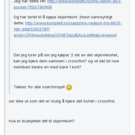
Jeg har dette HK:
http://www.komplett.no/msi-b85m-g43-
socket-1150/780908
Og har tenkt til å kjøpe skjermkort. (mest sannsynligt
dette:
http://www.komplett.no/sapphire-radeon-hd-6670-
1gb-gddr5/652781?
gclid=CPHmwJmAibwCFcNF3godEAcAJg#!tab:reviews
)
Det jeg lurer på om jeg kjøper 2 stk av det skjermkortet,
kan jeg kjøre dem sammen i crossfire? og vil det bli noe
merkbart bedre en med bare 1 kort?
Takker for alle svar/innspill
ser ikke ut som det er mulig å kjøre det kortet i crossfire.
hva er budsjettet ditt til skjermkort?