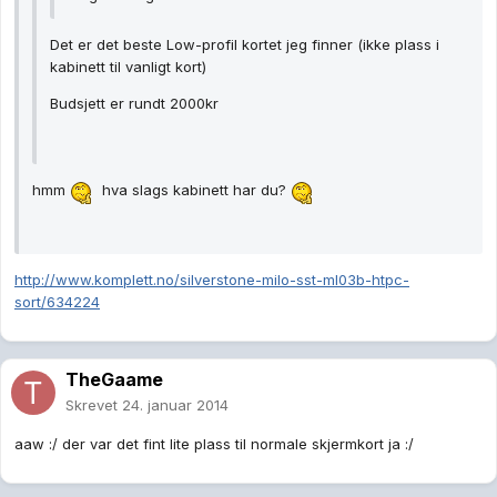
Det er det beste Low-profil kortet jeg finner (ikke plass i
kabinett til vanligt kort)
Budsjett er rundt 2000kr
hmm
hva slags kabinett har du?
http://www.komplett.no/silverstone-milo-sst-ml03b-htpc-
sort/634224
TheGaame
Skrevet
24. januar 2014
aaw :/ der var det fint lite plass til normale skjermkort ja :/