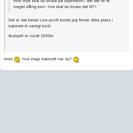
hvor mye skal du bruke på skjermkort? det der er et
meget dårlig kort- hva skal du bruke det til?=
Det er det beste Low-profil kortet jeg finner (ikke plass i
kabinett til vanligt kort)
Budsjett er rundt 2000kr
hmm
hva slags kabinett har du?