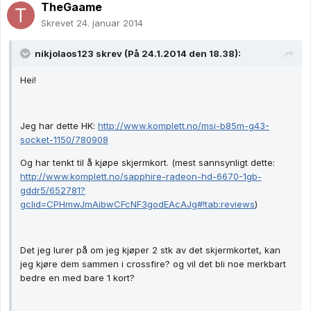
TheGaame
Skrevet
24. januar 2014
nikjolaos123 skrev (På 24.1.2014 den 18.38):
Hei!
Jeg har dette HK:
http://www.komplett.no/msi-b85m-g43-
socket-1150/780908
Og har tenkt til å kjøpe skjermkort. (mest sannsynligt dette:
http://www.komplett.no/sapphire-radeon-hd-6670-1gb-
gddr5/652781?
gclid=CPHmwJmAibwCFcNF3godEAcAJg#!tab:reviews
)
Det jeg lurer på om jeg kjøper 2 stk av det skjermkortet, kan
jeg kjøre dem sammen i crossfire? og vil det bli noe merkbart
bedre en med bare 1 kort?