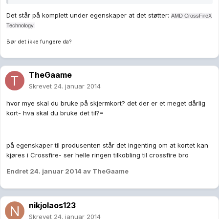
Det står på komplett under egenskaper at det støtter:
AMD CrossFireX
Technology.
Bør det ikke fungere da?
TheGaame
Skrevet
24. januar 2014
hvor mye skal du bruke på skjermkort? det der er et meget dårlig
kort- hva skal du bruke det til?=
på egenskaper til produsenten står det ingenting om at kortet kan
kjøres i Crossfire- ser helle ringen tilkobling til crossfire bro
Endret
24. januar 2014
av TheGaame
nikjolaos123
Skrevet
24. januar 2014