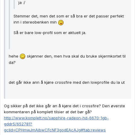
ja :/
Stemmer det, men det som er så bra er det passer perfekt
inn i stereobenken min
Så er bare low-profil som er aktuelt ja.
hehe
skjønner den, men hva skal du bruke skjermkortet til
da?
det går ikke ann å kjøre crossfire med den lowprofile du la ut
Og sikker på det ikke går an å kjøre det i crossfire? Den øverste
kommentaren på komplett tilsier at det bør gå?
http://www.komplett.no/sapphire-radeon-hd-6670-1gb-
gddr5/652781?
gclid=CPHmwJmAibwCFcNF3godEAcAJg#!tab:reviews