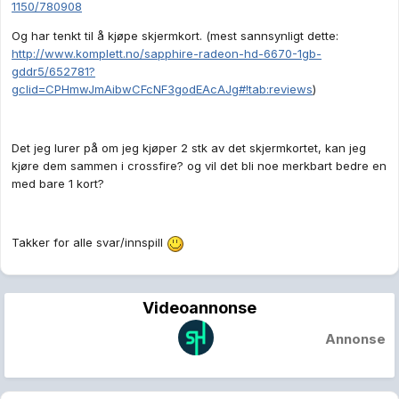
1150/780908
Og har tenkt til å kjøpe skjermkort. (mest sannsynligt dette:
http://www.komplett.no/sapphire-radeon-hd-6670-1gb-
gddr5/652781?
gclid=CPHmwJmAibwCFcNF3godEAcAJg#!tab:reviews
)
Det jeg lurer på om jeg kjøper 2 stk av det skjermkortet, kan jeg
kjøre dem sammen i crossfire? og vil det bli noe merkbart bedre en
med bare 1 kort?
Takker for alle svar/innspill
Videoannonse
Annonse