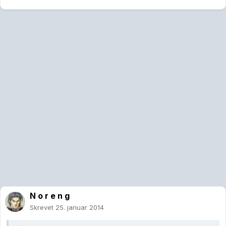
N o r e n g
Skrevet
25. januar 2014