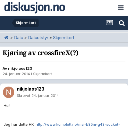
Skjermkort
»
Data
»
Datautstyr
»
Skjermkort
Kjøring av crossfireX(?)
Av
nikjolaos123
24. januar 2014
i
Skjermkort
nikjolaos123
Skrevet
24. januar 2014
Hei!
Jeg har dette HK:
http://www.komplett.no/msi-b85m-g43-socket-